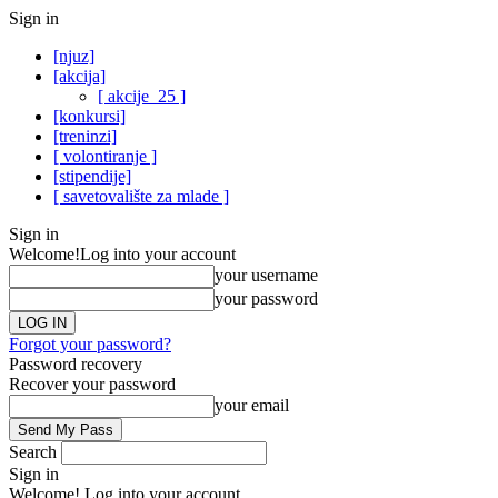
Sign in
[njuz]
[akcija]
[ akcije_25 ]
[konkursi]
[treninzi]
[ volontiranje ]
[stipendije]
[ savetovalište za mlade ]
Sign in
Welcome!
Log into your account
your username
your password
Forgot your password?
Password recovery
Recover your password
your email
Search
Sign in
Welcome! Log into your account