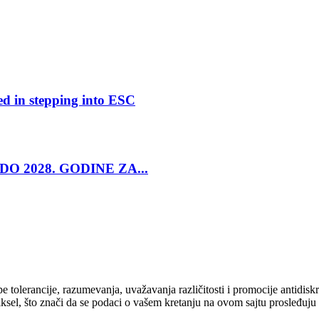
ed in stepping into ESC
O 2028. GODINE ZA...
cipe tolerancije, razumevanja, uvažavanja različitosti i promocije antid
ksel, što znači da se podaci o vašem kretanju na ovom sajtu prosleđuju