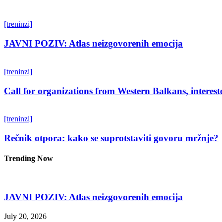
[treninzi]
JAVNI POZIV: Atlas neizgovorenih emocija
[treninzi]
Call for organizations from Western Balkans, interest
[treninzi]
Rečnik otpora: kako se suprotstaviti govoru mržnje?
Trending Now
JAVNI POZIV: Atlas neizgovorenih emocija
July 20, 2026