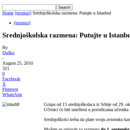
Home
[treninzi]
Srednjoškolska razmena: Putujte u Istanbul
[treninzi]
Srednjoškolska razmena: Putujte u Istanb
By
Duško
-
August 25, 2010
321
0
Facebook
X
Pinterest
WhatsApp
Grupa od 15 srednjoškolaca iz Srbije od 29. okt
Učenici će biti smešteni u porodicama učenika 
Srednjoškolci treba da plate svoju avionsku kar
Možete se prijaviti za razmenu
do 1. septembr