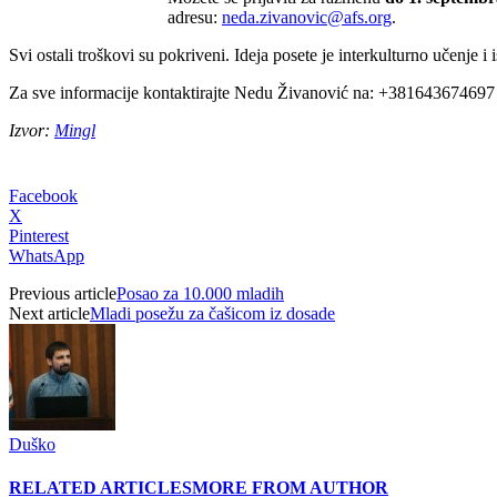
adresu:
neda.zivanovic@afs.org
.
Svi ostali troškovi su pokriveni. Ideja posete je interkulturno učenje i
Za sve informacije kontaktirajte Nedu Živanović na: +381643674697
Izvor:
Mingl
Facebook
X
Pinterest
WhatsApp
Previous article
Posao za 10.000 mladih
Next article
Mladi posežu za čašicom iz dosade
Duško
RELATED ARTICLES
MORE FROM AUTHOR