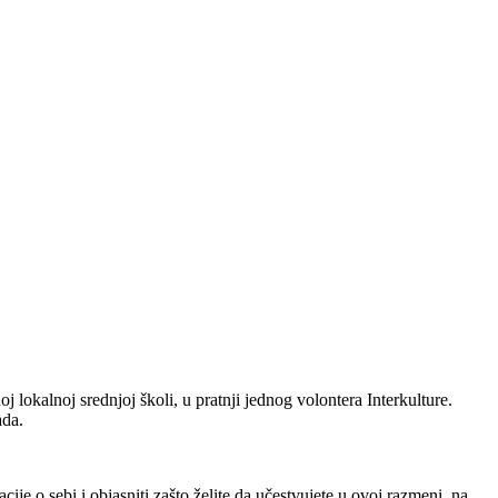
 lokalnoj srednjoj školi, u pratnji jednog volontera Interkulture.
ada.
cije o sebi i objasniti zašto želite da učestvujete u ovoj razmeni, na