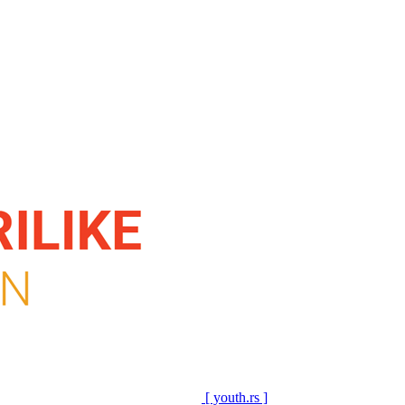
[ youth.rs ]