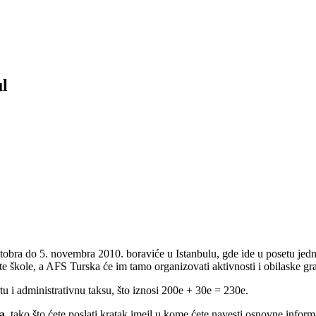
ul
obra do 5. novembra 2010. boraviće u Istanbulu, gde ide u posetu jednoj
te škole, a AFS Turska će im tamo organizovati aktivnosti i obilaske gr
tu i administrativnu taksu, što iznosi 200e + 30e = 230e.
a
, tako što ćete poslati kratak imejl u kome ćete navesti osnovne informa