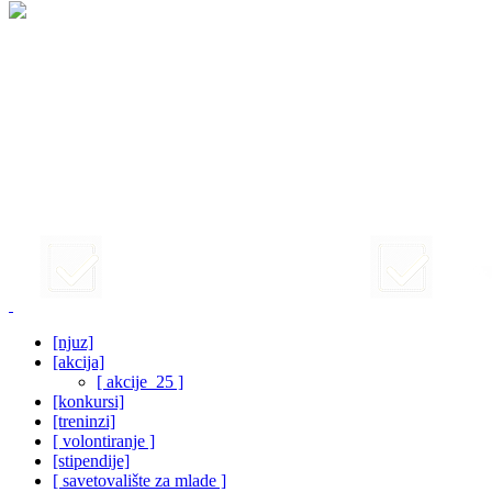
[njuz]
[akcija]
[ akcije_25 ]
[konkursi]
[treninzi]
[ volontiranje ]
[stipendije]
[ savetovalište za mlade ]