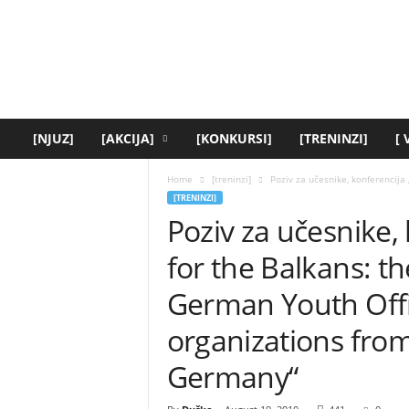
[
y
o
u
t
h
.
[NJUZ]
[AKCIJA]
[KONKURSI]
[TRENINZI]
[
r
s
Home
[treninzi]
Poziv za učesnike, konferencija 
]
[TRENINZI]
Poziv za učesnike,
for the Balkans: th
German Youth Offi
organizations from
Germany“