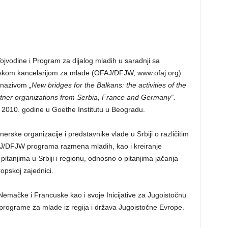
ojvodine i Program za dijalog mladih u saradnji sa
kom kancelarijom za mlade (OFAJ/DFJW, www.ofaj.org)
d nazivom
„New bridges for the Balkans: the activities of the
tner
organizations from Serbia, France and Germany“.
 2010. godine u Goethe Institutu u Beogradu.
nerske organizacije i predstavnike vlade u Srbiji o različitim
AJ/DFJW programa razmena mladih, kao i kreiranje
 pitanjima u Srbiji i regionu, odnosno o pitanjima jačanja
opskoj zajednici.
emačke i Francuske kao i svoje Inicijative za Jugoistočnu
programe za mlade iz regija i država Jugoistočne Evrope.