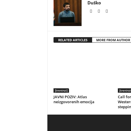
Duško
RELATED ARTICLES
MORE FROM AUTHOR
[treninzi]
[treninzi
JAVNI POZIV: Atlas
Call fo
neizgovorenih emocija
Western
steppin