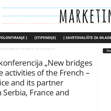
 VOLONTIRANJE ]
[STIPENDIJE]
[ SAVETOVALIŠTE ZA MLADE
„New bridges for the Balkans: the activities of...
Tr
 konferencija „New bridges
e activities of the French –
ce and its partner
 Serbia, France and