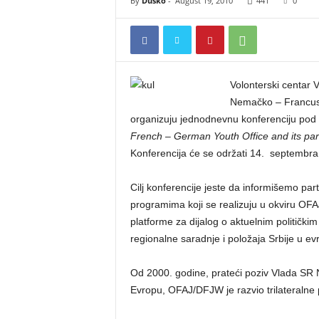
By
Duško
-
August 19, 2010
441
0
Volonterski centar V
Nemačko – Francus
organizuju jednodnevnu konferenciju po
French – German Youth Office and its par
Konferencija će se održati 14. septembra
Cilj konferencije jeste da informišemo part
programima koji se realizuju u okviru OF
platforme za dijalog o aktuelnim političkim
regionalne saradnje i položaja Srbije u evr
Od 2000. godine, prateći poziv Vlada SR N
Evropu, OFAJ/DFJW je razvio trilateralne 