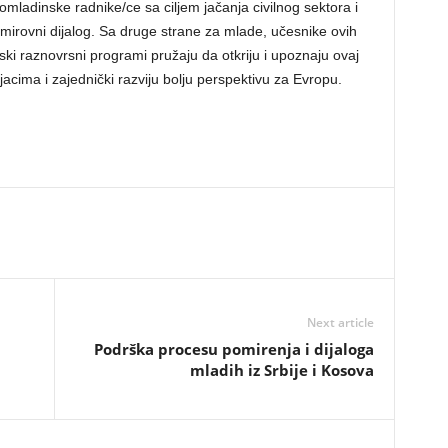
omladinske radnike/ce sa ciljem jačanja civilnog sektora i
 mirovni dijalog. Sa druge strane za mlade, učesnike ovih
i raznovrsni programi pružaju da otkriju i upoznaju ovaj
njacima i zajednički razviju bolju perspektivu za Evropu.
Next article
Podrška procesu pomirenja i dijaloga
mladih iz Srbije i Kosova