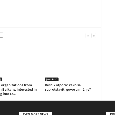
]
[treninzi]
r organizations from
Rečnik otpora: kako se
 Balkans, interested in
suprotstaviti govoru mržnje?
g into ESC
EVEN MORE NEWS
PO