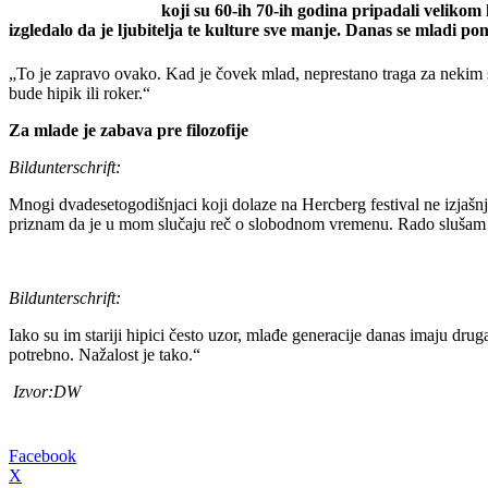
koji su 60-ih 70-ih godina pripadali velikom
izgledalo da je ljubitelja te kulture sve manje. Danas se mladi po
„To je zapravo ovako. Kad je čovek mlad, neprestano traga za nekim 
bude hipik ili roker.“
Za mlade je zabava pre filozofije
Bildunterschrift:
Mnogi dvadesetogodišnjaci koji dolaze na Hercberg festival ne izjašn
priznam da je u mom slučaju reč o slobodnom vremenu. Rado slušam mu
Bildunterschrift:
Iako su im stariji hipici često uzor, mlađe generacije danas imaju druga
potrebno. Nažalost je tako.“
Izvor:DW
Facebook
X