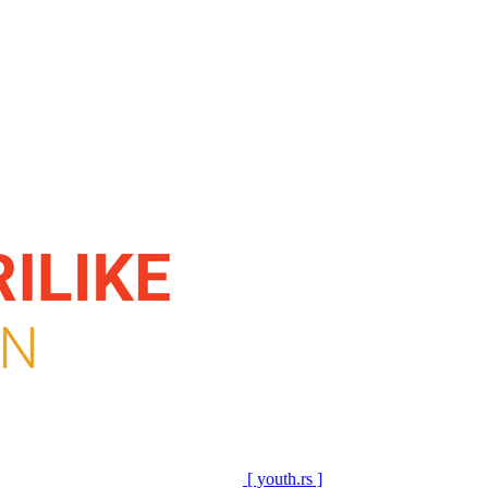
[ youth.rs ]