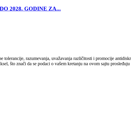
O 2028. GODINE ZA...
cipe tolerancije, razumevanja, uvažavanja različitosti i promocije antid
ksel, što znači da se podaci o vašem kretanju na ovom sajtu prosleđuju