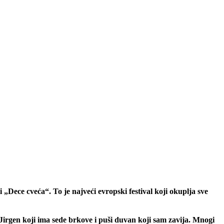
 „Dece cveća“. To je najveći evropski festival koji okuplja sve
n Jirgen koji ima sede brkove i puši duvan koji sam zavija. Mnogi