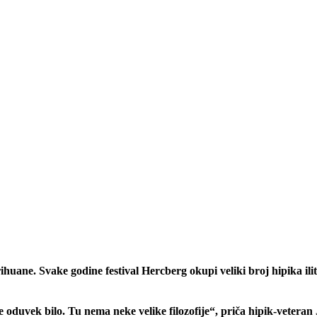
uane. Svake godine festival Hercberg okupi veliki broj hipika iliti
je oduvek bilo. Tu nema neke velike filozofije“, priča hipik-vetera