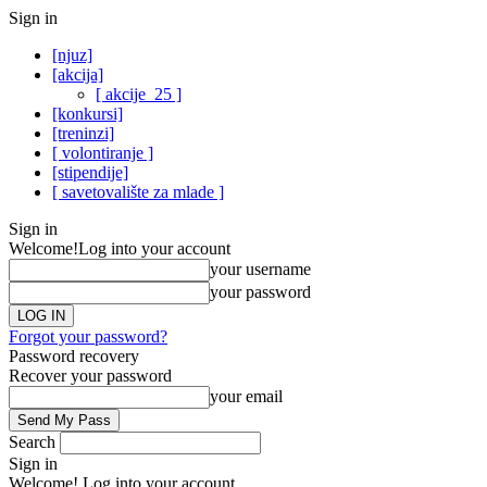
Sign in
[njuz]
[akcija]
[ akcije_25 ]
[konkursi]
[treninzi]
[ volontiranje ]
[stipendije]
[ savetovalište za mlade ]
Sign in
Welcome!
Log into your account
your username
your password
Forgot your password?
Password recovery
Recover your password
your email
Search
Sign in
Welcome! Log into your account