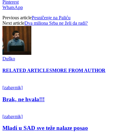
Pinterest
WhatsApp
Previous article
Pesničenje na Paliću
Next article
Dva miliona Srba ne želi da radi?
Duško
RELATED ARTICLES
MORE FROM AUTHOR
[zabavnik]
Brak, ne hvala!!!
[zabavnik]
Mladi u SAD sve teže nalaze posao