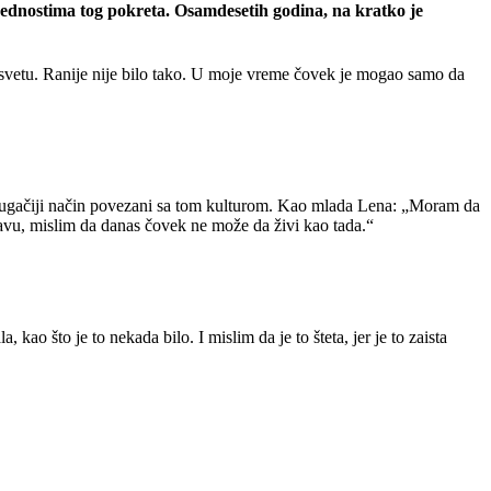
vrednostima tog pokreta. Osamdesetih godina, na kratko je
svetu. Ranije nije bilo tako. U moje vreme čovek je mogao samo da
a drugačiji način povezani sa tom kulturom. Kao mlada Lena: „Moram da
avu, mislim da danas čovek ne može da živi kao tada.“
kao što je to nekada bilo. I mislim da je to šteta, jer je to zaista