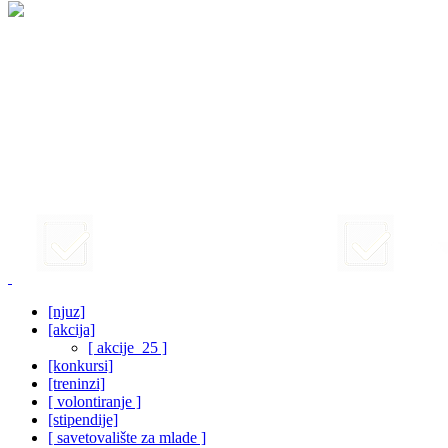
[njuz]
[akcija]
[ akcije_25 ]
[konkursi]
[treninzi]
[ volontiranje ]
[stipendije]
[ savetovalište za mlade ]