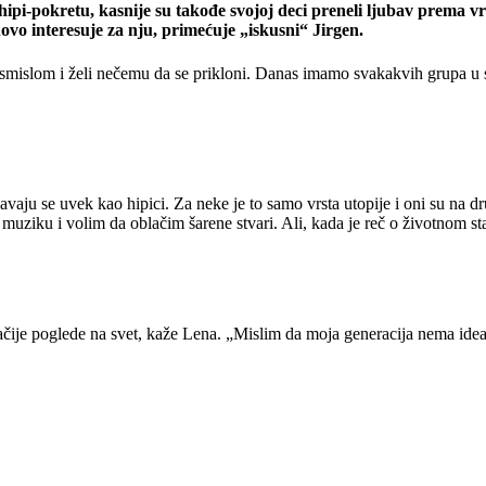
 hipi-pokretu, kasnije su takođe svojoj deci preneli ljubav prema 
novo interesuje za nju, primećuje „iskusni“ Jirgen.
smislom i želi nečemu da se prikloni. Danas imamo svakakvih grupa u 
javaju se uvek kao hipici. Za neke je to samo vrsta utopije i oni su n
ziku i volim da oblačim šarene stvari. Ali, kada je reč o životnom st
čije poglede na svet, kaže Lena. „Mislim da moja generacija nema ideala, 