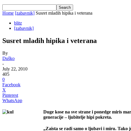
Home
[zabavnik]
Susret mladih hipika i veterana
blitz
[zabavnik]
Susret mladih hipika i veterana
By
Duško
-
July 22, 2010
405
0
Facebook
X
Pinterest
WhatsApp
Duge kose na sve strane i ponedge miris marih
generacije – ljubitelje hipi pokreta.
„Zaista se radi samo o ljubavi i miru. Tako 