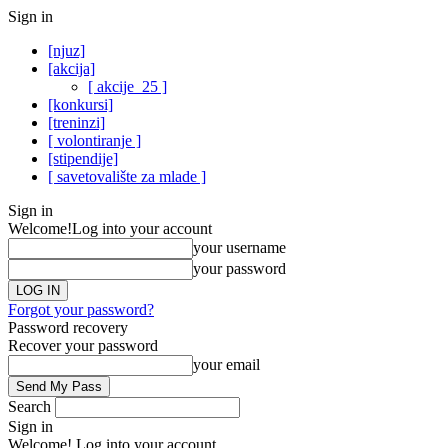
Sign in
[njuz]
[akcija]
[ akcije_25 ]
[konkursi]
[treninzi]
[ volontiranje ]
[stipendije]
[ savetovalište za mlade ]
Sign in
Welcome!
Log into your account
your username
your password
Forgot your password?
Password recovery
Recover your password
your email
Search
Sign in
Welcome! Log into your account