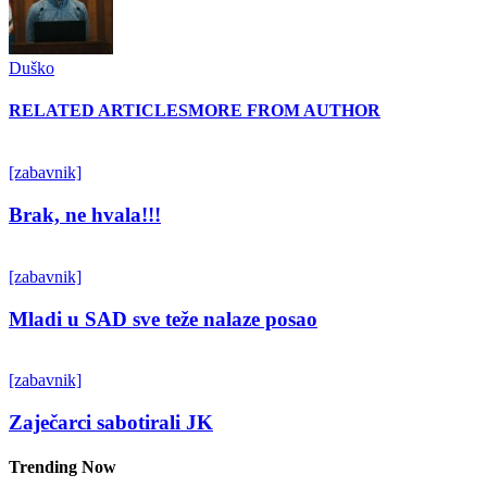
Duško
RELATED ARTICLES
MORE FROM AUTHOR
[zabavnik]
Brak, ne hvala!!!
[zabavnik]
Mladi u SAD sve teže nalaze posao
[zabavnik]
Zaječarci sabotirali JK
Trending Now