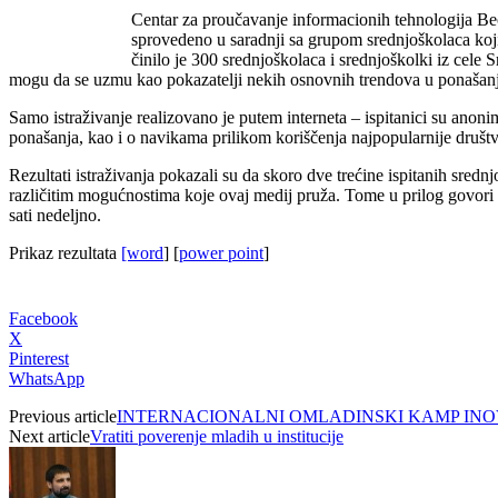
Centar za proučavanje informacionih tehnologija Beog
sprovedeno u saradnji sa grupom srednjoškolaca koji 
činilo je 300 srednjoškolaca i srednjoškolki iz cele
mogu da se uzmu kao pokazatelji nekih osnovnih trendova u ponašanju
Samo istraživanje realizovano je putem interneta – ispitanici su anon
ponašanja, kao i o navikama prilikom koriščenja najpopularnije društ
Rezultati istraživanja pokazali su da skoro dve trećine ispitanih sredn
različitim mogućnostima koje ovaj medij pruža. Tome u prilog govori i
sati nedeljno.
Prikaz rezultata
[word
] [
power point
]
Facebook
X
Pinterest
WhatsApp
Previous article
INTERNACIONALNI OMLADINSKI KAMP INOVA
Next article
Vratiti poverenje mladih u institucije