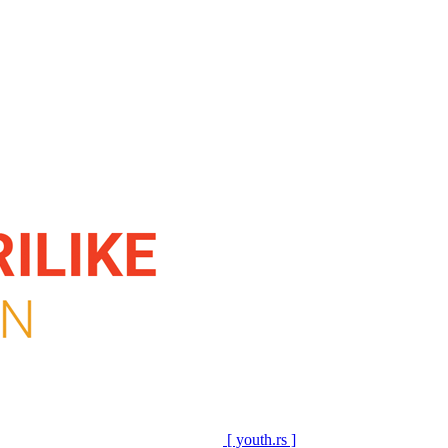
[ youth.rs ]