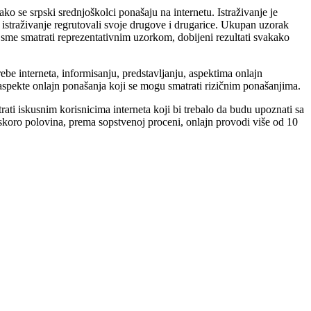
o se srpski srednjoškolci ponašaju na internetu. Istraživanje je
 istraživanje regrutovali svoje drugove i drugarice. Ukupan uzorak
e sme smatrati reprezentativnim uzorkom, dobijeni rezultati svakako
ebe interneta, informisanju, predstavljanju, aspektima onlajn
aspekte onlajn ponašanja koji se mogu smatrati rizičnim ponašanjima.
rati iskusnim korisnicima interneta koji bi trebalo da budu upoznati sa
 skoro polovina, prema sopstvenoj proceni, onlajn provodi više od 10