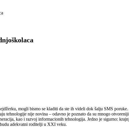
ca
ednjoškolaca
nejdžerku, mogli bismo se kladiti da ste ih videli dok šalju SMS poruke. 
ju tehnologije nije novina – odavno je poznato da su mnogo otvoreniji. Ip
neracija, kao i razvoj informacionih tehnologija.
Jedno je sigurno: krajn
budu adekvatni roditelji u XXI veku.