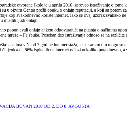
radske otvorene škole je u aprilu 2010. sproveo istraživanje o tome kak
su u okviru Centra prošli obuku o onlajn reputaciji, a koji su potom za
 Srbije koji svakodnevno koriste internet. Iako se ovaj uzorak svakako n
 mladih ljudi onlajn.
imno popunjavali onlajn anketu odgovarajući na pitanja o načinima upotr
vene mreže – Fejsbuka. Poseban deo istraživanja odnoso se na različite 
joškolaca ima više od 3 godine internet staža, te se samim tim mogu smat
 činjenica da 86% ispitanih na internet odlazi nekoliko puta dnevno, a
CIJA BOVAN 2010 OD 2. DO 8. AVGUSTA