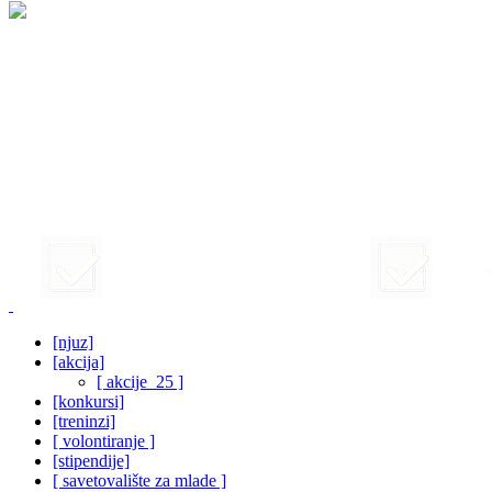
[njuz]
[akcija]
[ akcije_25 ]
[konkursi]
[treninzi]
[ volontiranje ]
[stipendije]
[ savetovalište za mlade ]