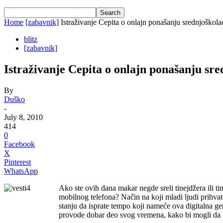
Home
[zabavnik]
Istraživanje Cepita o onlajn ponašanju srednjoškola
blitz
[zabavnik]
Istraživanje Cepita o onlajn ponašanju sr
By
Duško
-
July 8, 2010
414
0
Facebook
X
Pinterest
WhatsApp
Ako ste ovih dana makar negde sreli tinejdžera ili ti
mobilnog telefona? Način na koji mladi ljudi prihvata
stanju da isprate tempo koji nameće ova digitalna ge
provode dobar deo svog vremena, kako bi mogli da 