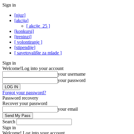
Sign in
[njuz]
[akcija]
[ akcije_25 ]
[konkursi]
[treninzi]
[ volontiranje ]
[stipendije]
[ savetovalište za mlade ]
Sign in
Welcome!
Log into your account
your username
your password
Forgot your password?
Password recovery
Recover your password
your email
Search
Sign in
Welcome! Log into your account