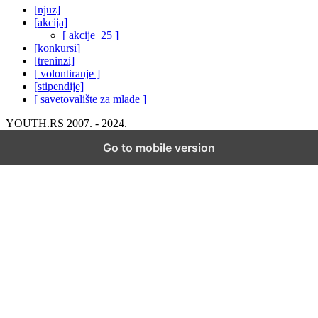
[njuz]
[akcija]
[ akcije_25 ]
[konkursi]
[treninzi]
[ volontiranje ]
[stipendije]
[ savetovalište za mlade ]
YOUTH.RS 2007. - 2024.
Go to mobile version