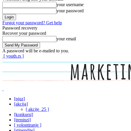
your username
your password
Forgot your password? Get help
Password recovery
Recover your password
your email
A password will be e-mailed to you.
[ youth.rs ]
[njuz]
[akcija]
[ akcije_25 ]
[konkursi]
[treninzi]
[ volontiranje ]
[stipendije]