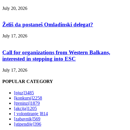
July 20, 2026
Želiš da postaneš Omladinski delegat?
July 17, 2026
Call for organizations from Western Balkans,
interested in stepping into ESC
July 17, 2026
POPULAR CATEGORY
[njuz]
3485
[konkursi]
2258
[treninzi]
1879
[akcija]
1205
[ volontiranje ]
814
[zabavnik]
569
[stipendije]
396