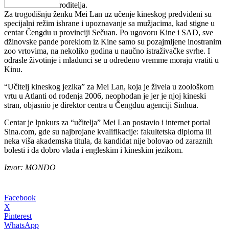
roditelja.
Za trogodišnju ženku Mei Lan uz učenje kineskog predviđeni su
specijalni režim ishrane i upoznavanje sa mužjacima, kad stigne u
centar Čengdu u provinciji Sečuan.
Po ugovoru Kine i SAD, sve
džinovske pande poreklom iz Kine samo su pozajmljene inostranim
zoo vrtovima, na nekoliko godina u naučno istraživačke svrhe. I
odrasle životinje i mladunci se u određeno vremme moraju vratiti u
Kinu.
“Učitelj kineskog jezika” za Mei Lan, koja je živela u zoološkom
vrtu u Atlanti od rođenja 2006, neophodan je jer je njoj kineski
stran, objasnio je direktor centra u Čengduu agenciji Sinhua.
Centar je lpnkurs za “učitelja” Mei Lan postavio i internet portal
Sina.com, gde su najbrojane kvalifikacije: fakultetska diploma ili
neka viša akademska titula, da kandidat nije bolovao od zaraznih
bolesti i da dobro vlada i engleskim i kineskim jezikom.
Izvor: MONDO
Facebook
X
Pinterest
WhatsApp