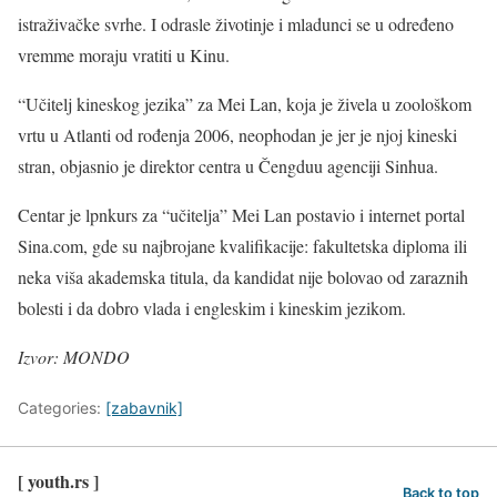
istraživačke svrhe. I odrasle životinje i mladunci se u određeno
vremme moraju vratiti u Kinu.
“Učitelj kineskog jezika” za Mei Lan, koja je živela u zoološkom
vrtu u Atlanti od rođenja 2006, neophodan je jer je njoj kineski
stran, objasnio je direktor centra u Čengduu agenciji Sinhua.
Centar je lpnkurs za “učitelja” Mei Lan postavio i internet portal
Sina.com, gde su najbrojane kvalifikacije: fakultetska diploma ili
neka viša akademska titula, da kandidat nije bolovao od zaraznih
bolesti i da dobro vlada i engleskim i kineskim jezikom.
Izvor: MONDO
Categories:
[zabavnik]
[ youth.rs ]
Back to top