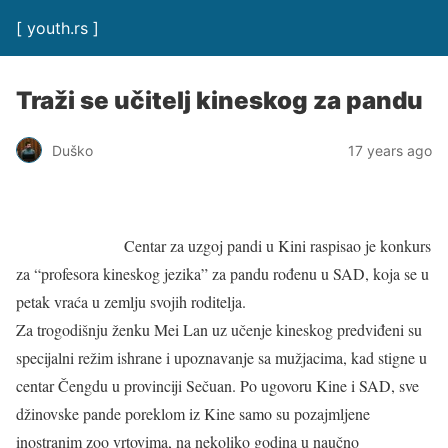
[ youth.rs ]
Traži se učitelj kineskog za pandu
Duško
17 years ago
Centar za uzgoj pandi u Kini raspisao je konkurs
za “profesora kineskog jezika” za pandu rođenu u SAD, koja se u
petak vraća u zemlju svojih roditelja.
Za trogodišnju ženku Mei Lan uz učenje kineskog predviđeni su
specijalni režim ishrane i upoznavanje sa mužjacima, kad stigne u
centar Čengdu u provinciji Sečuan. Po ugovoru Kine i SAD, sve
džinovske pande poreklom iz Kine samo su pozajmljene
inostranim zoo vrtovima, na nekoliko godina u naučno