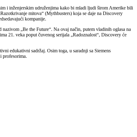
m i inženjerskim udruženjima kako bi mladi ljudi širom Amerike bili
„Razotkrivanje mitova“ (Mythbusters) koja se daje na Discovery
edsedavajući kompanije.
d nazivom „Be the Future“. Na ovaj način, putem vladinih oglasa na
ma 21. veka poput čuvenog serijala „Radoznalost“, Discovery će
tivni edukativni sadržaj. Osim toga, u saradnji sa Siemens
 profesorima.