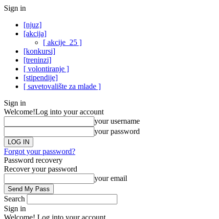
Sign in
[njuz]
[akcija]
[ akcije_25 ]
[konkursi]
[treninzi]
[ volontiranje ]
[stipendije]
[ savetovalište za mlade ]
Sign in
Welcome!
Log into your account
your username
your password
Forgot your password?
Password recovery
Recover your password
your email
Search
Sign in
Welcome! Log into your account