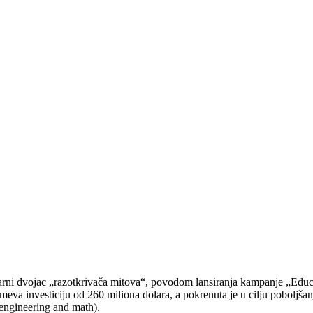
rni dvojac „razotkrivača mitova“, povodom lansiranja kampanje „Educa
eva investiciju od 260 miliona dolara, a pokrenuta je u cilju poboljšanj
 engineering and math).