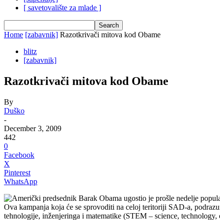
[ savetovalište za mlade ]
Home
[zabavnik]
Razotkrivači mitova kod Obame
blitz
[zabavnik]
Razotkrivači mitova kod Obame
By
Duško
-
December 3, 2009
442
0
Facebook
X
Pinterest
WhatsApp
Američki predsednik Barak Obama ugostio je prošle nedelje popula
Ova kampanja koja će se sprovoditi na celoj teritoriji SAD-a, podrazum
tehnologije, inženjeringa i matematike (STEM – science, technology,