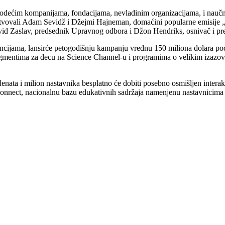
odećim kompanijama, fondacijama, nevladinim organizacijama, i naučni
ustvovali Adam Sevidž i Džejmi Hajneman, domaćini popularne emisije 
vid Zaslav, predsednik Upravnog odbora i Džon Hendriks, osnivač i pr
encijama, lansirće petogodišnju kampanju vrednu 150 miliona dolara po
entima za decu na Science Channel-u i programima o velikim izazovi
nata i milion nastavnika besplatno će dobiti posebno osmišljen interak
nect, nacionalnu bazu edukativnih sadržaja namenjenu nastavnicima i