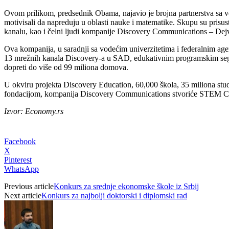
Ovom prilikom, predsednik Obama, najavio je brojna partnerstva sa v
motivisali da napreduju u oblasti nauke i matematike. Skupu su pris
kanalu, kao i čelni ljudi kompanije Discovery Communications – Dej
Ova kompanija, u saradnji sa vodećim univerzitetima i federalnim ag
13 mrežnih kanala Discovery-a u SAD, edukativnim programskim segm
dopreti do više od 99 miliona domova.
U okviru projekta Discovery Education, 60,000 škola, 35 miliona stude
fondacijom, kompanija Discovery Communications stvoriće STEM Con
Izvor: Economy.rs
Facebook
X
Pinterest
WhatsApp
Previous article
Konkurs za srednje ekonomske škole iz Srbij
Next article
Konkurs za najbolji doktorski i diplomski rad