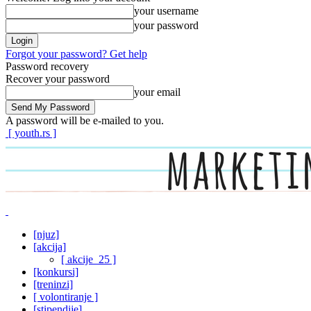
your username
your password
Forgot your password? Get help
Password recovery
Recover your password
your email
A password will be e-mailed to you.
[ youth.rs ]
[njuz]
[akcija]
[ akcije_25 ]
[konkursi]
[treninzi]
[ volontiranje ]
[stipendije]