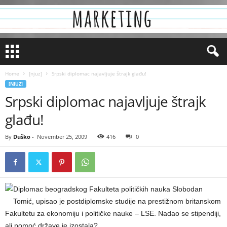
Home
[njuz]
Srpski diplomac najavljuje štrajk glađu!
[NJUZ]
Srpski diplomac najavljuje štrajk
glađu!
By
Duško
-
November 25, 2009
416
0
Diplomac beogradskog Fakulteta političkih nauka Slobodan
Tomić, upisao je postdiplomske studije na prestižnom britanskom
Fakultetu za ekonomiju i političke nauke – LSE. Nadao se stipendiji,
ali pomoć države je izostala?