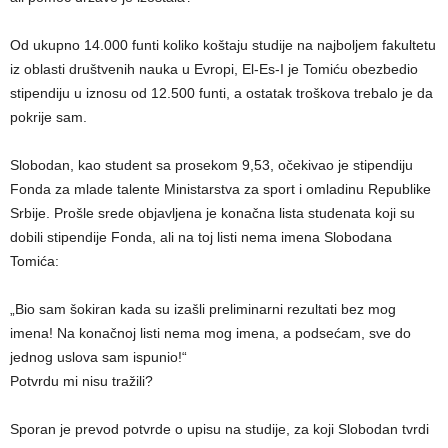
Od ukupno 14.000 funti koliko koštaju studije na najboljem fakultetu
iz oblasti društvenih nauka u Evropi, El-Es-I je Tomiću obezbedio
stipendiju u iznosu od 12.500 funti, a ostatak troškova trebalo je da
pokrije sam.
Slobodan, kao student sa prosekom 9,53, očekivao je stipendiju
Fonda za mlade talente Ministarstva za sport i omladinu Republike
Srbije. Prošle srede objavljena je konačna lista studenata koji su
dobili stipendije Fonda, ali na toj listi nema imena Slobodana
Tomića:
„Bio sam šokiran kada su izašli preliminarni rezultati bez mog
imena! Na konačnoj listi nema mog imena, a podsećam, sve do
jednog uslova sam ispunio!“
Potvrdu mi nisu tražili?
Sporan je prevod potvrde o upisu na studije, za koji Slobodan tvrdi