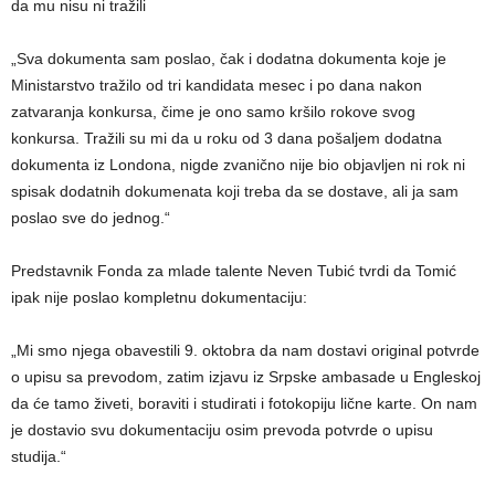
da mu nisu ni tražili
„Sva dokumenta sam poslao, čak i dodatna dokumenta koje je
Ministarstvo tražilo od tri kandidata mesec i po dana nakon
zatvaranja konkursa, čime je ono samo kršilo rokove svog
konkursa. Tražili su mi da u roku od 3 dana pošaljem dodatna
dokumenta iz Londona, nigde zvanično nije bio objavljen ni rok ni
spisak dodatnih dokumenata koji treba da se dostave, ali ja sam
poslao sve do jednog.“
Predstavnik Fonda za mlade talente Neven Tubić tvrdi da Tomić
ipak nije poslao kompletnu dokumentaciju:
„Mi smo njega obavestili 9. oktobra da nam dostavi original potvrde
o upisu sa prevodom, zatim izjavu iz Srpske ambasade u Engleskoj
da će tamo živeti, boraviti i studirati i fotokopiju lične karte. On nam
je dostavio svu dokumentaciju osim prevoda potvrde o upisu
studija.“