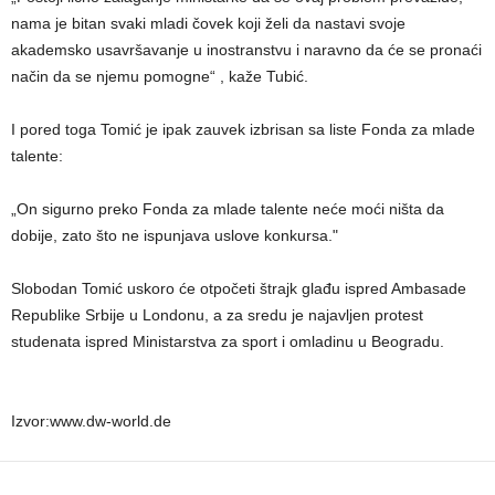
nama je bitan svaki mladi čovek koji želi da nastavi svoje
akademsko usavršavanje u inostranstvu i naravno da će se pronaći
način da se njemu pomogne“ , kaže Tubić.
I pored toga Tomić je ipak zauvek izbrisan sa liste Fonda za mlade
talente:
„On sigurno preko Fonda za mlade talente neće moći ništa da
dobije, zato što ne ispunjava uslove konkursa."
Slobodan Tomić uskoro će otpočeti štrajk glađu ispred Ambasade
Republike Srbije u Londonu, a za sredu je najavljen protest
studenata ispred Ministarstva za sport i omladinu u Beogradu.
Izvor:www.dw-world.de