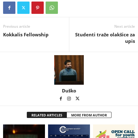
Previous article
Next article
Kokkalis Fellowship
Studenti traže olakšice za
upis
Duško
RELATED ARTICLES
MORE FROM AUTHOR