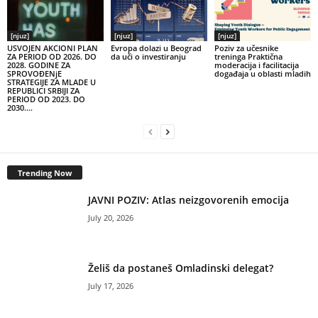
[njuz]
[njuz]
[njuz]
USVOJEN AKCIONI PLAN
Evropa dolazi u Beograd
Poziv za učesnike
ZA PERIOD OD 2026. DO
da uči o investiranju
treninga Praktična
2028. GODINE ZA
moderacija i facilitacija
SPROVOĐENjE
događaja u oblasti mladih
STRATEGIJE ZA MLADE U
REPUBLICI SRBIJI ZA
PERIOD OD 2023. DO
2030....
Trending Now
JAVNI POZIV: Atlas neizgovorenih emocija
July 20, 2026
Želiš da postaneš Omladinski delegat?
July 17, 2026