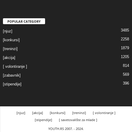
POPULAR CATEGORY
3485
[njuz]
2258
[konkursi]
1879
[treninzi]
1205
[akcija]
814
[ volontiranje ]
569
[zabavnik]
396
[stipendije]
[njuz]
[akcija]
[konkursi]
[treninzi]
[ volontiranje ]
[stipendije]
[ savetovalište za mlade ]
YOUTH.RS 2007. - 2024.