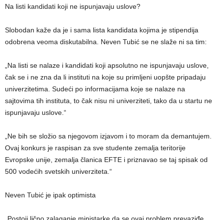
Na listi kandidati koji ne ispunjavaju uslove?
Slobodan kaže da je i sama lista kandidata kojima je stipendija
odobrena veoma diskutabilna. Neven Tubić se ne slaže ni sa tim:
„Na listi se nalaze i kandidati koji apsolutno ne ispunjavaju uslove,
čak se i ne zna da li instituti na koje su primljeni uopšte pripadaju
univerzitetima. Sudeći po informacijama koje se nalaze na
sajtovima tih instituta, to čak nisu ni univerziteti, tako da u startu ne
ispunjavaju uslove.“
„Ne bih se složio sa njegovom izjavom i to moram da demantujem.
Ovaj konkurs je raspisan za sve studente zemalja teritorije
Evropske unije, zemalja članica EFTE i priznavao se taj spisak od
500 vodećih svetskih univerziteta.“
Neven Tubić je ipak optimista
„Postoji lično zalaganje ministarke da se ovaj problem prevaziđe,