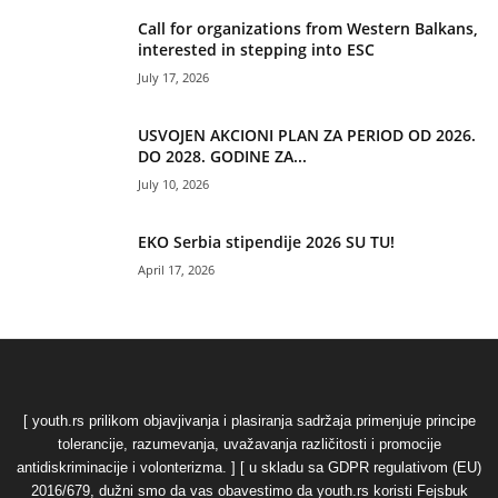
Call for organizations from Western Balkans,
interested in stepping into ESC
July 17, 2026
USVOJEN AKCIONI PLAN ZA PERIOD OD 2026.
DO 2028. GODINE ZA...
July 10, 2026
EKO Serbia stipendije 2026 SU TU!
April 17, 2026
[ youth.rs prilikom objavjivanja i plasiranja sadržaja primenjuje principe
tolerancije, razumevanja, uvažavanja različitosti i promocije
antidiskriminacije i volonterizma. ] [ u skladu sa GDPR regulativom (EU)
2016/679, dužni smo da vas obavestimo da youth.rs koristi Fejsbuk