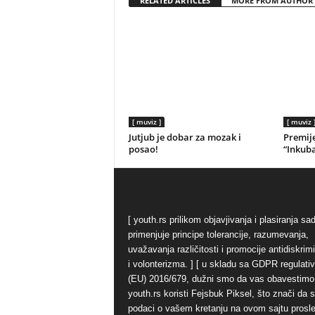
RELATED ARTICLES
MORE FROM AUTHOR
[ muviz ]
[ muviz 
Jutjub je dobar za mozak i
Premij
posao!
“Inkub
[ youth.rs prilikom objavjivanja i plasiranja sa
primenjuje principe tolerancije, razumevanja,
uvažavanja različitosti i promocije antidiskrim
i volonterizma. ] [ u skladu sa GDPR regulati
(EU) 2016/679, dužni smo da vas obavestimo
youth.rs koristi Fejsbuk Piksel, što znači da 
podaci o vašem kretanju na ovom sajtu prosl