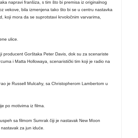
a napravi franšiza, s tim što bi premisa iz originalnog
oz vekove, bila izmenjena tako što bi se u centru nastavka
 koji mora da se suprotstavi krvoločnim varvarima,
ene ulice.
nji producent Gorštaka Peter Davis, dok su za scenariste
uma i Matta Hollowaya, scenaristički tim koji je radio na
irao je Russell Mulcahy, sa Christopherom Lambertom u
ije po motivima iz filma.
ki uspeh sa filmom Sumrak čiji je nastavak New Moon
 nastavak za jun iduće.