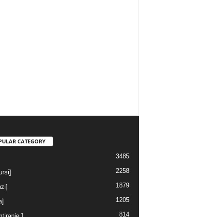
PULAR CATEGORY
3485
2258
rsi]
1879
nzi]
1205
a]
814
ntiranje ]