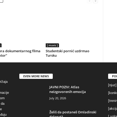
]
[ muviz ]
era dokumentarnog filma
Studentski pornić uzdrmao
ator”
Tursku
EVEN MORE NEWS
PO
držaja
[njuz]
JAVNI POZIV: Atlas
neizgovorenih emocija
inacije
[konku
July 20, 2026
vom
[treni
 da
[akcij
se
Želiš da postaneš Omladinski
eđuju
delegat?
[ volo