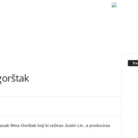
Tr
gorštak
vak filma Gorštak koji bi režirao Justin Lin, a producirao