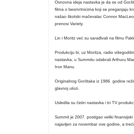
Osnovna ideja nastavka je da se od Gorštak
filma o besmrtnicima koji se preganjaju kr
našao škotski mačevalac Connor MacLeod,
prenosi Variety.
Lin i Moritz već su sarađivali na filmu Pakl
Produkciju bi, uz Moritza, radio višegodiš
nastavka, u Summitu odabrali Arthuru Marc
Iron Manu.
Originalnog Gorštaka iz 1986. godine rež
glavnoj ulozi.
Usledila su četiri nastavka i tri TV produkc
Summit je 2007. postigao veliki finansijs
najavljen za novembar ove godine, a treći