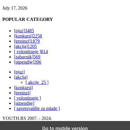
July 17, 2026
POPULAR CATEGORY
[njuz]
3485
[konkursi]
2258
[treninzi]
1879
[akcija]
1205
[ volontiranje ]
814
[zabavnik]
569
[stipendije]
396
[njuz]
[akcija]
[ akcije_25 ]
[konkursi]
[treninzi]
[ volontiranje ]
[stipendije]
[ savetovalište za mlade ]
YOUTH.RS 2007. - 2024.
Go to mobile version