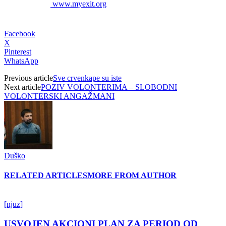
www.myexit.org
Facebook
X
Pinterest
WhatsApp
Previous article
Sve crvenkape su iste
Next article
POZIV VOLONTERIMA – SLOBODNI
VOLONTERSKI ANGAŽMANI
Duško
RELATED ARTICLES
MORE FROM AUTHOR
[njuz]
USVOJEN AKCIONI PLAN ZA PERIOD OD