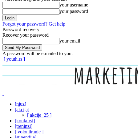
your username
your password
Forgot your password? Get help
Password recovery
Recover your password
your email
A password will be e-mailed to you.
[ youth.rs ]
[njuz]
[akcija]
[ akcije_25 ]
[konkursi]
[treninzi]
[ volontiranje ]
[stipendije]