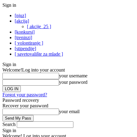
Sign in
[njuz]
[akcija]
[ akcije_25 ]
[konkursi]
[treninzi]
[ volontiranje ]
[stipendije]
[ savetovalište za mlade ]
Sign in
Welcome!
Log into your account
your username
your password
Forgot your password?
Password recovery
Recover your password
your email
Search
Sign in
Welcome! Log into your account