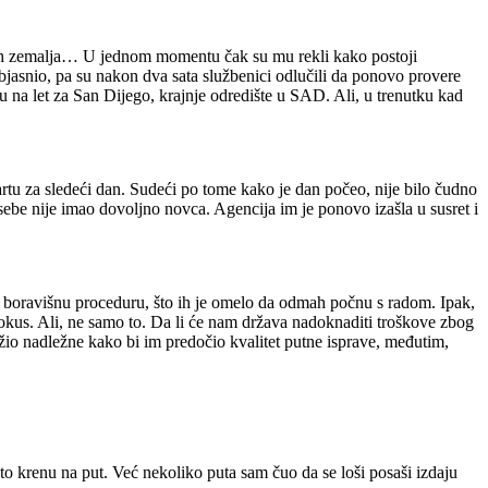
pskih zemalja… U jednom momentu čak su mu rekli kako postoji
bjasnio, pa su nakon dva sata službenici odlučili da ponovo provere
u na let za San Dijego, krajnje odredište u SAD. Ali, u trenutku kad
artu za sledeći dan. Sudeći po tome kako je dan počeo, nije bilo čudno
 sebe nije imao dovoljno novca. Agencija im je ponovo izašla u susret i
li boravišnu proceduru, što ih je omelo da odmah počnu s radom. Ipak,
 okus. Ali, ne samo to. Da li će nam država nadoknaditi troškove zbog
o nadležne kako bi im predočio kvalitet putne isprave, međutim,
to krenu na put. Već nekoliko puta sam čuo da se loši posaši izdaju