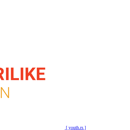
[ youth.rs ]