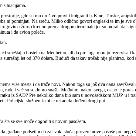
m situacijama.
 prostorije, gde su mu društvo pravili imigranti iz Kine, Turske, ara
ba ni pominjati. Na sreću, Milko odlično govori engleski te im je sve o
s drugovima žurno krenuo prema drugom terminalu jer su morali da stign
minuta i da avion poleće.
dan.
aći smeštaj u hostelu na Menhetnu, ali da pre toga moraju rezervisati k
 sutrašnji let od 370 dolara. Budući da takav trošak nije planirao, kod
a nema više mesta i da traže novi. Nakon toga su još dva dana završava
du, rade i već su se dobro snašli. Međutim, nakon svega, ostao je gorak
ratku iz SAD? Pre nekoliko dana bio sam u novosadskom MUP-u i traži
eti. Policijski službenik mi je rekao da dođem drugi put…
ča šta se sve može dogoditi s novim pasošem.
o da građane podsetim da za svaki slučaj provere nove pasoše pre nego š