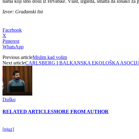
nama koji smo došli iz Hrvatske. Vlast, izgleda, smatra da ionako za 
Izvor: Građanski list
Facebook
X
Pinterest
WhatsApp
Previous article
Mislim kad volim
Next article
CARLSBERG I BALKANSKA EKOLOŠKA ASOCIJAC
Duško
RELATED ARTICLES
MORE FROM AUTHOR
[njuz]