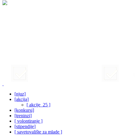
[njuz]
[akcija]
[ akcije_25 ]
[konkursi]
[treninzi]
[ volontiranje ]
[stipendije]
[ savetovalište za mlade ]