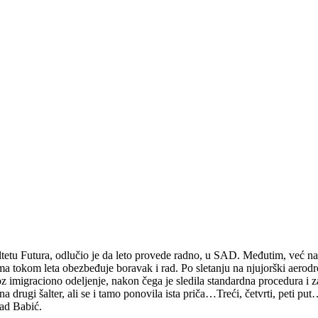
etu Futura, odlučio je da leto provede radno, u SAD. Međutim, već n
a tokom leta obezbeđuje boravak i rad. Po sletanju na njujorški aerodr
 imigraciono odeljenje, nakon čega je sledila standardna procedura i za 
a drugi šalter, ali se i tamo ponovila ista priča…Treći, četvrti, peti put
rad Babić.