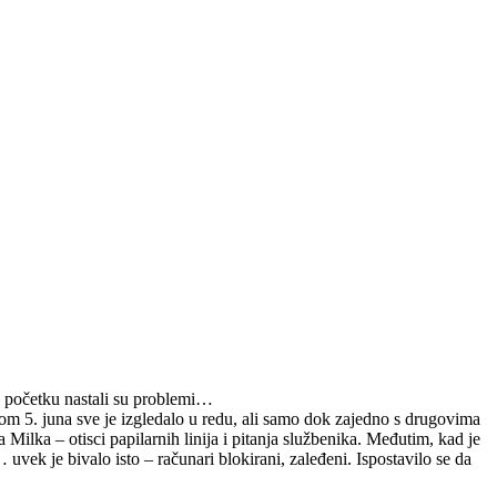
a početku nastali su problemi…
om 5. juna sve je izgledalo u redu, ali samo dok zajedno s drugovima
Milka – otisci papilarnih linija i pitanja službenika.
Međutim, kad je
… uvek je bivalo isto – računari blokirani, zaleđeni. Ispostavilo se da