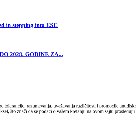
ed in stepping into ESC
O 2028. GODINE ZA...
cipe tolerancije, razumevanja, uvažavanja različitosti i promocije antid
ksel, što znači da se podaci o vašem kretanju na ovom sajtu prosleđuju