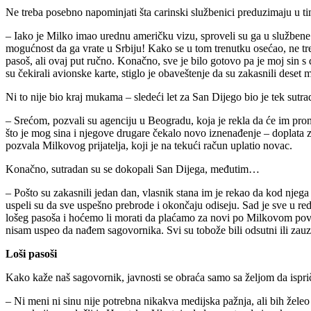
Ne treba posebno napominjati šta carinski službenici preduzimaju u ti
– Iako je Milko imao urednu američku vizu, sproveli su ga u službene
mogućnost da ga vrate u Srbiju! Kako se u tom trenutku osećao, ne tre
pasoš, ali ovaj put ručno. Konačno, sve je bilo gotovo pa je moj sin 
su čekirali avionske karte, stiglo je obaveštenje da su zakasnili deset 
Ni to nije bio kraj mukama – sledeći let za San Dijego bio je tek sutra
– Srećom, pozvali su agenciju u Beogradu, koja je rekla da će im pron
što je mog sina i njegove drugare čekalo novo iznenađenje – doplata za
pozvala Milkovog prijatelja, koji je na tekući račun uplatio novac.
Konačno, sutradan su se dokopali San Dijega, međutim…
– Pošto su zakasnili jedan dan, vlasnik stana im je rekao da kod njeg
uspeli su da sve uspešno prebrode i okončaju odiseju. Sad je sve u re
lošeg pasoša i hoćemo li morati da plaćamo za novi po Milkovom pov
nisam uspeo da nađem sagovornika. Svi su tobože bili odsutni ili zauz
Loši pasoši
Kako kaže naš sagovornik, javnosti se obraća samo sa željom da ispri
– Ni meni ni sinu nije potrebna nikakva medijska pažnja, ali bih žele