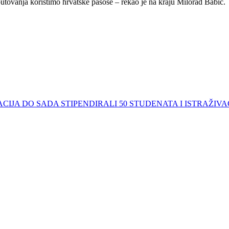
putovanja koristimo hrvatske pasoše – rekao je na kraju Milorad Babić.
IJA DO SADA STIPENDIRALI 50 STUDENATA I ISTRAŽIV