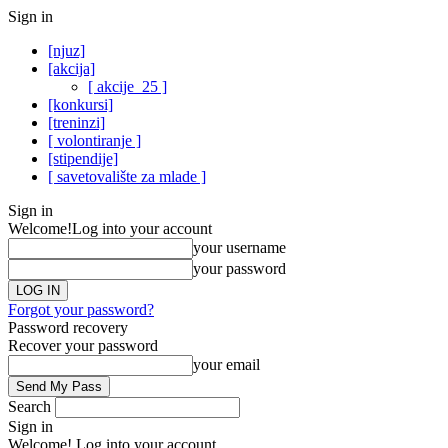
Sign in
[njuz]
[akcija]
[ akcije_25 ]
[konkursi]
[treninzi]
[ volontiranje ]
[stipendije]
[ savetovalište za mlade ]
Sign in
Welcome!
Log into your account
your username
your password
Forgot your password?
Password recovery
Recover your password
your email
Search
Sign in
Welcome! Log into your account