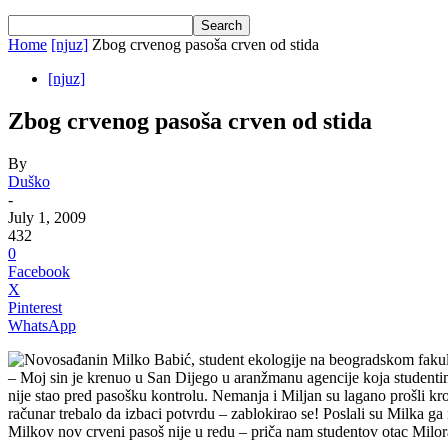
Home
[njuz]
Zbog crvenog pasoša crven od stida
[njuz]
Zbog crvenog pasoša crven od stida
By
Duško
-
July 1, 2009
432
0
Facebook
X
Pinterest
WhatsApp
Novosađanin Milko Babić, student ekologije na beogradskom fakult
– Moj sin je krenuo u San Dijego u aranžmanu agencije koja studentim
nije stao pred pasošku kontrolu. Nemanja i Miljan su lagano prošli kroz
računar trebalo da izbaci potvrdu – zablokirao se! Poslali su Milka ga n
Milkov nov crveni pasoš nije u redu – priča nam studentov otac Milo