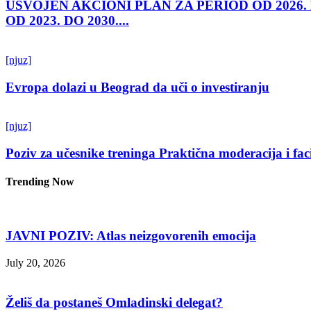
USVOJEN AKCIONI PLAN ZA PERIOD OD 2026.
OD 2023. DO 2030....
[njuz]
Evropa dolazi u Beograd da uči o investiranju
[njuz]
Poziv za učesnike treninga Praktična moderacija i fac
Trending Now
JAVNI POZIV: Atlas neizgovorenih emocija
July 20, 2026
Želiš da postaneš Omladinski delegat?