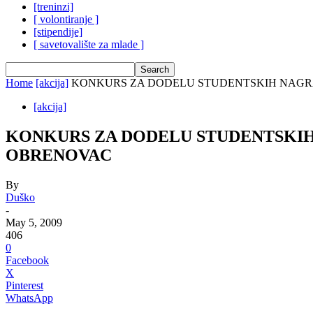
[treninzi]
[ volontiranje ]
[stipendije]
[ savetovalište za mlade ]
Home
[akcija]
KONKURS ZA DODELU STUDENTSKIH NAGRA
[akcija]
KONKURS ZA DODELU STUDENTSKIH
OBRENOVAC
By
Duško
-
May 5, 2009
406
0
Facebook
X
Pinterest
WhatsApp