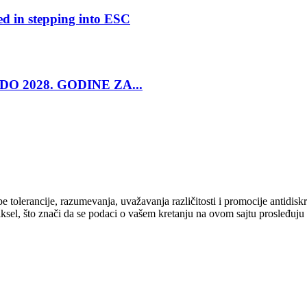
ed in stepping into ESC
O 2028. GODINE ZA...
cipe tolerancije, razumevanja, uvažavanja različitosti i promocije antid
ksel, što znači da se podaci o vašem kretanju na ovom sajtu prosleđuju