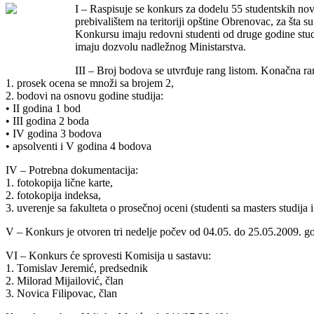
I – Raspisuje se konkurs za dodelu 55 studentskih novč
prebivalištem na teritoriji opštine Obrenovac, za šta
Konkursu imaju redovni studenti od druge godine studij
imaju dozvolu nadležnog Ministarstva.
III – Broj bodova se utvrđuje rang listom. Konačna rang
1. prosek ocena se množi sa brojem 2,
2. bodovi na osnovu godine studija:
• II godina 1 bod
• III godina 2 boda
• IV godina 3 bodova
• apsolventi i V godina 4 bodova
IV – Potrebna dokumentacija:
1. fotokopija lične karte,
2. fotokopija indeksa,
3. uverenje sa fakulteta o prosečnoj oceni (studenti sa masters studija
V – Konkurs je otvoren tri nedelje počev od 04.05. do 25.05.2009. g
VI – Konkurs će sprovesti Komisija u sastavu:
1. Tomislav Jeremić, predsednik
2. Milorad Mijailović, član
3. Novica Filipovac, član