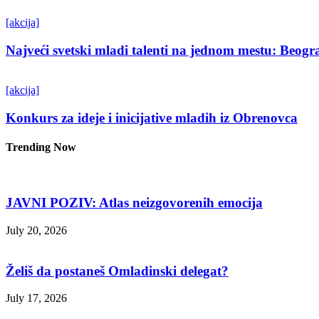
[akcija]
Najveći svetski mladi talenti na jednom mestu: Beo
[akcija]
Konkurs za ideje i inicijative mladih iz Obrenovca
Trending Now
JAVNI POZIV: Atlas neizgovorenih emocija
July 20, 2026
Želiš da postaneš Omladinski delegat?
July 17, 2026