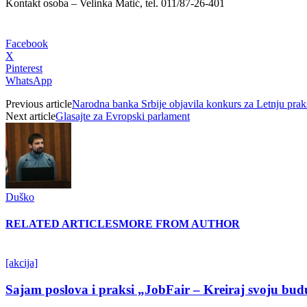
Kontakt osoba – Velinka Matić, tel. 011/87-26-401
Facebook
X
Pinterest
WhatsApp
Previous article
Narodna banka Srbije objavila konkurs za Letnju prak
Next article
Glasajte za Evropski parlament
Duško
RELATED ARTICLES
MORE FROM AUTHOR
[akcija]
Sajam poslova i praksi „JobFair – Kreiraj svoju bud