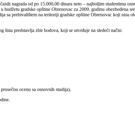
anih nagrada od po 15.000,00 dinara neto – najboljim studentima osnovni
 su u budžetu gradske opštine Obrenovac za 2009. godinu obezbeđena sr
a sa prebivalištem na teritoriji gradske opštine Obrenovac koji nisu ob
 lista predstavlja zbir bodova, koji se utvrđuje na sledeći način:
 i prosečnu ocenu sa osnovnih studija),
odine.