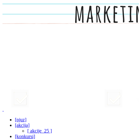
[njuz]
[akcija]
[ akcije_25 ]
[konkursi]