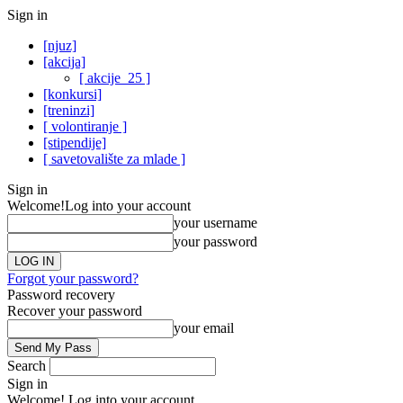
Sign in
[njuz]
[akcija]
[ akcije_25 ]
[konkursi]
[treninzi]
[ volontiranje ]
[stipendije]
[ savetovalište za mlade ]
Sign in
Welcome!
Log into your account
your username
your password
Forgot your password?
Password recovery
Recover your password
your email
Search
Sign in
Welcome! Log into your account