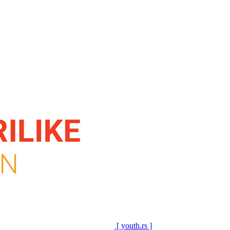
[ youth.rs ]