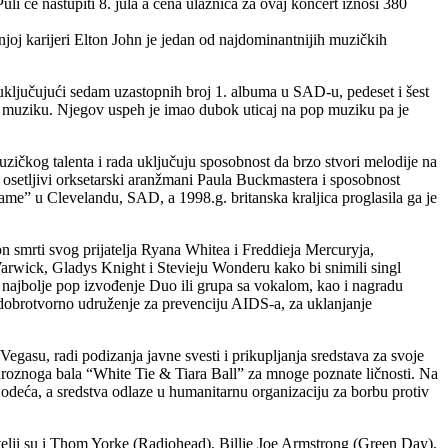
uli će nastupiti 8. jula a cena ulaznica za ovaj koncert iznosi 380
njoj karijeri Elton John je jedan od najdominantnijih muzičkih
uključujući sedam uzastopnih broj 1. albuma u SAD-u, pedeset i šest
ku muziku. Njegov uspeh je imao dubok uticaj na pop muziku pa je
zičkog talenta i rada uključuju sposobnost da brzo stvori melodije na
a, osetljivi orksetarski aranžmani Paula Buckmastera i sposobnost
me” u Clevelandu, SAD, a 1998.g. britanska kraljica proglasila ga je
 smrti svog prijatelja Ryana Whitea i Freddieja Mercuryja,
 Warwick, Gladys Knight i Stevieju Wonderu kako bi snimili singl
najbolje pop izvođenje Duo ili grupa sa vokalom, kao i nagradu
dobrotvorno udruženje za prevenciju AIDS-a, za uklanjanje
gasu, radi podizanja javne svesti i prikupljanja sredstava za svoje
roznoga bala “White Tie & Tiara Ball” za mnoge poznate ličnosti. Na
a odeća, a sredstva odlaze u humanitarnu organizaciju za borbu protiv
lji su i Thom Yorke (Radiohead), Billie Joe Armstrong (Green Day),