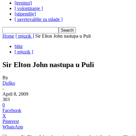
[treninzi]
[ volontiranje ]
[stipendije]
[ savetovalište za mlade ]
Home
[ mjuzik ]
Sir Elton John nastupa u Puli
blitz
[ mjuzik ]
Sir Elton John nastupa u Puli
By
Duško
-
April 8, 2009
303
0
Facebook
X
Pinterest
WhatsApp