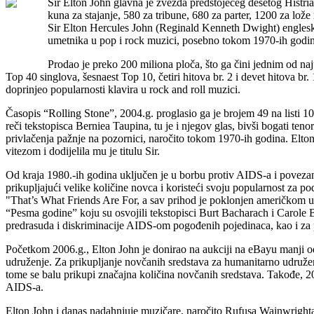
Sir Elton John glavna je zvezda predstojećeg desetog Histria 
kuna za stajanje, 580 za tribune, 680 za parter, 1200 za lože
Sir Elton Hercules John (Reginald Kenneth Dwight) engleski j
umetnika u pop i rock muzici, posebno tokom 1970-ih godin
Prodao je preko 200 miliona ploča, što ga čini jednim od na
Top 40 singlova, šesnaest Top 10, četiri hitova br. 2 i devet hitova
doprinjeo popularnosti klavira u rock and roll muzici.
Časopis “Rolling Stone”, 2004.g. proglasio ga je brojem 49 na listi 
reči tekstopisca Berniea Taupina, tu je i njegov glas, bivši bogati ten
privlačenja pažnje na pozornici, naročito tokom 1970-ih godina. Elto
vitezom i dodijelila mu je titulu Sir.
Od kraja 1980.-ih godina uključen je u borbu protiv AIDS-a i poveza
prikupljajući velike količine novca i koristeći svoju popularnost za 
"That’s What Friends Are For, a sav prihod je poklonjen američkom u
“Pesma godine” koju su osvojili tekstopisci Burt Bacharach i Carol
predrasuda i diskriminacije AIDS-om pogođenih pojedinaca, kao i za 
Početkom 2006.g., Elton John je donirao na aukciji na eBayu manji od 
udruženje. Za prikupljanje novčanih sredstava za humanitarno udruže
tome se balu prikupi značajna količina novčanih sredstava. Takođe, 20
AIDS-a.
Elton John i danas nadahnjuje muzičare, naročito Rufusa Wainwright