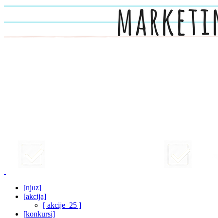
[njuz]
[akcija]
[ akcije_25 ]
[konkursi]