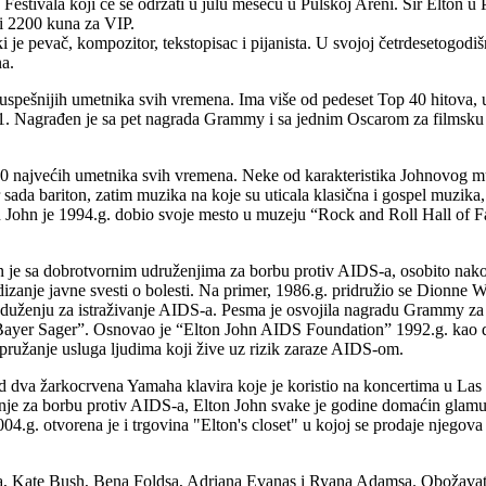
Festivala koji će se održati u julu mesecu u Pulskoj Areni. Sir Elton u P
 i 2200 kuna za VIP.
e pevač, kompozitor, tekstopisac i pijanista. U svojoj četrdesetogodiš
a.
juspešnijih umetnika svih vremena. Ima više od pedeset Top 40 hitova, 
 br. 1. Nagrađen je sa pet nagrada Grammy i sa jednim Oscarom za films
100 najvećih umetnika svih vremena. Neke od karakteristika Johnovog mu
or sada bariton, zatim muzika na koje su uticala klasična i gospel muzik
n John je 1994.g. dobio svoje mesto u muzeju “Rock and Roll Hall of Fa
n je sa dobrotvornim udruženjima za borbu protiv AIDS-a, osobito nakon
podizanje javne svesti o bolesti. Na primer, 1986.g. pridružio se Dionne
duženju za istraživanje AIDS-a. Pesma je osvojila nagradu Grammy za 
e Bayer Sager”. Osnovao je “Elton John AIDS Foundation” 1992.g. kao 
pružanje usluga ljudima koji žive uz rizik zaraze AIDS-om.
dva žarkocrvena Yamaha klavira koje je koristio na koncertima u Las Ve
nje za borbu protiv AIDS-a, Elton John svake je godine domaćin glamu
04.g. otvorena je i trgovina "Elton's closet" u kojoj se prodaje njegov
a, Kate Bush, Bena Foldsa, Adriana Evanas i Ryana Adamsa. Obožavate