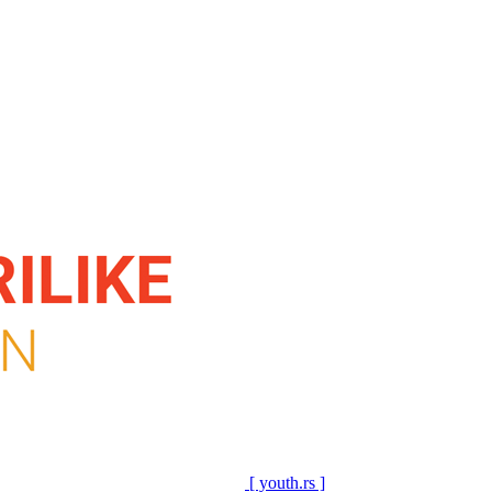
[ youth.rs ]