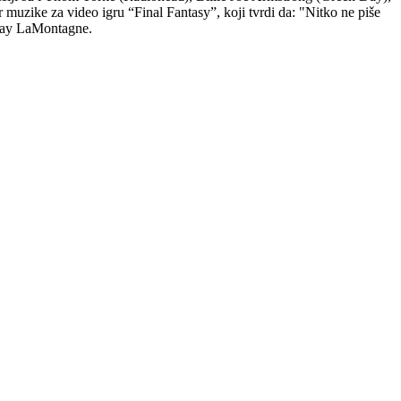
uzike za video igru “Final Fantasy”, koji tvrdi da: "Nitko ne piše
 Ray LaMontagne.