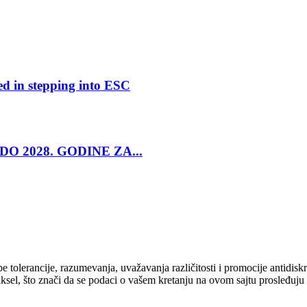
ed in stepping into ESC
O 2028. GODINE ZA...
cipe tolerancije, razumevanja, uvažavanja različitosti i promocije antid
ksel, što znači da se podaci o vašem kretanju na ovom sajtu prosleđuju