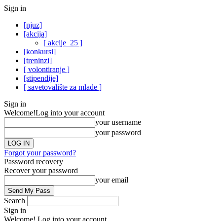
Sign in
[njuz]
[akcija]
[ akcije_25 ]
[konkursi]
[treninzi]
[ volontiranje ]
[stipendije]
[ savetovalište za mlade ]
Sign in
Welcome!
Log into your account
your username
your password
Forgot your password?
Password recovery
Recover your password
your email
Search
Sign in
Welcome! Log into your account