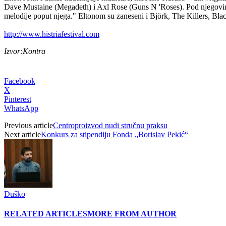
Dave Mustaine (Megadeth) i Axl Rose (Guns N 'Roses). Pod njegovim v
melodije poput njega." Eltonom su zaneseni i Björk, The Killers, Bl
http://www.histriafestival.com
Izvor:Kontra
Facebook
X
Pinterest
WhatsApp
Previous article
Centroproizvod nudi stručnu praksu
Next article
Konkurs za stipendiju Fonda „Borislav Pekić“
Duško
RELATED ARTICLES
MORE FROM AUTHOR