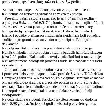
predviđenog apsolventskog staža to iznosi 5,4 godine.
Statistika pokazuje da studenti provedu 2,3 godine duže na
fakultetima od redovnog vremena za završetak studija.
– Prosečno trajanje studija smanjeno je sa 7,84 na 7,69 godina –
objašnjava Bokan. – Od 9.547 diplomiranih studenata, njih 1.524 ili
15,96 odsto završilo je studije u roku kraćem od predviđenog
trajanja studija sa apsolventskim stažom. Uskoro bi trebalo da
imamo i podatke o efikasnosti studiranja akademaca koji pohađaju
studije po programima zasnovanim na principima Bolonjske
deklaracije.
Najbolji rezultat, u odnosu na prethodnu analizu, postigao je
Hemijski fakultet. Prosek trajanja studija budućih hemičara skraćen
je za 2,08 godina. Kako ističu u ovoj visokoškolskoj ustanovi to je
rezulatat primene bolonjskih principa i truda svih zaposlenih u radu
sa studentima.
– Omogućili smo našim studentima da u predispitnim aktivnostima
ispune svoje obaveze unapred – kaže prof. dr Živoslav Tešić, dekan
Hemijskog fakulteta. – Kroz vežbe, kolokvijume, seminarske radove
oni savladaju deo gradiva, a preostalo polažu na ispitu, što je dalo
rezultate. Nama je najbitnije da studenti nešto nauče, a dosta radimo
i na popularizaciji hemije tako da nam dolaze sve bolji i bolji
srednjoškolci.
Najduže studiraju studenti Fizičkog fakulteta kojima do diplome
treba 8,98 godina, što je 3,98 godina više od predviđenog roka.