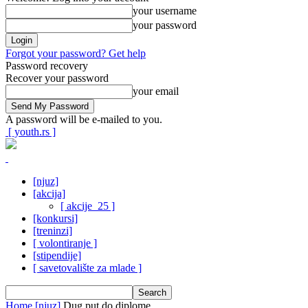
your username
your password
Forgot your password? Get help
Password recovery
Recover your password
your email
A password will be e-mailed to you.
[ youth.rs ]
[njuz]
[akcija]
[ akcije_25 ]
[konkursi]
[treninzi]
[ volontiranje ]
[stipendije]
[ savetovalište za mlade ]
Home
[njuz]
Dug put do diplome