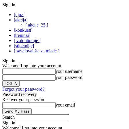
Sign in
[njuz]
[akcija]
[ akcije_25 ]
[konkursi]
[treninzi]
[ volontiranje ]
[stipendije]
[ savetovalište za mlade ]
Sign in
Welcome!
Log into your account
your username
your password
Forgot your password?
Password recovery
Recover your password
your email
Search
Sign in
Welcome! Log into your account