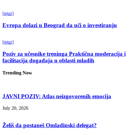
[njuz]
Evropa dolazi u Beograd da uči o investiranju
[njuz]
Poziv za učesnike treninga Praktična moderacija i
facilitacija događaja u oblasti mladih
Trending Now
JAVNI POZIV: Atlas neizgovorenih emocija
July 20, 2026
Želiš da postaneš Omladinski delegat?