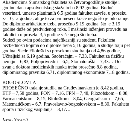
Akademcima Šumarskog fakulteta za četvorogodišnje studije i
godinu dana apsolventskog staža treba 8,92 godina. Budući
veterinari, umesto planiranih 6,5 godina fakultet završe, u proseku
za 10,12 godina, ali je to za par meseci kraće nego što je bilo ranije.
Do diplome arhitekture treba prosečno 9,19 godina, što je 3,19
godine duže od predviđenog roka. I mašinski inženjeri provedu na
fakultetu u proseku 3,5 godine više nego što treba.
Sudeći po ovim podacima najefikasniji su studenti Fakulteta
bezbednosti kojima do diplome treba 5,16 godina, a studije traju pet
godina. Slede Filološki sa prosekom studiranja od 4,86 godine,
Učiteljski sa 6,19 godina, Saobraćajni – 7,33, Fakultet za fizičku
hemiju – 6,83, Poljoprivredni – 6,5, Stomatološki – 7,33… Do
zvanja doktora medicinskih nauka treba prosečno 8,8 godina,
diplomiranog pravnika 6,71, diplomiranog ekonomiste 7,18 godina.
BOGOSLOVIJA
PROSEČNO trajanje studija na Građevinarskom je 8,42 godina,
ETF – 7,58 godina, FON – 7,16, FPN – 7,48, Filozofskom – 8,08,
Farmaceutskom – 8,15, Biološkom – 8,04, Geografskom – 7,65,
Matematičkom – 6,7, Pravoslavno-bogoslovskom – 8,30, Fakultetu
sporta i fizičkog vaspitanja – 8,17…
Izvor:Novosti