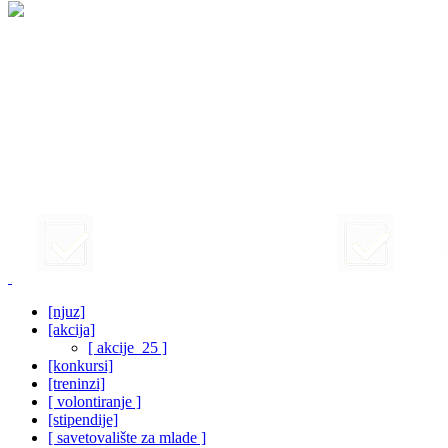
[njuz]
[akcija]
[ akcije_25 ]
[konkursi]
[treninzi]
[ volontiranje ]
[stipendije]
[ savetovalište za mlade ]