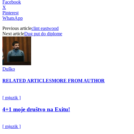
Facebook
X
Pinterest
WhatsApp
Previous article
clint eastwood
Next article
Dug put do diplome
Duško
RELATED ARTICLES
MORE FROM AUTHOR
[ mjuzik ]
4+1 moje društvo na Exitu!
[ mjuzik ]