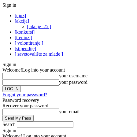
Sign in
[njuz]
[akcija]
[ akcije_25 ]
[konkursi]
[treninzi]
[ volontiranje ]
[stipendije]
[ savetovalište za mlade ]
Sign in
Welcome!
Log into your account
your username
your password
Forgot your password?
Password recovery
Recover your password
your email
Search
Sign in
Welcome! Log into your account