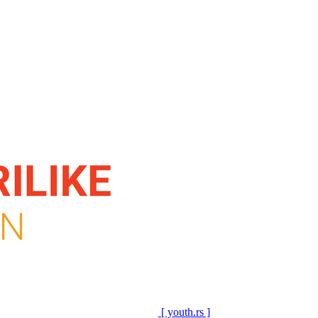
[ youth.rs ]