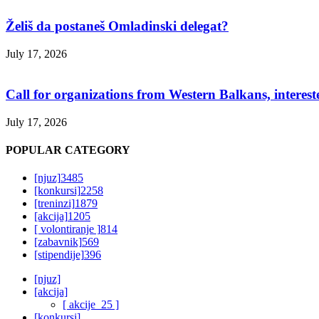
Želiš da postaneš Omladinski delegat?
July 17, 2026
Call for organizations from Western Balkans, interest
July 17, 2026
POPULAR CATEGORY
[njuz]
3485
[konkursi]
2258
[treninzi]
1879
[akcija]
1205
[ volontiranje ]
814
[zabavnik]
569
[stipendije]
396
[njuz]
[akcija]
[ akcije_25 ]
[konkursi]