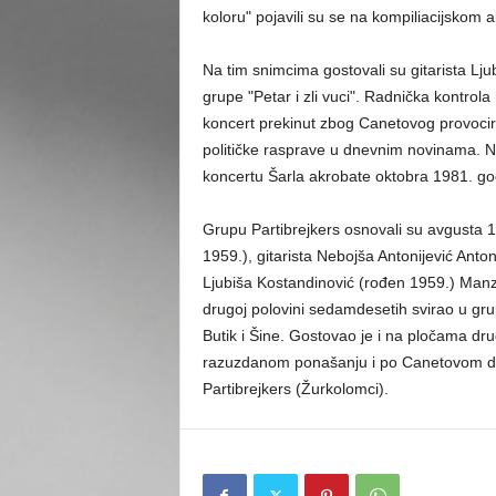
koloru" pojavili su se na kompiliacijskom 
Na tim snimcima gostovali su gitarista Lju
grupe "Petar i zli vuci". Radnička kontro
koncert prekinut zbog Canetovog provocira
političke rasprave u dnevnim novinama. N
koncertu Šarla akrobate oktobra 1981. god
Grupu Partibrejkers osnovali su avgusta
1959.), gitarista Nebojša Antonijević Anto
Ljubiša Kostandinović (rođen 1959.) Manza 
drugoj polovini sedamdesetih svirao u g
Butik i Šine. Gostovao je i na pločama dr
razuzdanom ponašanju i po Canetovom dož
Partibrejkers (Žurkolomci).