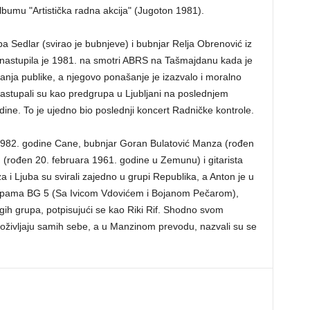
albumu "Artistička radna akcija" (Jugoton 1981).
ba Sedlar (svirao je bubnjeve) i bubnjar Relja Obrenović iz
la nastupila je 1981. na smotri ABRS na Tašmajdanu kada je
nja publike, a njegovo ponašanje je izazvalo i moralno
astupali su kao predgrupa u Ljubljani na poslednjem
ine. To je ujedno bio poslednji koncert Radničke kontrole.
 1982. godine Cane, bubnjar Goran Bulatović Manza (rođen
n (rođen 20. februara 1961. godine u Zemunu) i gitarista
i Ljuba su svirali zajedno u grupi Republika, a Anton je u
rupama BG 5 (Sa Ivicom Vdovićem i Bojanom Pečarom),
ugih grupa, potpisujući se kao Riki Rif. Shodno svom
ivljaju samih sebe, a u Manzinom prevodu, nazvali su se