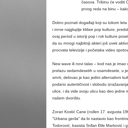
časova. Tribinu će voditi 
prvog reda na binu – kak
Dobro poznati događaji koji su tokom leta
i mrve najgluplje klišee pop kulture, preds
ovaj period u istoriji pop i rok kulture po
da su mnogi najbitniji akteri još uvek akt
procvata televizije i početaka video spoto
New wave ili novi talas – kod nas je imao 
prelazu sedamdesetih u osamdesete, u jedno
smrti, delovao je kao jedini alternativni k
podario autentičnost i slobodu izražavan
ulice, i da vide svoju ulicu kao deo jedne 
našem dvorištu.
Zoran Kostić Cane (rođen 17. avgusta 19
"Urbana gerila" da bi nastavio kao frontme
Todorović, basista Srđan Đile Marković i g