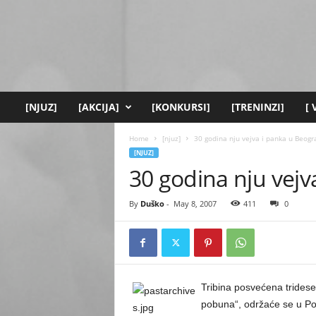
[
y
o
u
t
h
.
[NJUZ]
[AKCIJA]
[KONKURSI]
[TRENINZI]
[
r
s
Home
[njuz]
30 godina nju vejva i panka u Beogr
]
[NJUZ]
30 godina nju vej
By
Duško
-
May 8, 2007
411
0
Tribina posvećena tridese
pobuna“, održaće se u P