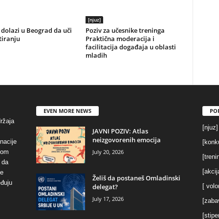
[njuz]
dolazi u Beograd da uči
Poziv za učesnike treninga
tiranju
Praktična moderacija i
facilitacija događaja u oblasti
mladih
EVEN MORE NEWS
PO
držaja
[njuz]
JAVNI POZIV: Atlas
neizgovorenih emocija
inacije
[konku
July 20, 2026
vom
[treni
 da
[akcij
se
Želiš da postaneš Omladinski
eđuju
delegat?
[ volo
July 17, 2026
[zaba
[stipe