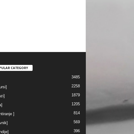
PULAR CATEGORY
3485
2258
rsi]
1879
nzi]
1205
a]
814
ntiranje ]
569
vnik]
396
ndije]