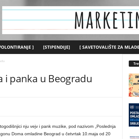
 VOLONTIRANJE ]
[STIPENDIJE]
[ SAVETOVALIŠTE ZA MLADE
adu
Tr
va i panka u Beogradu
togodišnjici nju vejv i pank muzike, pod nazivom „Poslednja
ogonu Doma omladine Beograd u četvrtak 10.maja od 20