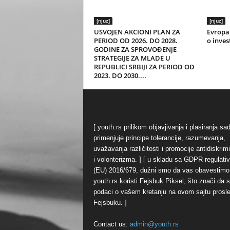
[njuz]
[njuz]
USVOJEN AKCIONI PLAN ZA
Evropa 
PERIOD OD 2026. DO 2028.
o inves
GODINE ZA SPROVOĐENjE
STRATEGIJE ZA MLADE U
REPUBLICI SRBIJI ZA PERIOD OD
2023. DO 2030....
[ youth.rs prilikom objavjivanja i plasiranja sa
primenjuje principe tolerancije, razumevanja,
uvažavanja različitosti i promocije antidiskrim
i volonterizma. ] [ u skladu sa GDPR regulati
(EU) 2016/679, dužni smo da vas obavestimo
youth.rs koristi Fejsbuk Piksel, što znači da 
podaci o vašem kretanju na ovom sajtu prosl
Fejsbuku. ]
Contact us:
admin@youth.rs