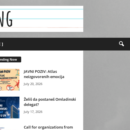
 ]
ending Now
JAVNI POZIV: Atlas
neizgovorenih emocija
July 20, 2026
Želiš da postaneš Omladinski
delegat?
July 17, 2026
Call for organizations from