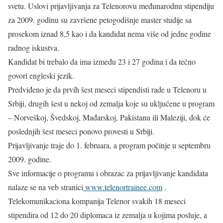
svetu. Uslovi prijavljivanja za Telenorovu međunarodnu stipendiju
za 2009. godinu su završene petogodišnje master studije sa
prosekom iznad 8,5 kao i da kandidat nema više od jedne godine
radnog iskustva.
Kandidat bi trebalo da ima između 23 i 27 godina i da tečno
govori engleski jezik.
Predviđeno je da prvih šest meseci stipendisti rade u Telenoru u
Srbiji, drugih šest u nekoj od zemalja koje su uključene u program
– Norveškoj, Švedskoj, Mađarskoj, Pakistanu ili Maleziji, dok će
poslednjih šest meseci ponovo provesti u Srbiji.
Prijavljivanje traje do 1. februara, a program počinje u septembru
2009. godine.
Sve informacije o programu i obrazac za prijavljivanje kandidata
nalaze se na veb stranici
www.telenortrainee.com
.
Telekomunikaciona kompanija Telenor svakih 18 meseci
stipendira od 12 do 20 diplomaca iz zemalja u kojima posluje, a