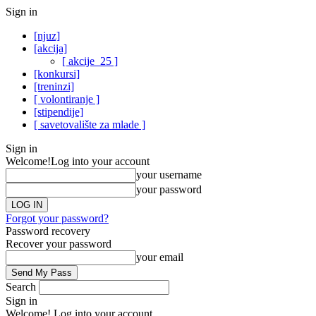
Sign in
[njuz]
[akcija]
[ akcije_25 ]
[konkursi]
[treninzi]
[ volontiranje ]
[stipendije]
[ savetovalište za mlade ]
Sign in
Welcome!
Log into your account
your username
your password
Forgot your password?
Password recovery
Recover your password
your email
Search
Sign in
Welcome! Log into your account