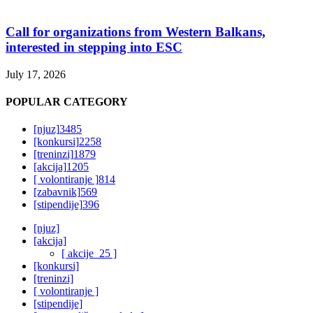
Call for organizations from Western Balkans,
interested in stepping into ESC
July 17, 2026
POPULAR CATEGORY
[njuz]
3485
[konkursi]
2258
[treninzi]
1879
[akcija]
1205
[ volontiranje ]
814
[zabavnik]
569
[stipendije]
396
[njuz]
[akcija]
[ akcije_25 ]
[konkursi]
[treninzi]
[ volontiranje ]
[stipendije]