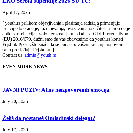
EKO Serbia stipendije 2026 SU TU!
April 17, 2026
[ youth.rs prilikom objavjivanja i plasiranja sadržaja primenjuje
principe tolerancije, razumevanja, uvažavanja različitosti i promocije
antidiskriminacije i volonterizma. ] [ u skladu sa GDPR regulativom
(EU) 2016/679, dužni smo da vas obavestimo da youth.rs koristi
Fejsbuk Piksel, što znači da se podaci o vašem kretanju na ovom
sajtu prosleđuju Fejsbuku. ]
Contact us:
admin@youth.rs
EVEN MORE NEWS
JAVNI POZIV: Atlas neizgovorenih emocija
July 20, 2026
Želiš da postaneš Omladinski delegat?
July 17, 2026