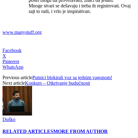
pošto mogu da proveravam, znači da jesam.
Mnoge stvari se dešavaju i treba ih registrovati. Ovaj
sajt to radi, i vrlo je inspirativan.
www.manystuff.org
Facebook
X
Pinterest
WhatsApp
Previous article
Putnici blokirali voz sa jednim vagonom!
Next article
Konkurs – Otkrivanje budućnosti
Duško
RELATED ARTICLES
MORE FROM AUTHOR