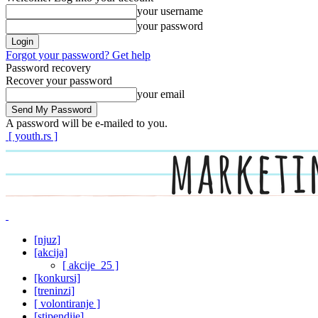
your username
your password
Forgot your password? Get help
Password recovery
Recover your password
your email
A password will be e-mailed to you.
[ youth.rs ]
[njuz]
[akcija]
[ akcije_25 ]
[konkursi]
[treninzi]
[ volontiranje ]
[stipendije]