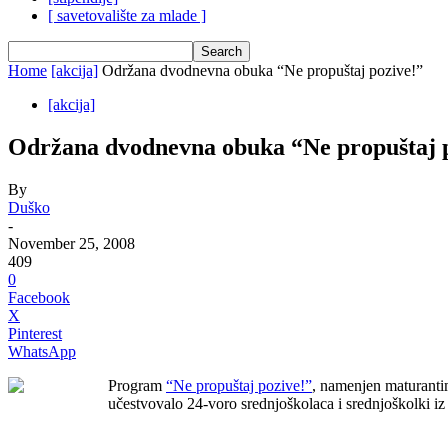
[ savetovalište za mlade ]
Home
[akcija]
Održana dvodnevna obuka “Ne propuštaj pozive!”
[akcija]
Održana dvodnevna obuka “Ne propuštaj 
By
Duško
-
November 25, 2008
409
0
Facebook
X
Pinterest
WhatsApp
Program
“Ne propuštaj pozive!”
, namenjen maturantim
učestvovalo 24-voro srednjoškolaca i srednjoškolki iz 