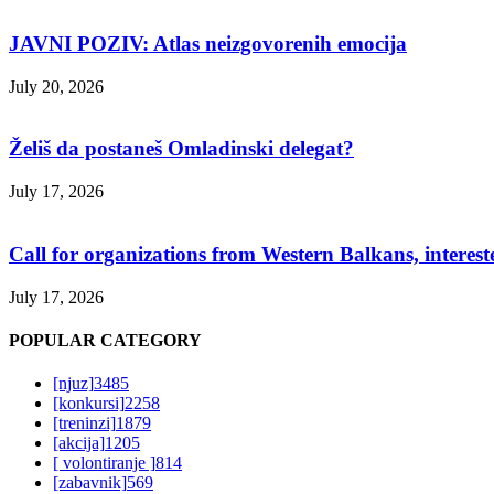
JAVNI POZIV: Atlas neizgovorenih emocija
July 20, 2026
Želiš da postaneš Omladinski delegat?
July 17, 2026
Call for organizations from Western Balkans, interest
July 17, 2026
POPULAR CATEGORY
[njuz]
3485
[konkursi]
2258
[treninzi]
1879
[akcija]
1205
[ volontiranje ]
814
[zabavnik]
569