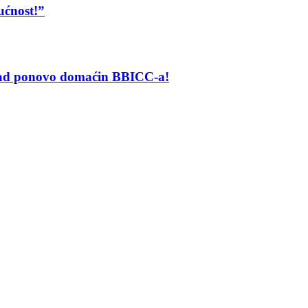
ućnost!”
grad ponovo domaćin BBICC-a!