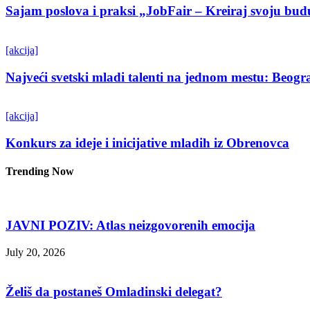
Sajam poslova i praksi „JobFair – Kreiraj svoju bud
[akcija]
Najveći svetski mladi talenti na jednom mestu: Beo
[akcija]
Konkurs za ideje i inicijative mladih iz Obrenovca
Trending Now
JAVNI POZIV: Atlas neizgovorenih emocija
July 20, 2026
Želiš da postaneš Omladinski delegat?