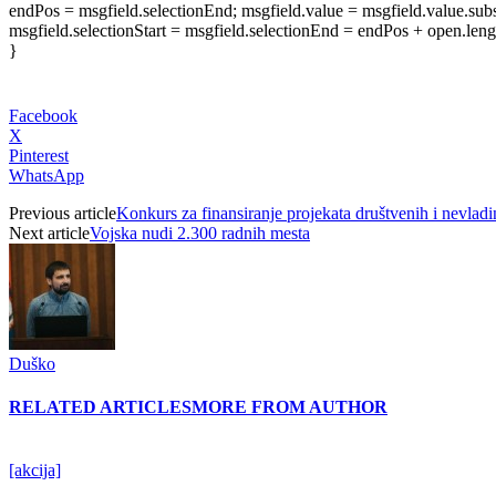
endPos = msgfield.selectionEnd; msgfield.value = msgfield.value.subst
msgfield.selectionStart = msgfield.selectionEnd = endPos + open.length
}
Facebook
X
Pinterest
WhatsApp
Previous article
Konkurs za finansiranje projekata društvenih i nevladi
Next article
Vojska nudi 2.300 radnih mesta
Duško
RELATED ARTICLES
MORE FROM AUTHOR
[akcija]