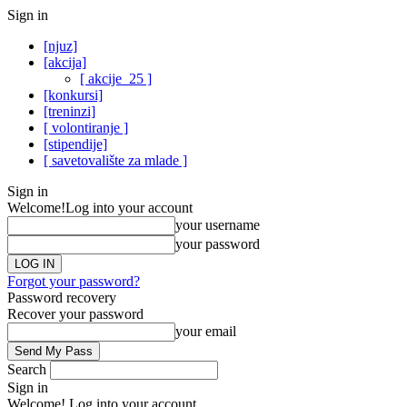
Sign in
[njuz]
[akcija]
[ akcije_25 ]
[konkursi]
[treninzi]
[ volontiranje ]
[stipendije]
[ savetovalište za mlade ]
Sign in
Welcome!
Log into your account
your username
your password
Forgot your password?
Password recovery
Recover your password
your email
Search
Sign in
Welcome! Log into your account