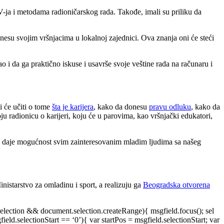
-ja i metodama radioničarskog rada. Takođe, imali su priliku da
enesu svojim vršnjacima u lokalnoj zajednici. Ova znanja oni će steći
ao i da ga praktično iskuse i usavrše svoje veštine rada na računaru i
i će učiti o tome
šta je karijera
, kako da donesu
pravu odluku
, kako da
u radionicu o karijeri, koju će u parovima, kao vršnjački edukatori,
daje mogućnost svim zainteresovanim mladim ljudima sa našeg
istarstvo za omladinu i sport, a realizuju ga
Beogradska otvorena
selection && document.selection.createRange){ msgfield.focus(); sel
field.selectionStart == ‘0’){ var startPos = msgfield.selectionStart; var