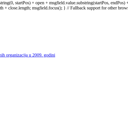
ring(0, startPos) + open + msgfield.value.substring(startPos, endPos) +
 + close.length; msgfield.focus(); } // Fallback support for other brows
nih organizacija u 2009. godini