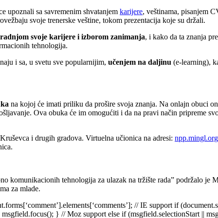
nice upoznali sa savremenim shvatanjem
karijere
, veštinama, pisanjem CV
rovežbaju svoje trenerske veštine, tokom prezentacija koje su držali.
gradnjom svoje karijere i izborom zanimanja
, i kako da ta znanja pr
rmacionih tehnologija.
naju i sa, u svetu sve popularnijim,
učenjem na daljinu
(e-learning), k
uka
na kojoj će imati priliku da prošire svoja znanja. Na onlajn obuci on
ošljavanje. Ova obuka će im omogućiti i da na pravi način pripreme svoj
Kruševca i drugih gradova. Virtuelna učionica na adresi:
npp.mingl.org
nica.
komunikacionih tehnologija za ulazak na tržište rada” podržalo je Min
jama za mlade.
nt.forms[‘comment’].elements[‘comments’]; // IE support if (document.
msgfield.focus(); } // Moz support else if (msgfield.selectionStart || msg