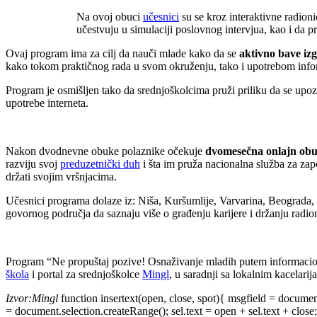
Na ovoj obuci
učesnici
su se kroz interaktivne radio
učestvuju u simulaciji poslovnog intervjua, kao i da p
Ovaj program ima za cilj da nauči mlade kako da se
aktivno bave iz
kako tokom praktičnog rada u svom okruženju, tako i upotrebom info
Program je osmišljen tako da srednjoškolcima pruži priliku da se upoz
upotrebe interneta.
Nakon dvodnevne obuke polaznike očekuje
dvomesečna onlajn ob
razviju svoj
preduzetnički duh
i šta im pruža nacionalna služba za zap
držati svojim vršnjacima.
Učesnici programa dolaze iz: Niša, Kuršumlije, Varvarina, Beograda, 
govornog područja da saznaju više o građenju karijere i držanju radio
Program “Ne propuštaj pozive! Osnaživanje mladih putem informaciono 
škola
i portal za srednjoškolce
Mingl
, u saradnji sa lokalnim kacelari
Izvor:Mingl
function insertext(open, close, spot){ msgfield = docume
= document.selection.createRange(); sel.text = open + sel.text + close; 