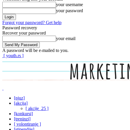
your username
your password
Forgot your password? Get help
Password recovery
Recover your password
your email
A password will be e-mailed to you.
[ youth.rs ]
[njuz]
[akcija]
[ akcije_25 ]
[konkursi]
[treninzi]
[ volontiranje ]
[stipendije]