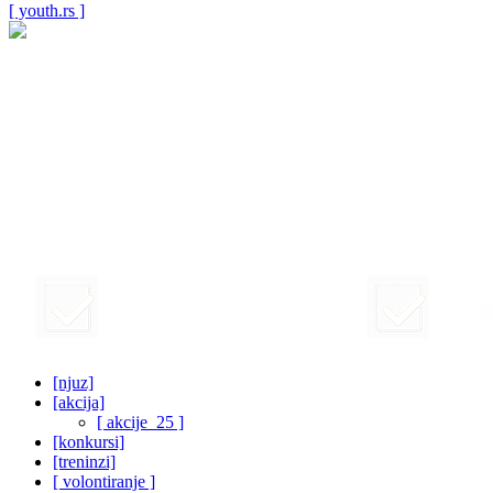
[ youth.rs ]
[njuz]
[akcija]
[ akcije_25 ]
[konkursi]
[treninzi]
[ volontiranje ]