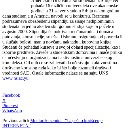
Američkim Državama 36 studenata iz Srbije već
pohađa 16 različitih univerziteta ove akademske
godine, a 21 se već vratio u Srbiju nakon godinu
dana studiranja u Americi, navodi se u konkursu. Razmena
podrazumeva obezbeđenu stipendiju za slanje nediplomiranih
studenata na jednu akademsku godinu studija koje bi počele u
avgustu 2009.
Stipendija će pokrivati međunarodna i domaća
putovanja, konsultacije, smeštaj i ishranu, osiguranje od povreda ili
u slučaju bolesti, manju novčanu naknadu i kupovinu knjiga.
Studenti će pohađati kurseve u svojoj oblasti specijalizacije, kao i
izborne predmete. Živeće u studentskim domovima i imaće priliku
da učestvuju u organizacijama i aktivnostima univerzitetskog
kompleksa. Od njih će se zahtevati da učestvuju u aktivnostima
društveno korisnog rada kako bi što bolje razumeli društvo i
vrednosti SAD. Ostale informacije nalaze se na sajtu UNS
www.ns.ac.yu.
Facebook
X
Pinterest
WhatsApp
Previous article
Mentorski seminar “Uspešno korišćenje
INTERNETA”