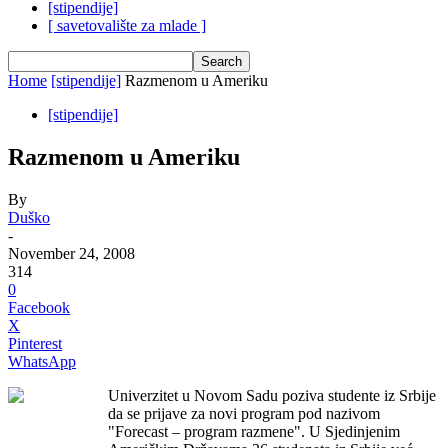
[stipendije]
[ savetovalište za mlade ]
Home
[stipendije]
Razmenom u Ameriku
[stipendije]
Razmenom u Ameriku
By
Duško
-
November 24, 2008
314
0
Facebook
X
Pinterest
WhatsApp
Univerzitet u Novom Sadu poziva studente iz Srbije
da se prijave za novi program pod nazivom
"Forecast – program razmene". U Sjedinjenim