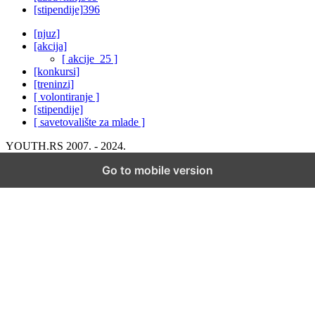
[stipendije]
396
[njuz]
[akcija]
[ akcije_25 ]
[konkursi]
[treninzi]
[ volontiranje ]
[stipendije]
[ savetovalište za mlade ]
YOUTH.RS 2007. - 2024.
Go to mobile version