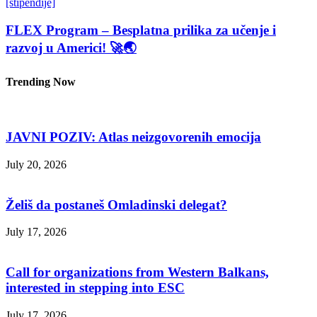
[stipendije]
FLEX Program – Besplatna prilika za učenje i
razvoj u Americi! 🚀🌏
Trending Now
JAVNI POZIV: Atlas neizgovorenih emocija
July 20, 2026
Želiš da postaneš Omladinski delegat?
July 17, 2026
Call for organizations from Western Balkans,
interested in stepping into ESC
July 17, 2026