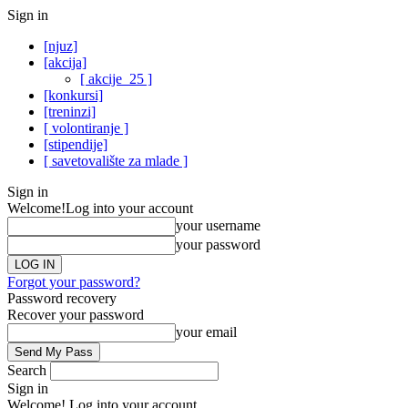
Sign in
[njuz]
[akcija]
[ akcije_25 ]
[konkursi]
[treninzi]
[ volontiranje ]
[stipendije]
[ savetovalište za mlade ]
Sign in
Welcome!
Log into your account
your username
your password
Forgot your password?
Password recovery
Recover your password
your email
Search
Sign in
Welcome! Log into your account