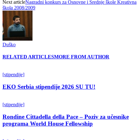
Next article
Nagradni konkurs za Osnovne i Srednje škole Kreativna
škola 2008/2009
Duško
RELATED ARTICLES
MORE FROM AUTHOR
[stipendije]
EKO Serbia stipendije 2026 SU TU!
[stipendije]
Rondine Cittadella della Pace – Poziv za učesnike
programa World House Fellowship