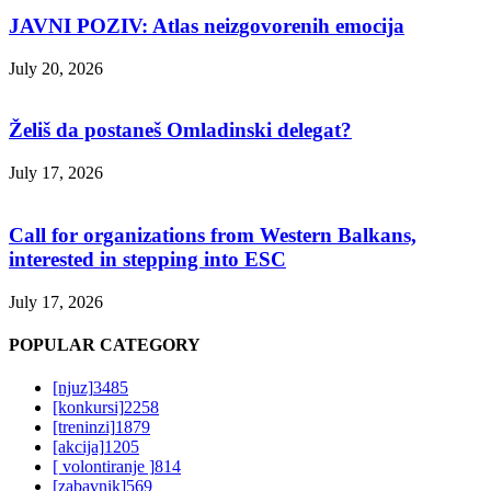
JAVNI POZIV: Atlas neizgovorenih emocija
July 20, 2026
Želiš da postaneš Omladinski delegat?
July 17, 2026
Call for organizations from Western Balkans,
interested in stepping into ESC
July 17, 2026
POPULAR CATEGORY
[njuz]
3485
[konkursi]
2258
[treninzi]
1879
[akcija]
1205
[ volontiranje ]
814
[zabavnik]
569