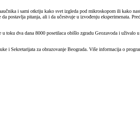
 naučnika i sami otkriju kako svet izgleda pod mikroskopom ili kako na
a postavlja pitanja, ali i da učestvuje u izvođenju eksperimenata. Pred
je u toku dva dana 8000 posetilaca obišlo zgradu Geozavoda i uživalo 
ke i Sekretarijata za obrazovanje Beograda. Više informacija o program