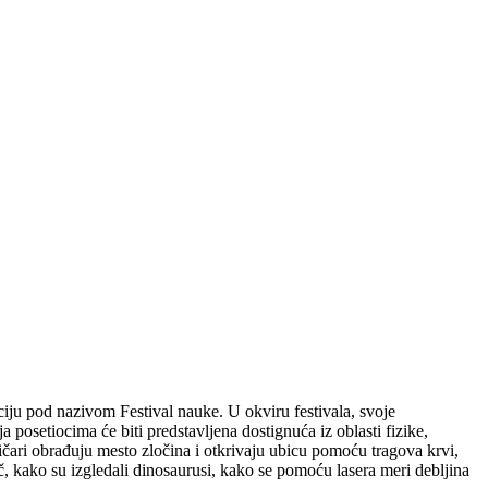
u pod nazivom Festival nauke. U okviru festivala, svoje
posetiocima će biti predstavljena dostignuća iz oblasti fizike,
ičari obrađuju mesto zločina i otkrivaju ubicu pomoću tragova krvi,
č, kako su izgledali dinosaurusi, kako se pomoću lasera meri debljina