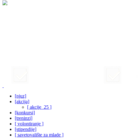
[njuz]
[akcija]
[ akcije_25 ]
[konkursi]
[treninzi]
[ volontiranje ]
[stipendije]
[ savetovalište za mlade ]