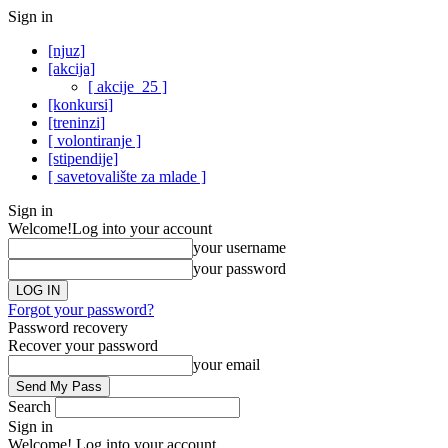
Sign in
[njuz]
[akcija]
[ akcije_25 ]
[konkursi]
[treninzi]
[ volontiranje ]
[stipendije]
[ savetovalište za mlade ]
Sign in
Welcome!
Log into your account
your username
your password
Forgot your password?
Password recovery
Recover your password
your email
Search
Sign in
Welcome! Log into your account