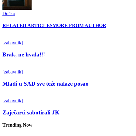
Duško
RELATED ARTICLES
MORE FROM AUTHOR
[zabavnik]
Brak, ne hvala!!!
[zabavnik]
Mladi u SAD sve teže nalaze posao
[zabavnik]
Zaječarci sabotirali JK
Trending Now