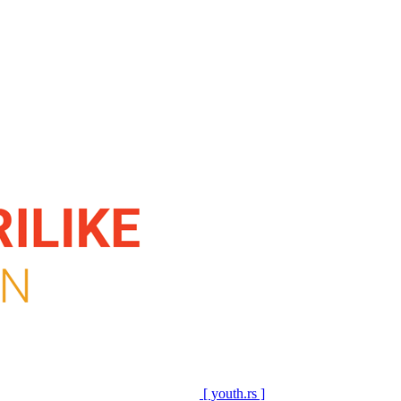
[ youth.rs ]