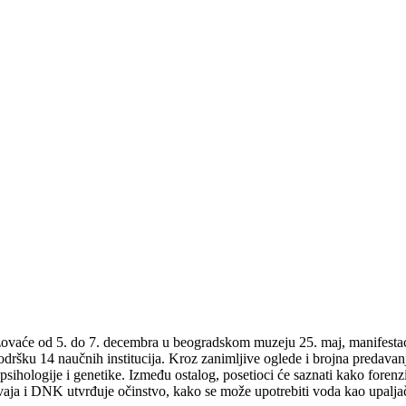
aće od 5. do 7. decembra u beogradskom muzeju 25. maj, manifestacij
ršku 14 naučnih institucija. Kroz zanimljive oglede i brojna predavanja 
psihologije i genetike.
Između ostalog, posetioci će saznati kako forenz
zdvaja i DNK utvrđuje očinstvo, kako se može upotrebiti voda kao upalja