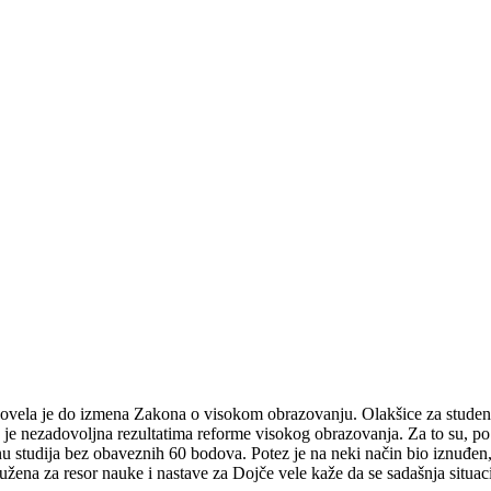
 dovela je do izmena Zakona o visokom obrazovanju. Olakšice za studen
je nezadovoljna rezultatima reforme visokog obrazovanja. Za to su, po 
studija bez obaveznih 60 bodova. Potez je na neki način bio iznuđen, j
dužena za resor nauke i nastave za Dojče vele kaže da se sadašnja situa