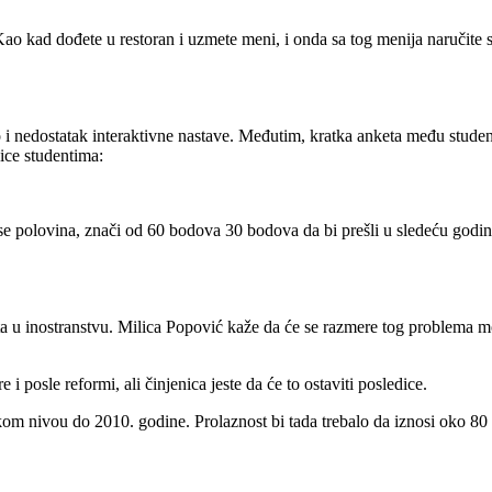
ao kad dođete u restoran i uzmete meni, i onda sa tog menija naručite 
i nedostatak interaktivne nastave. Međutim, kratka anketa među student
ice studentima:
ži se polovina, znači od 60 bodova 30 bodova da bi prešli u sledeću god
ta u inostranstvu. Milica Popović kaže da će se razmere tog problema mo
i posle reformi, ali činjenica jeste da će to ostaviti posledice.
skom nivou do 2010. godine. Prolaznost bi tada trebalo da iznosi oko 80