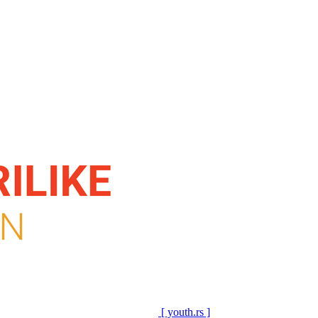
[ youth.rs ]