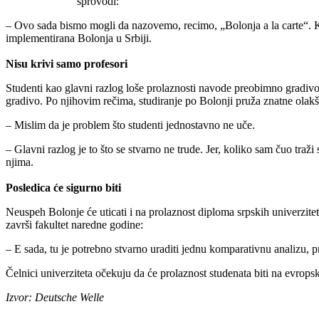
sprovodi:
– Ovo sada bismo mogli da nazovemo, recimo, „Bolonja a la carte“. K
implementirana Bolonja u Srbiji.
Nisu krivi samo profesori
Studenti kao glavni razlog loše prolaznosti navode preobimno gradivo 
gradivo. Po njihovim rečima, studiranje po Bolonji pruža znatne olakš
– Mislim da je problem što studenti jednostavno ne uče.
– Glavni razlog je to što se stvarno ne trude. Jer, koliko sam čuo tra
njima.
Posledica će sigurno biti
Neuspeh Bolonje će uticati i na prolaznost diploma srpskih univerzite
završi fakultet naredne godine:
– E sada, tu je potrebno stvarno uraditi jednu komparativnu analizu, pre 
Čelnici univerziteta očekuju da će prolaznost studenata biti na evrop
Izvor: Deutsche Welle