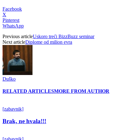
Facebook
X
Pinterest
WhatsApp
Previous article
Uskoro treći BizzBuzz seminar
Next article
Diplome od milion evra
Duško
RELATED ARTICLES
MORE FROM AUTHOR
[zabavnik]
Brak, ne hvala!!!
[zabavnik]