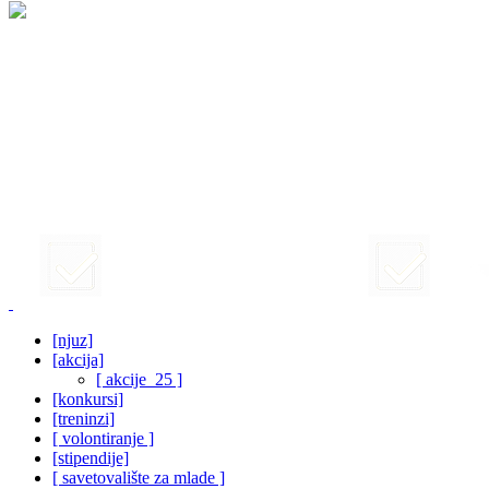
[njuz]
[akcija]
[ akcije_25 ]
[konkursi]
[treninzi]
[ volontiranje ]
[stipendije]
[ savetovalište za mlade ]