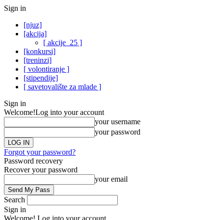
Sign in
[njuz]
[akcija]
[ akcije_25 ]
[konkursi]
[treninzi]
[ volontiranje ]
[stipendije]
[ savetovalište za mlade ]
Sign in
Welcome!
Log into your account
your username
your password
Forgot your password?
Password recovery
Recover your password
your email
Search
Sign in
Welcome! Log into your account