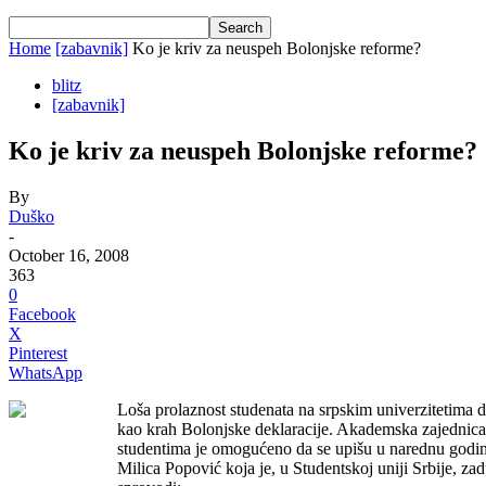
Home
[zabavnik]
Ko je kriv za neuspeh Bolonjske reforme?
blitz
[zabavnik]
Ko je kriv za neuspeh Bolonjske reforme?
By
Duško
-
October 16, 2008
363
0
Facebook
X
Pinterest
WhatsApp
Loša prolaznost studenata na srpskim univerzitetima
kao krah Bolonjske deklaracije. Akademska zajednica 
studentima je omogućeno da se upišu u narednu godinu 
Milica Popović koja je, u Studentskoj uniji Srbije, za