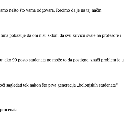
samo nešto što vama odgovara. Recimo da je na taj način
ima pokazuje da oni nisu skloni da svu krivicu svale na profesore i
inu; ako 90 posto studenata ne može to da postigne, znači problem je u
ći sagledati tek nakon što prva generacija „bolonjskih studenata“
 procenata.