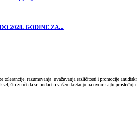
O 2028. GODINE ZA...
cipe tolerancije, razumevanja, uvažavanja različitosti i promocije antid
ksel, što znači da se podaci o vašem kretanju na ovom sajtu prosleđuju