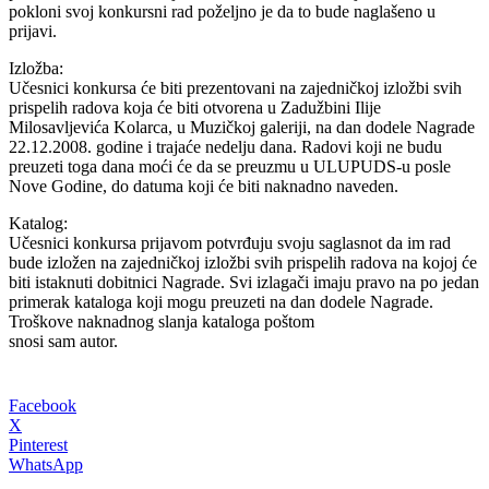
pokloni svoj konkursni rad poželjno je da to bude naglašeno u
prijavi.
Izložba:
Učesnici konkursa će biti prezentovani na zajedničkoj izložbi svih
prispelih radova koja će biti otvorena u Zadužbini Ilije
Milosavljevića Kolarca, u Muzičkoj galeriji, na dan dodele Nagrade
22.12.2008. godine i trajaće nedelju dana. Radovi koji ne budu
preuzeti toga dana moći će da se preuzmu u ULUPUDS-u posle
Nove Godine, do datuma koji će biti naknadno naveden.
Katalog:
Učesnici konkursa prijavom potvrđuju svoju saglasnot da im rad
bude izložen na zajedničkoj izložbi svih prispelih radova na kojoj će
biti istaknuti dobitnici Nagrade. Svi izlagači imaju pravo na po jedan
primerak kataloga koji mogu preuzeti na dan dodele Nagrade.
Troškove naknadnog slanja kataloga poštom
snosi sam autor.
Facebook
X
Pinterest
WhatsApp