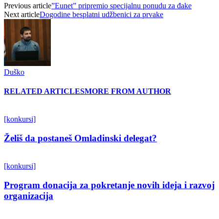
Previous article
”Eunet” pripremio specijalnu ponudu za đake
Next article
Dogodine besplatni udžbenici za prvake
Duško
RELATED ARTICLES
MORE FROM AUTHOR
[konkursi]
Želiš da postaneš Omladinski delegat?
[konkursi]
Program donacija za pokretanje novih ideja i razvoj
organizacija