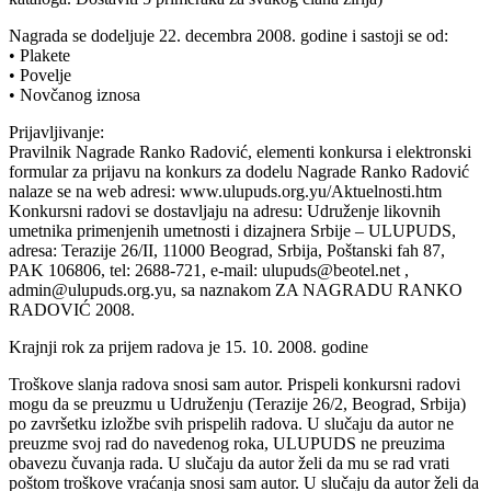
Nagrada se dodeljuje 22. decembra 2008. godine i sastoji se od:
• Plakete
• Povelje
• Novčanog iznosa
Prijavljivanje:
Pravilnik Nagrade Ranko Radović, elementi konkursa i elektronski
formular za prijavu na konkurs za dodelu Nagrade Ranko Radović
nalaze se na web adresi: www.ulupuds.org.yu/Aktuelnosti.htm
Konkursni radovi se dostavljaju na adresu: Udruženje likovnih
umetnika primenjenih umetnosti i dizajnera Srbije – ULUPUDS,
adresa: Terazije 26/II, 11000 Beograd, Srbija, Poštanski fah 87,
PAK 106806, tel: 2688-721, e-mail: ulupuds@beotel.net ,
admin@ulupuds.org.yu, sa naznakom ZA NAGRADU RANKO
RADOVIĆ 2008.
Krajnji rok za prijem radova je 15. 10. 2008. godine
Troškove slanja radova snosi sam autor. Prispeli konkursni radovi
mogu da se preuzmu u Udruženju (Terazije 26/2, Beograd, Srbija)
po završetku izložbe svih prispelih radova. U slučaju da autor ne
preuzme svoj rad do navedenog roka, ULUPUDS ne preuzima
obavezu čuvanja rada. U slučaju da autor želi da mu se rad vrati
poštom troškove vraćanja snosi sam autor. U slučaju da autor želi da