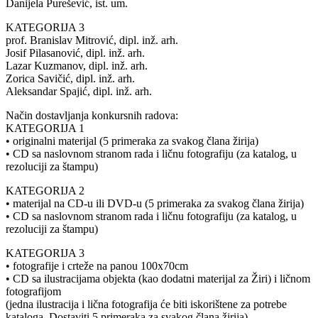
Danijela Purešević, ist. um.
KATEGORIJA 3
prof. Branislav Mitrović, dipl. inž. arh.
Josif Pilasanović, dipl. inž. arh.
Lazar Kuzmanov, dipl. inž. arh.
Zorica Savičić, dipl. inž. arh.
Aleksandar Spajić, dipl. inž. arh.
Način dostavljanja konkursnih radova:
KATEGORIJA 1
• originalni materijal (5 primeraka za svakog člana žirija)
• CD sa naslovnom stranom rada i ličnu fotografiju (za katalog, u
rezoluciji za štampu)
KATEGORIJA 2
• materijal na CD-u ili DVD-u (5 primeraka za svakog člana žirija)
• CD sa naslovnom stranom rada i ličnu fotografiju (za katalog, u
rezoluciji za štampu)
KATEGORIJA 3
• fotografije i crteže na panou 100x70cm
• CD sa ilustracijama objekta (kao dodatni materijal za Žiri) i ličnom
fotografijom
(jedna ilustracija i lična fotografija će biti iskorištene za potrebe
kataloga. Dostaviti 5 primeraka za svakog člana žirija)