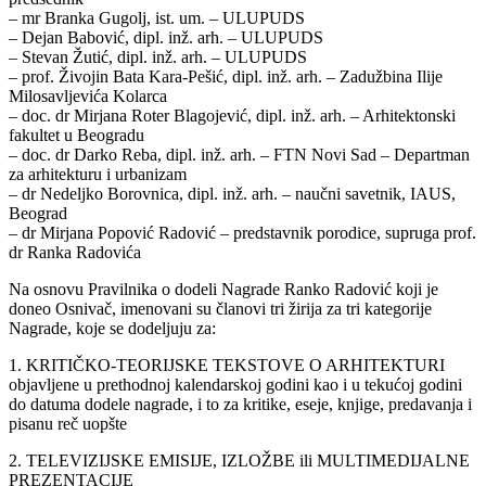
– mr Branka Gugolj, ist. um. – ULUPUDS
– Dejan Babović, dipl. inž. arh. – ULUPUDS
– Stevan Žutić, dipl. inž. arh. – ULUPUDS
– prof. Živojin Bata Kara-Pešić, dipl. inž. arh. – Zadužbina Ilije
Milosavljevića Kolarca
– doc. dr Mirjana Roter Blagojević, dipl. inž. arh. – Arhitektonski
fakultet u Beogradu
– doc. dr Darko Reba, dipl. inž. arh. – FTN Novi Sad – Departman
za arhitekturu i urbanizam
– dr Nedeljko Borovnica, dipl. inž. arh. – naučni savetnik, IAUS,
Beograd
– dr Mirjana Popović Radović – predstavnik porodice, supruga prof.
dr Ranka Radovića
Na osnovu Pravilnika o dodeli Nagrade Ranko Radović koji je
doneo Osnivač, imenovani su članovi tri žirija za tri kategorije
Nagrade, koje se dodeljuju za:
1. KRITIČKO-TEORIJSKE TEKSTOVE O ARHITEKTURI
objavljene u prethodnoj kalendarskoj godini kao i u tekućoj godini
do datuma dodele nagrade, i to za kritike, eseje, knjige, predavanja i
pisanu reč uopšte
2. TELEVIZIJSKE EMISIJE, IZLOŽBE ili MULTIMEDIJALNE
PREZENTACIJE