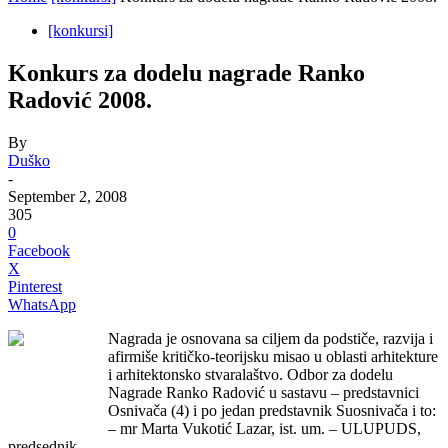
[konkursi]
Konkurs za dodelu nagrade Ranko
Radović 2008.
By
Duško
-
September 2, 2008
305
0
Facebook
X
Pinterest
WhatsApp
Nagrada je osnovana sa ciljem da podstiče, razvija i
afirmiše kritičko-teorijsku misao u oblasti arhitekture
i arhitektonsko stvaralaštvo. Odbor za dodelu
Nagrade Ranko Radović u sastavu – predstavnici
Osnivača (4) i po jedan predstavnik Suosnivača i to:
– mr Marta Vukotić Lazar, ist. um. – ULUPUDS,
predsednik