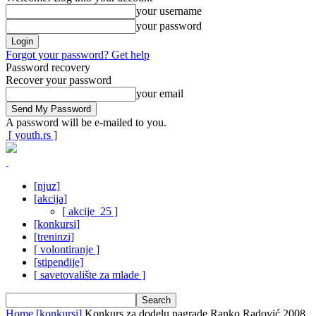
your username
your password
Forgot your password? Get help
Password recovery
Recover your password
your email
A password will be e-mailed to you.
[ youth.rs ]
[njuz]
[akcija]
[ akcije_25 ]
[konkursi]
[treninzi]
[ volontiranje ]
[stipendije]
[ savetovalište za mlade ]
Home
[konkursi]
Konkurs za dodelu nagrade Ranko Radović 2008.