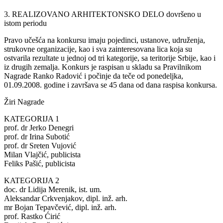
3. REALIZOVANO ARHITEKTONSKO DELO dovršeno u
istom periodu
Pravo učešća na konkursu imaju pojedinci, ustanove, udruženja,
strukovne organizacije, kao i sva zainteresovana lica koja su
ostvarila rezultate u jednoj od tri kategorije, sa teritorije Srbije, kao i
iz drugih zemalja. Konkurs je raspisan u skladu sa Pravilnikom
Nagrade Ranko Radović i počinje da teče od ponedeljka,
01.09.2008. godine i završava se 45 dana od dana raspisa konkursa.
Žiri Nagrade
KATEGORIJA 1
prof. dr Jerko Denegri
prof. dr Irina Subotić
prof. dr Sreten Vujović
Milan Vlajčić, publicista
Feliks Pašić, publicista
KATEGORIJA 2
doc. dr Lidija Merenik, ist. um.
Aleksandar Crkvenjakov, dipl. inž. arh.
mr Bojan Tepavčević, dipl. inž. arh.
prof. Rastko Ćirić