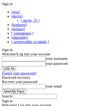
Sign in
[njuz]
[akcija]
[ akcije_25 ]
[konkursi]
[treninzi]
[ volontiranje ]
[stipendije]
[ savetovalište za mlade ]
Sign in
Welcome!
Log into your account
your username
your password
Forgot your password?
Password recovery
Recover your password
your email
Search
Sign in
Welcome! Log into your account