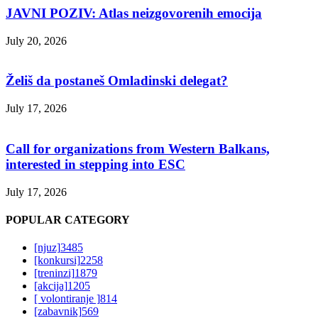
JAVNI POZIV: Atlas neizgovorenih emocija
July 20, 2026
Želiš da postaneš Omladinski delegat?
July 17, 2026
Call for organizations from Western Balkans,
interested in stepping into ESC
July 17, 2026
POPULAR CATEGORY
[njuz]
3485
[konkursi]
2258
[treninzi]
1879
[akcija]
1205
[ volontiranje ]
814
[zabavnik]
569