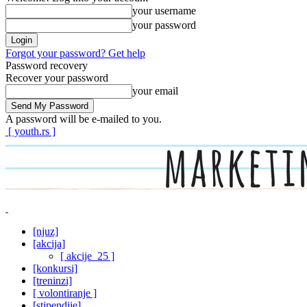
your username
your password
Forgot your password? Get help
Password recovery
Recover your password
your email
A password will be e-mailed to you.
[ youth.rs ]
[njuz]
[akcija]
[ akcije_25 ]
[konkursi]
[treninzi]
[ volontiranje ]
[stipendije]