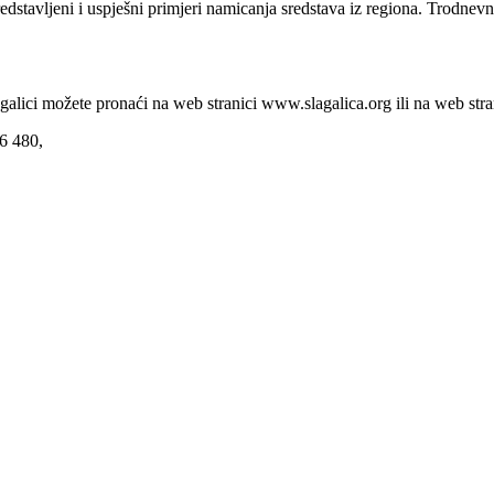
dstavljeni i uspješni primjeri namicanja sredstava iz regiona. Trodnevn
lagalici možete pronaći na web stranici www.slagalica.org ili na web 
66 480,