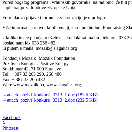
Pored bogatog programa i vrhunskih govornika, na radionici će biti pre
i apliciranju za fondove Evropske Unije.
Formular za prijave i formular za kotizaciju je u prilogu.
Više informacija o ovoj konferenciji, kao i prethodnoj Fundraising S
Ukoliko imate pitanja, možete nas kontaktirati na broj telefona 033 2
poslati nam fax 033 266 482
ili putem e-maila: mozaik@slagalica.org
Fondacija Mozaik- Mozaik Foundation
Pozitivna Energija- Positive Energy
Soukbunar 42, 71 000 Sarajevo
Tel: + 387 33 265 290, 266 480
Fax: + 387 33 266 482
Web: www.mozaik.ba, www.slagalica.org
–
attach_pozivi_konkursi_3313_1.doc (183.5 KB)
– attach_pozivi_konkursi_3313_2.doc (232.5 KB)
Facebook
X
Pinterest