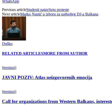
WhatsApp
Previous article
Studenti najavljuju proteste
Next article
Marko Nastić u izboru za najboljeg DJ-a Balkana
Duško
RELATED ARTICLES
MORE FROM AUTHOR
[treninzi]
JAVNI POZIV: Atlas neizgovorenih emocija
[treninzi]
Call for organizations from Western Balkans, interest