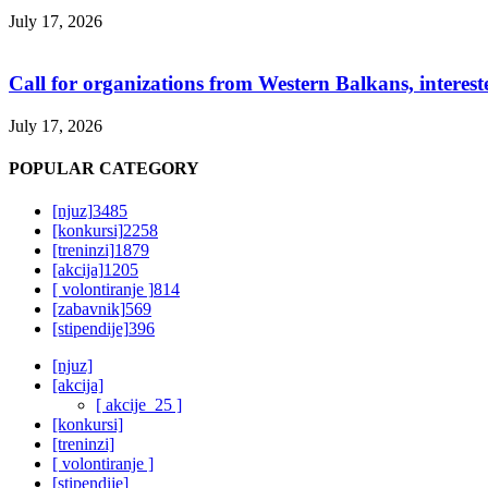
July 17, 2026
Call for organizations from Western Balkans, interest
July 17, 2026
POPULAR CATEGORY
[njuz]
3485
[konkursi]
2258
[treninzi]
1879
[akcija]
1205
[ volontiranje ]
814
[zabavnik]
569
[stipendije]
396
[njuz]
[akcija]
[ akcije_25 ]
[konkursi]
[treninzi]
[ volontiranje ]
[stipendije]