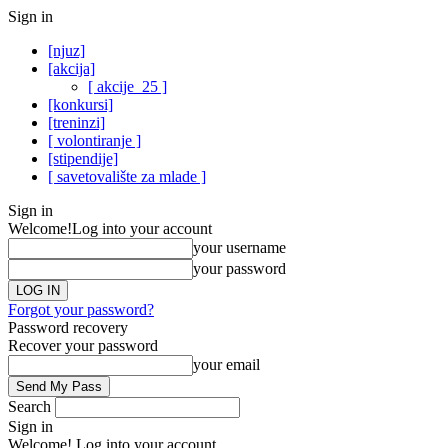
Sign in
[njuz]
[akcija]
[ akcije_25 ]
[konkursi]
[treninzi]
[ volontiranje ]
[stipendije]
[ savetovalište za mlade ]
Sign in
Welcome!
Log into your account
your username
your password
Forgot your password?
Password recovery
Recover your password
your email
Search
Sign in
Welcome! Log into your account