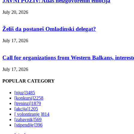
JAVNI POZIV: Atlas neizgovorenih emocija
July 20, 2026
Želiš da postaneš Omladinski delegat?
July 17, 2026
Call for organizations from Western Balkans, interest
July 17, 2026
POPULAR CATEGORY
[njuz]
3485
[konkursi]
2258
[treninzi]
1879
[akcija]
1205
[ volontiranje ]
814
[zabavnik]
569
[stipendije]
396