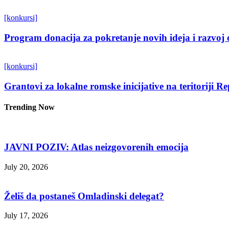
[konkursi]
Program donacija za pokretanje novih ideja i razvoj 
[konkursi]
Grantovi za lokalne romske inicijative na teritoriji R
Trending Now
JAVNI POZIV: Atlas neizgovorenih emocija
July 20, 2026
Želiš da postaneš Omladinski delegat?
July 17, 2026