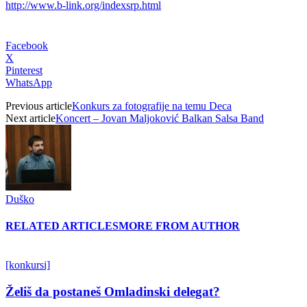
http://www.b-link.org/indexsrp.html
Facebook
X
Pinterest
WhatsApp
Previous article
Konkurs za fotografije na temu Deca
Next article
Koncert – Jovan Maljoković Balkan Salsa Band
Duško
RELATED ARTICLES
MORE FROM AUTHOR
[konkursi]
Želiš da postaneš Omladinski delegat?