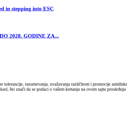
ed in stepping into ESC
O 2028. GODINE ZA...
cipe tolerancije, razumevanja, uvažavanja različitosti i promocije antid
ksel, što znači da se podaci o vašem kretanju na ovom sajtu prosleđuju