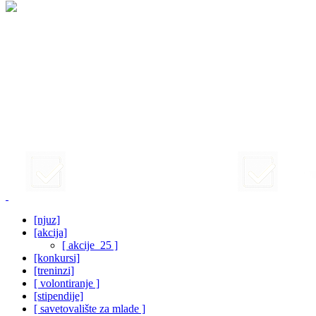
[njuz]
[akcija]
[ akcije_25 ]
[konkursi]
[treninzi]
[ volontiranje ]
[stipendije]
[ savetovalište za mlade ]