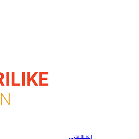
[ youth.rs ]