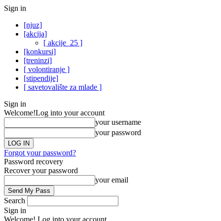
Sign in
[njuz]
[akcija]
[ akcije_25 ]
[konkursi]
[treninzi]
[ volontiranje ]
[stipendije]
[ savetovalište za mlade ]
Sign in
Welcome!
Log into your account
your username
your password
Forgot your password?
Password recovery
Recover your password
your email
Search
Sign in
Welcome! Log into your account