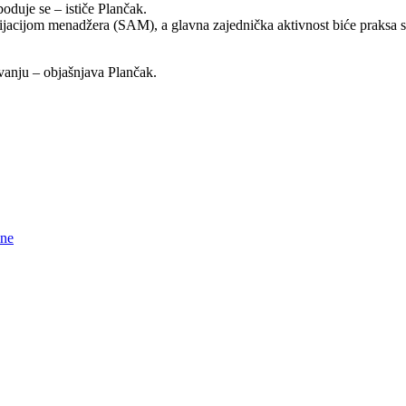
oduje se – ističe Plančak.
cijom menadžera (SAM), a glavna zajednička aktivnost biće praksa stu
vanju – objašnjava Plančak.
ine