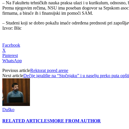
– Na Fakultetu tehničkih nauka praksa ulazi i u kurikulum, odnosno, b
Prema njegovim rečima, NSU ima poseban dogovor sa Srpskom asocija
firmama, a biraće ih i finansijski im pomoći SAM.
– Studeni koji se dobro pokažu imaće određena prednosti pri zapošlja
Izvor: Blic
Facebook
X
Pinterest
WhatsApp
Previous article
Rektorat pored arene
Next article
Dečije igralište na “Stočnjaku” i u naselju preko puta opšt
Duško
RELATED ARTICLES
MORE FROM AUTHOR