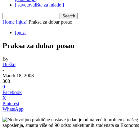
[ savetovalište za mlade ]
Home
[njuz]
Praksa za dobar posao
[njuz]
Praksa za dobar posao
By
Duško
-
March 18, 2008
368
0
Facebook
X
Pinterest
WhatsApp
Nedovoljno praktične nastave jedan je od najvećih problema našeg
zaposlenja, smatra više od 90 odsto anketiranih studenata sa Ekonom