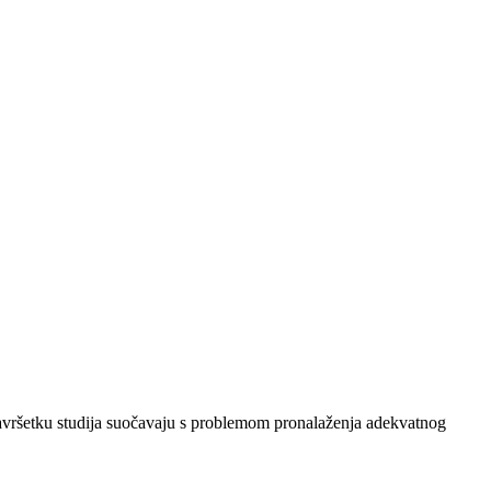
završetku studija suočavaju s problemom pronalaženja adekvatnog