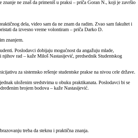
 znanje ne znaš da primeniš u praksi – priča Goran N., koji je završio
 praktičnog dela, video sam da ne znam da radim. Zvao sam fakultet i
ristati da izvesno vreme volontiram – priča Darko D.
kim znanjem.
studenti. Poslodavci dobijaju mogućnost da angažuju mlade,
li njihov rad – kaže Miloš Nastasijević, predsednik Studentskog
cijativu za sistemsko rešenje studentske prakse na nivou cele države.
 jednak uloženim sredstvima u obuku praktikanata. Poslodavci bi se
a određenim brojem bodova – kaže Nastasijević.
brazovanju treba da steknu i praktična znanja.