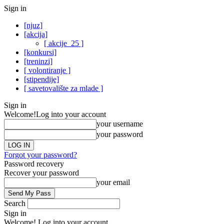
Sign in
[njuz]
[akcija]
[ akcije_25 ]
[konkursi]
[treninzi]
[ volontiranje ]
[stipendije]
[ savetovalište za mlade ]
Sign in
Welcome!
Log into your account
your username
your password
Forgot your password?
Password recovery
Recover your password
your email
Search
Sign in
Welcome! Log into your account