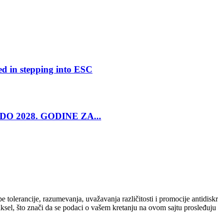
ed in stepping into ESC
O 2028. GODINE ZA...
cipe tolerancije, razumevanja, uvažavanja različitosti i promocije antid
ksel, što znači da se podaci o vašem kretanju na ovom sajtu prosleđuju