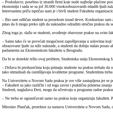
– Poslodavce, posebno iz stranih firmi koje nude najbolje plaćene pos
ekonomiju i sada se sa još 30.000 visokoobrazovanih mladih ljudi nala
Interesantnu priču ispričao nam je i bivši student Fakulteta organiza
– Bio sam odličan student sa prosekom iznad devet. Konkurisao sam za
pitao da li mogu preko njih da naknadno odradim stručnu praksu da s
Zbog toga je, slažu se studenti, uvođenje obavezne prakse na svim fak
– Samo tako će se povećati mogućnost zapošljavanja u uslovima koji v
obrazovane ljude za niže naknade, a studenti da dobiju stalan posao a
parlamenta na Ekonomskom fakultetu u Beogradu.
Da bi se donekle rešio ovaj problem, Studentska unija Ekonomskog fak
– Država bi preduzećima koja primaju studente na praksu trebalo da o
tako stimulisali da osmišljavaju kvalitetne programe. Studentima treb
Na Univerzitetu u Novom Sadu praksa je sve više zastupljena jer se p
– Fakulteti su jako različiti i od toga zavisi i praktična primena znanja
Studenti, naglašava Đeri, mogu da učestvuju u programu radne prakse
– Ne treba se ograničavati samo na praksu koju organizuju fakulteti. P
Miroslav Plančak, prorektor za nastavu Univerziteta u Novom Sadu, dod