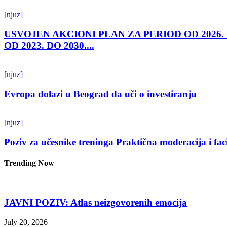
[njuz]
USVOJEN AKCIONI PLAN ZA PERIOD OD 2026.
OD 2023. DO 2030....
[njuz]
Evropa dolazi u Beograd da uči o investiranju
[njuz]
Poziv za učesnike treninga Praktična moderacija i fac
Trending Now
JAVNI POZIV: Atlas neizgovorenih emocija
July 20, 2026