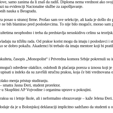
love, samo zanima da li znaš da radiš. Diploma nema vrednost ako svoje
zi na evidenciji Nacionalne službe za zapošljavanje.
cionih nauka u Beogradu.
 posao u stranoj firme. Prošao sam sve selekcije, ali kada je došlo do
e ne bih blamirao pred poslodavcima. To nije bilo moguće, morao sam p
ultetima neophodno i treba da predstavlja neraskidivu celinu sa teorijs
ladaju na tržištu rada. Od prakse korist mogu da imaju i poslodavci i 
ko se dobro pokažu. Akademci bi trebalo da imaju mentore koji bi prati
ulteta, časopis „Monopolist“ i Privredna komora Srbije pokrenuli su ini
mogući određene olakšice, oslobodi ih plaćanja poreza u iznosu koji je
a upisati u indeks da su završili stručnu praksu, koja će biti vrednovan
olako menja pristup studiranju.
 – smatra Jasna Đeri, student prorektor.
 u Skupštini AP Vojvodine i organima uprave u pokrajini.
raksa su i letnje škole, ali i neformalno obrazovanje – kaže Jelena Đeri.
aje da je u Bolonjskoj deklaraciji implicitno sadržano da studenti u o