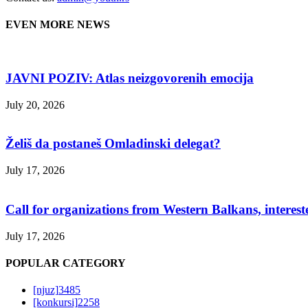
EVEN MORE NEWS
JAVNI POZIV: Atlas neizgovorenih emocija
July 20, 2026
Želiš da postaneš Omladinski delegat?
July 17, 2026
Call for organizations from Western Balkans, interest
July 17, 2026
POPULAR CATEGORY
[njuz]
3485
[konkursi]
2258