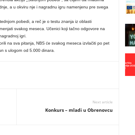
štednje, a u okviru nje i nagradnu igru namenjenu pre svega
tednjom.pobedi, a reč je o testu znanja iz oblasti
j menjati svakog meseca.
Učenici koji tačno odgovore na
agradnoj igri.
rili na sva pitanja, NBS će svakog meseca izvlačiti po pet
čun s ulogom od 5.000 dinara.
Next article
Konkurs – mladi u Obrenovcu