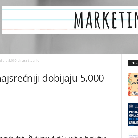
bijaju 5.000 dinara štednje
Tr
ajsrećniji dobijaju 5.000
renula akciju „Štednjom pobedi”, sa ciljem da mladima