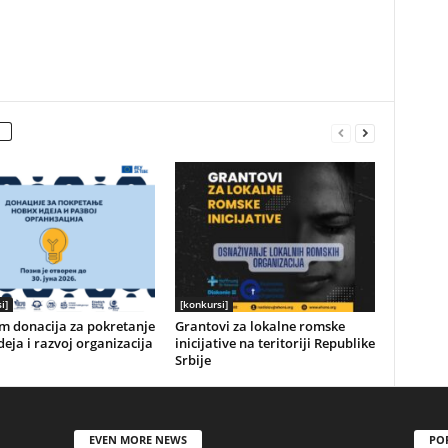
i]
[konkursi]
m donacija za pokretanje
Grantovi za lokalne romske
deja i razvoj organizacija
inicijative na teritoriji Republike
Srbije
EVEN MORE NEWS
PO