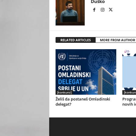
Duško
RELATED ARTICLES
MORE FROM AUTHOR
[konkursi]
[konkurs
Želiš da postaneš Omladinski
Progra
delegat?
novih i