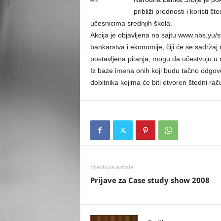
približi prednosti i koristi 
učesnicima srednjih škola.
Akcija je objavljena na sajtu www.nbs.yu/s
bankarstva i ekonomije, čiji će se sadrža
postavljena pitanja, mogu da učestvuju u n
Iz baze imena onih koji budu tačno odgovo
dobitnika kojima će biti otvoren štedni ra
Previous article
Prijave za Case study show 2008