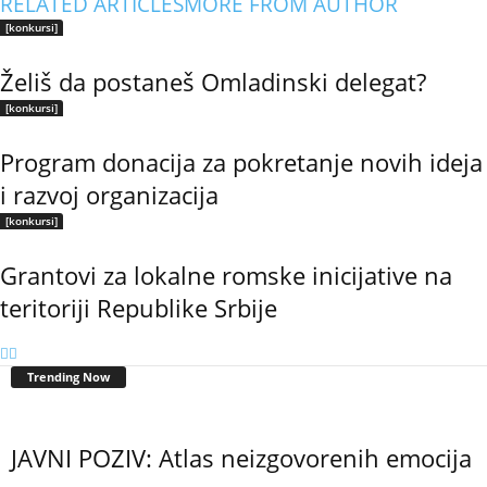
RELATED ARTICLES
MORE FROM AUTHOR
[konkursi]
Želiš da postaneš Omladinski delegat?
[konkursi]
Program donacija za pokretanje novih ideja
i razvoj organizacija
[konkursi]
Grantovi za lokalne romske inicijative na
teritoriji Republike Srbije
Trending Now
JAVNI POZIV: Atlas neizgovorenih emocija