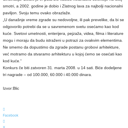
smotri, a 2002. godine je dobio i Zlatnog lava za najbolji nacionalni
paviljon. Svoju temu ovako obrazlaže.
„U današnje vreme zgrade su nedovoljne, ili pak prevelike, da bi se
odgovorilo potrebi da se u savremenom svetu osećamo kao kod
kuće. Svetovi umetnosti, enterijera, pejzaža, videa, filma i literature
mogu i moraju da budu istraženi u potrazi za ovakvim elementima.
Ne smemo da dopustimo da zgrade postanu grobovi arhitekture,
već motramo da stvaramo arhitekturu u kojoj ćemo se osećati kao
kod kuće.“
Konkurs če biti zatvoren 31. marta 2008. u 14 sati. Biće dodeljene
tri nagrade – od 100.000, 60.000 i 40.000 dinara.
Izvor:Blic
Facebook
X