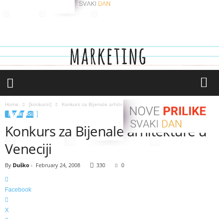
[
y
o
u
t
h
.
r
Home
[konkursi]
Konkurs za Bijenale arhitekture u Veneciji
s
[KONKURSI]
]
Konkurs za Bijenale arhitekture u
Veneciji
By
Duško
-
February 24, 2008
330
0
Facebook
X