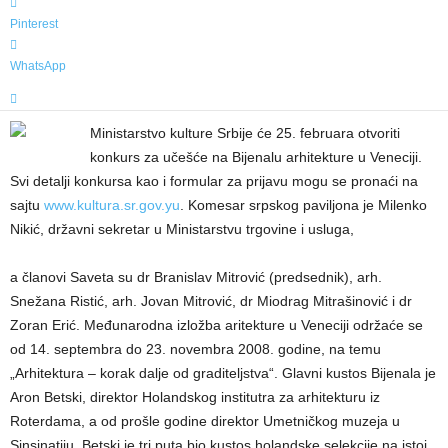
Pinterest
WhatsApp
Ministarstvo kulture Srbije će 25. februara otvoriti
konkurs za učešće na Bijenalu arhitekture u Veneciji.
Svi detalji konkursa kao i formular za prijavu mogu se pronaći na
sajtu
www.kultura.sr.gov.yu
. Komesar srpskog paviljona je Milenko
Nikić, državni sekretar u Ministarstvu trgovine i usluga,
a članovi Saveta su dr Branislav Mitrović (predsednik), arh.
Snežana Ristić, arh. Jovan Mitrović, dr Miodrag Mitrašinović i dr
Zoran Erić. Međunarodna izložba aritekture u Veneciji održaće se
od 14. septembra do 23. novembra 2008. godine, na temu
„Arhitektura – korak dalje od graditeljstva“. Glavni kustos Bijenala je
Aron Betski, direktor Holandskog institutra za arhitekturu iz
Roterdama, a od prošle godine direktor Umetničkog muzeja u
Sinsinatiju. Betski je tri puta bio kustos holandske selekcije na istoj