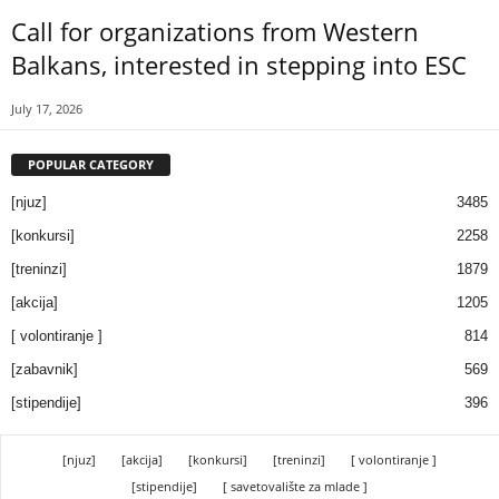
Call for organizations from Western
Balkans, interested in stepping into ESC
July 17, 2026
POPULAR CATEGORY
[njuz]
3485
[konkursi]
2258
[treninzi]
1879
[akcija]
1205
[ volontiranje ]
814
[zabavnik]
569
[stipendije]
396
[njuz]
[akcija]
[konkursi]
[treninzi]
[ volontiranje ]
[stipendije]
[ savetovalište za mlade ]