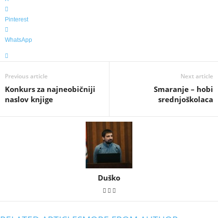
Pinterest
WhatsApp
Previous article
Next article
Konkurs za najneobičniji
Smaranje – hobi
naslov knjige
srednjoškolaca
Duško