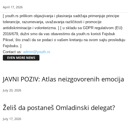
April 17, 2026
[ youth.rs prilikom objavjivanja i plasiranja sadržaja primenjuje principe
tolerancije, razumevanja, uvažavanja različitosti i promocije
antidiskriminacije i volonterizma. ] [ u skladu sa GDPR regulativom (EU)
2016/679, dužni smo da vas obavestimo da youth.rs koristi Fejsbuk
Piksel, što znači da se podaci o vašem kretanju na ovom sajtu prosleđuju
Fejsbuku. ]
Contact us:
admin@youth.rs
EVEN MORE NEWS
JAVNI POZIV: Atlas neizgovorenih emocija
July 20, 2026
Želiš da postaneš Omladinski delegat?
July 17, 2026