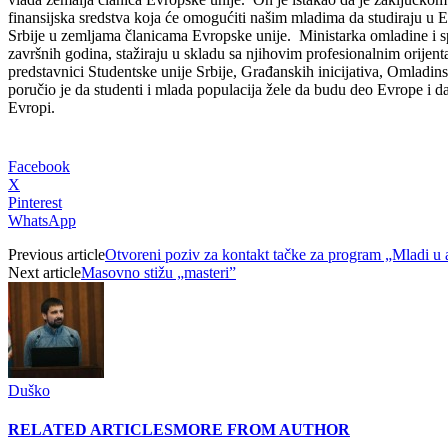
finansijska sredstva koja će omogućiti našim mladima da studiraju u EU
Srbije u zemljama članicama Evropske unije. Ministarka omladine i spo
završnih godina, stažiraju u skladu sa njihovim profesionalnim orije
predstavnici Studentske unije Srbije, Građanskih inicijativa, Omladi
poručio je da studenti i mlada populacija žele da budu deo Evrope i da
Evropi.
Facebook
X
Pinterest
WhatsApp
Previous article
Otvoreni poziv za kontakt tačke za program „Mladi u a
Next article
Masovno stižu „masteri”
Duško
RELATED ARTICLES
MORE FROM AUTHOR