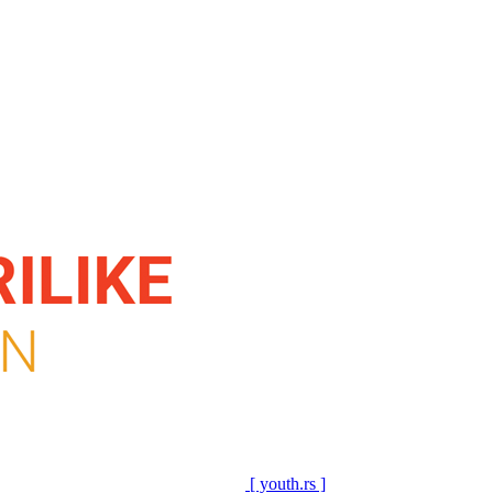
[ youth.rs ]