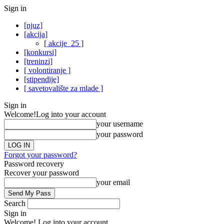
Sign in
[njuz]
[akcija]
[ akcije_25 ]
[konkursi]
[treninzi]
[ volontiranje ]
[stipendije]
[ savetovalište za mlade ]
Sign in
Welcome!
Log into your account
your username
your password
Forgot your password?
Password recovery
Recover your password
your email
Search
Sign in
Welcome! Log into your account