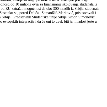
ednosti od 10 miliona evra za finansiranje školovanja studenata iz
, od EU zatražiti mogućnost da oko 300 mladih iz Srbije, studenata
Sastanku su, pored Đelića i Samardžić-Marković, prisustvovali i
ra Srbije. Predstavnik Studentske unije Srbije Simon Simonović
evropskih integracija i da će oni to uvek biti jer mladost jeste u