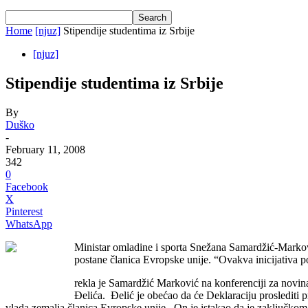
Home
[njuz]
Stipendije studentima iz Srbije
[njuz]
Stipendije studentima iz Srbije
By
Duško
-
February 11, 2008
342
0
Facebook
X
Pinterest
WhatsApp
Ministar omladine i sporta Snežana Samardžić-Marković
postane članica Evropske unije. “Ovakva inicijativa p
rekla je Samardžić Marković na konferenciji za novina
Đelića. Đelić je obećao da će Deklaraciju prosledit
vlada zemalja članica Evropske unije. On je istakao da je zaključkom