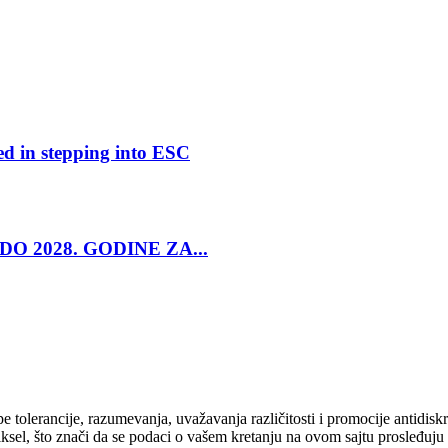
ed in stepping into ESC
O 2028. GODINE ZA...
cipe tolerancije, razumevanja, uvažavanja različitosti i promocije antid
ksel, što znači da se podaci o vašem kretanju na ovom sajtu prosleđuju