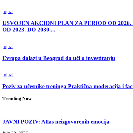
[njuz]
USVOJEN AKCIONI PLAN ZA PERIOD OD 2026.
OD 2023. DO 2030....
[njuz]
Evropa dolazi u Beograd da uči o investiranju
[njuz]
Poziv za učesnike treninga Praktična moderacija i fac
Trending Now
JAVNI POZIV: Atlas neizgovorenih emocija