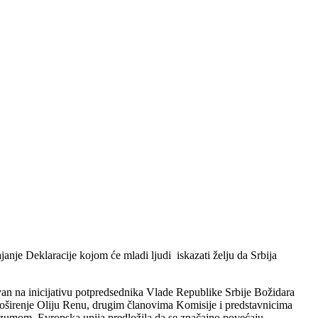
anje Deklaracije kojom će mladi ljudi iskazati želju da Srbija
van na inicijativu potpredsednika Vlade Republike Srbije Božidara
oširenje Oliju Renu, drugim članovima Komisije i predstavnicima
razumom, Evropska unija predložila da se značajno povećaju