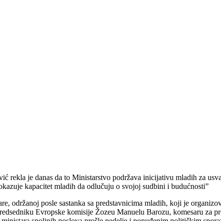
 rekla je danas da to Ministarstvo podržava inicijativu mladih za usvaj
okazuje kapacitet mladih da odlučuju o svojoj sudbini i budućnosti”
re, održanoj posle sastanka sa predstavnicima mladih, koji je organizo
i predsedniku Evropske komisije Žozeu Manuelu Barozu, komesaru za pr
 ministara spoljnih poslova prošle nedelje i ponuđenim političkim spo