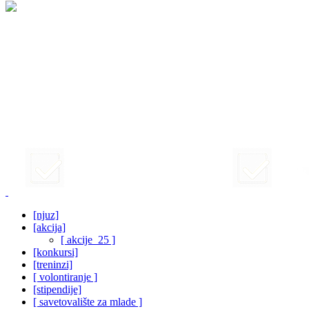
[njuz]
[akcija]
[ akcije_25 ]
[konkursi]
[treninzi]
[ volontiranje ]
[stipendije]
[ savetovalište za mlade ]