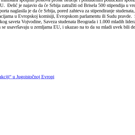
. Đelić je najavio da će Srbija zatražiti od Brisela 500 stipendija u vr
rta naglasila je da će Srbija, pored zahteva za stipendiranje studenata
ntacijama u Evropskoj komisiji, Evropskom parlamentu ili Sudu pravde. 
nskog saveta Vojvodine, Saveza studenata Beograda i 1.000 mladih lide
 se usavršavaju u zemljama EU, i ukazao na to da su mladi uvek bili deo 
kciji“ u Jugoistočnoj Evropi