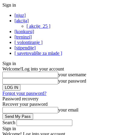
Sign in
[njuz]
[akcija]
[ akcije_25 ]
[konkursi]
[treninzi]
[ volontiranje ]
[stipendije]
[ savetovalište za mlade ]
Sign in
Welcome!
Log into your account
your username
your password
Forgot your password?
Password recovery
Recover your password
your email
Search
Sign in
Welcome! Log into your account