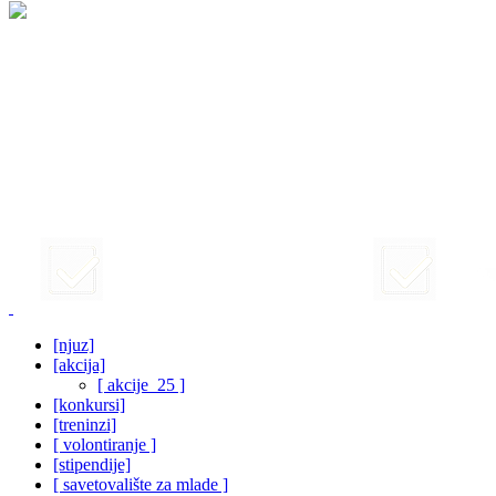
[njuz]
[akcija]
[ akcije_25 ]
[konkursi]
[treninzi]
[ volontiranje ]
[stipendije]
[ savetovalište za mlade ]