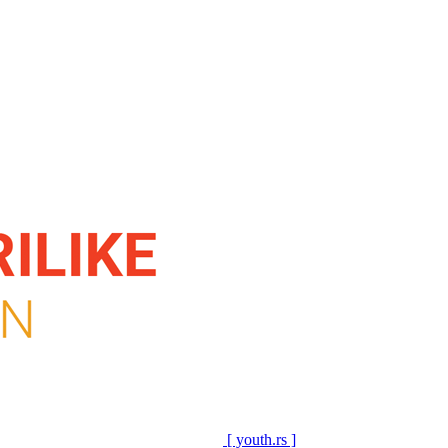
[ youth.rs ]