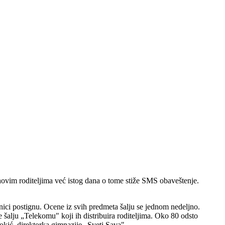
ihovim roditeljima već istog dana o tome stiže SMS obaveštenje.
nici postignu. Ocene iz svih predmeta šalju se jednom nedeljno.
 šalju „Telekomu" koji ih distribuira roditeljima. Oko 80 odsto
Ðokić, direktorka gimnazije „Sveti Sava".