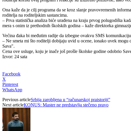
Ona kaže da je cilj programa da se kroz slanje pravovremenih informac
roditelja na roditeljskim sastancima.
– Prva statistička analiza biće urađena na kraju prvog polugodišta ka
mera s onim iz prethodnih školskih godina – kaže direktorka gimnazij
Većina đaka bi međutim radije da izbegne ovakvu SMS komunikaciju šk
– Ne smeta mi što roditelji dobijaju uvid u ocene, ionako uvek mogu d
Sava".
Cena ove usluge, koju je inače još prošle školske godine odobrio Savet
Izvor: 24 sata
Facebook
X
Pinterest
WhatsApp
Previous article
Srbija zarobljena u “računarskoj praistoriji”
Next article
KONUS: Master ne predstavlja stečeno pravo