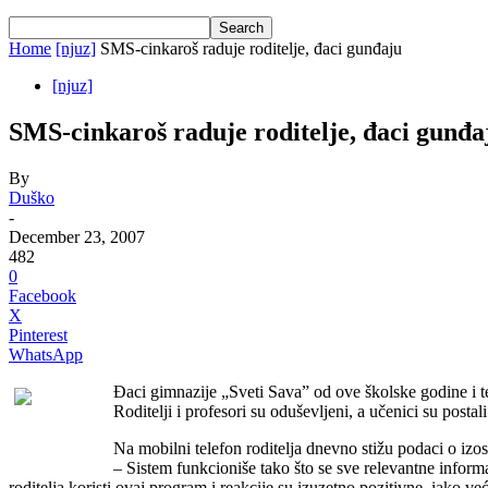
Home
[njuz]
SMS-cinkaroš raduje roditelje, đaci gunđaju
[njuz]
SMS-cinkaroš raduje roditelje, đaci gunđa
By
Duško
-
December 23, 2007
482
0
Facebook
X
Pinterest
WhatsApp
Đaci gimnazije „Sveti Sava” od ove školske godine i te
Roditelji i profesori su oduševljeni, a učenici su postali
Na mobilni telefon roditelja dnevno stižu podaci o iz
– Sistem funkcioniše tako što se sve relevantne inform
roditelja koristi ovaj program i reakcije su izuzetno pozitivne, iako v