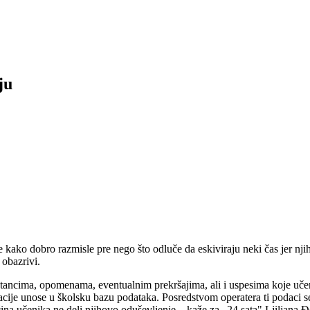
ju
 kako dobro razmisle pre nego što odluče da eskiviraju neki čas jer nj
 obazrivi.
ostancima, opomenama, eventualnim prekršajima, ali i uspesima koje uče
acije unose u školsku bazu podataka. Posredstvom operatera ti podaci se
ećina učenika ne deli njihovo oduševljenje – kaže za „24 sata" Ljiljana 