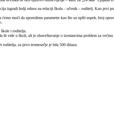
ija izgradi bolji odnos na relaciji škola – učenik – roditelj. Kao prvi
da ćemo moći da uporedimo parametre kao što su opšti uspeh, broj oprav
e.
ole i roditelja.
a ih vide u školi, ali je obaveštavanje o izostancima problem za većinu 
 roditelja, za prvo tromesečje je bila 500 dinara.