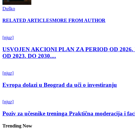
Duško
RELATED ARTICLES
MORE FROM AUTHOR
[njuz]
USVOJEN AKCIONI PLAN ZA PERIOD OD 2026.
OD 2023. DO 2030....
[njuz]
Evropa dolazi u Beograd da uči o investiranju
[njuz]
Poziv za učesnike treninga Praktična moderacija i fac
Trending Now