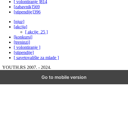
[ volontiranje ]
814
[zabavnik]
569
[stipendije]
396
[njuz]
[akcija]
[ akcije_25 ]
[konkursi]
[treninzi]
[ volontiranje ]
[stipendije]
[ savetovalište za mlade ]
YOUTH.RS 2007. - 2024.
Go to mobile version