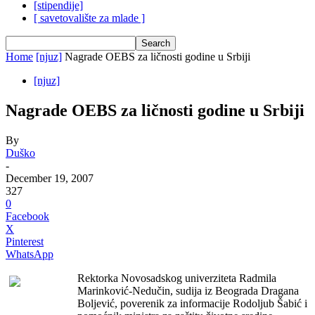
[stipendije]
[ savetovalište za mlade ]
Home
[njuz]
Nagrade OEBS za ličnosti godine u Srbiji
[njuz]
Nagrade OEBS za ličnosti godine u Srbiji
By
Duško
-
December 19, 2007
327
0
Facebook
X
Pinterest
WhatsApp
Rektorka Novosadskog univerziteta Radmila
Marinković-Nedučin, sudija iz Beograda Dragana
Boljević, poverenik za informacije Rodoljub Šabić i