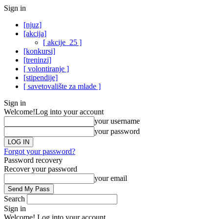
Sign in
[njuz]
[akcija]
[ akcije_25 ]
[konkursi]
[treninzi]
[ volontiranje ]
[stipendije]
[ savetovalište za mlade ]
Sign in
Welcome!
Log into your account
your username
your password
Forgot your password?
Password recovery
Recover your password
your email
Search
Sign in
Welcome! Log into your account