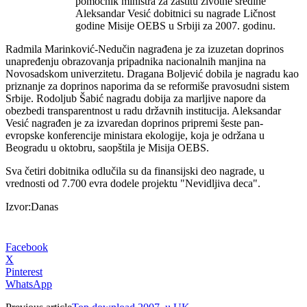
pomoćnik ministra za zaštitu životne sredine
Aleksandar Vesić dobitnici su nagrade Ličnost
godine Misije OEBS u Srbiji za 2007. godinu.
Radmila Marinković-Nedučin nagrađena je za izuzetan doprinos
unapređenju obrazovanja pripadnika nacionalnih manjina na
Novosadskom univerzitetu. Dragana Boljević dobila je nagradu kao
priznanje za doprinos naporima da se reformiše pravosudni sistem
Srbije. Rodoljub Šabić nagradu dobija za marljive napore da
obezbedi transparentnost u radu državnih institucija. Aleksandar
Vesić nagrađen je za izvaredan doprinos pripremi šeste pan-
evropske konferencije ministara ekologije, koja je održana u
Beogradu u oktobru, saopštila je Misija OEBS.
Sva četiri dobitnika odlučila su da finansijski deo nagrade, u
vrednosti od 7.700 evra dodele projektu "Nevidljiva deca".
Izvor:Danas
Facebook
X
Pinterest
WhatsApp