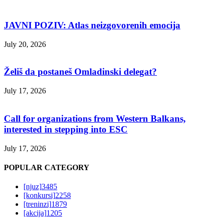
JAVNI POZIV: Atlas neizgovorenih emocija
July 20, 2026
Želiš da postaneš Omladinski delegat?
July 17, 2026
Call for organizations from Western Balkans,
interested in stepping into ESC
July 17, 2026
POPULAR CATEGORY
[njuz]
3485
[konkursi]
2258
[treninzi]
1879
[akcija]
1205