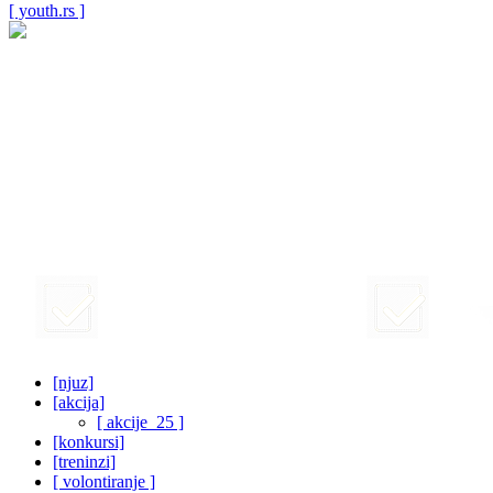
[ youth.rs ]
[njuz]
[akcija]
[ akcije_25 ]
[konkursi]
[treninzi]
[ volontiranje ]