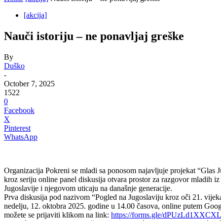
[akcija]
Nauči istoriju – ne ponavljaj greške
By
Duško
-
October 7, 2025
1522
0
Facebook
X
Pinterest
WhatsApp
Organizacija Pokreni se mladi sa ponosom najavljuje projekat “Glas Ju
kroz seriju online panel diskusija otvara prostor za razgovor mladih iz
Jugoslavije i njegovom uticaju na današnje generacije.
Prva diskusija pod nazivom “Pogled na Jugoslaviju kroz oči 21. vijek
nedelju, 12. oktobra 2025. godine u 14.00 časova, online putem Goog
možete se prijaviti klikom na link:
https://forms.gle/dPUzLd1XXC