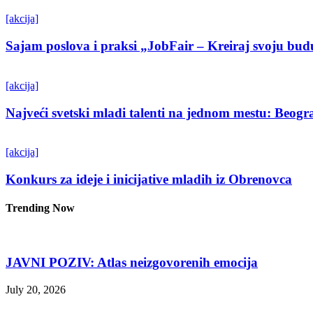
[akcija]
Sajam poslova i praksi „JobFair – Kreiraj svoju bud
[akcija]
Najveći svetski mladi talenti na jednom mestu: Beo
[akcija]
Konkurs za ideje i inicijative mladih iz Obrenovca
Trending Now
JAVNI POZIV: Atlas neizgovorenih emocija
July 20, 2026