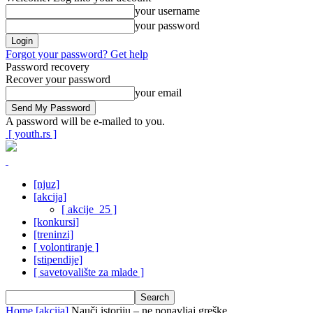
your username
your password
Forgot your password? Get help
Password recovery
Recover your password
your email
A password will be e-mailed to you.
[ youth.rs ]
[njuz]
[akcija]
[ akcije_25 ]
[konkursi]
[treninzi]
[ volontiranje ]
[stipendije]
[ savetovalište za mlade ]
Home
[akcija]
Nauči istoriju – ne ponavljaj greške