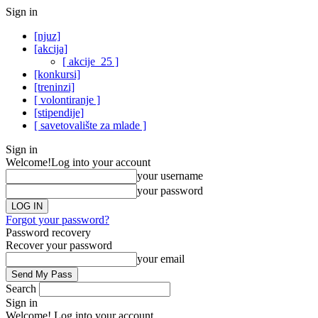
Sign in
[njuz]
[akcija]
[ akcije_25 ]
[konkursi]
[treninzi]
[ volontiranje ]
[stipendije]
[ savetovalište za mlade ]
Sign in
Welcome!
Log into your account
your username
your password
Forgot your password?
Password recovery
Recover your password
your email
Search
Sign in
Welcome! Log into your account