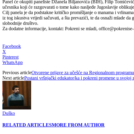
Panel će okupiti paneliste Džanela Biljanovića (BIH), Filip Tomićević
učesnika koji će razgovarati o tome kako nasljeđe Jugoslavije oblikuj
Cilj panela je da podstakne kritičko promišljanje o manama i vrlinama 
iz tog iskustva vrijedi sačuvati, a šta prevazići, te da osnaži mlade da 
slobodnije društvo.
Za dodatne informacije, kontakt: Pokreni se mladi, office@pokrenise-
Facebook
X
Pinterest
WhatsApp
Previous article
Otvorene prijave za učešće na Regionalnom programu
Next article
Postani vršnjački edukator/ka i pokreni promene u svojoj z
Duško
RELATED ARTICLES
MORE FROM AUTHOR