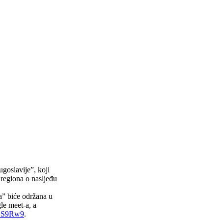
goslavije”, koji
 regiona o nasljeđu
a” biće održana u
le meet-a, a
XLS9Rw9
.