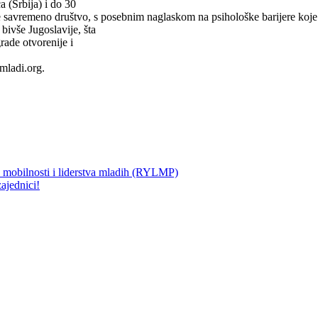
a (Srbija) i do 30
e savremeno društvo, s posebnim naglaskom na psihološke barijere koje u
bivše Jugoslavije, šta
grade otvorenije i
mladi.org.
 mobilnosti i liderstva mladih (RYLMP)
ajednici!