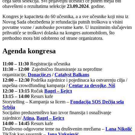
čega sledi selekcija. Svi prijaveljni učesnici će putem mejla biti
obavešteni o rezultatima selekcije
23.09.2024
. godine.
Kongres je kapaciteta do 60 učesnika, a a sve učesnike koji nisu iz
Novog Sada obezbeđena je refundacija putnih troškova u visini
povratne vozne / autobuske povratne karte. U inznimnim slučajevim
prihvatiće se troškovi dolaska na kongres automobilom, što
prethodno mora biti odobreno od strane organizatora.
Agenda
kongresa
11:00 – 11:30
Registracija učesnika
11:30 – 12:00
Zajednično finansiranje za neprofitne
organizacije,
Donacije.rs
/
Catalyst Balkans
12:00 – 12:30
Podrška zajednice i pojedinaca ka ostvarenju cilja /
uspešna crowdfunding kampanja /
Centar za devojke
,
Niš
12:30 – 13:15
Ručak
Bagel – Бејгл
13:15 – 14:00
Resurs kafe
Storytelling – Kampanja sa licem –
Fondacija SOS Dečija sela
Srbija
Socijalno preduzetništvo kao izvor finansija i osnaživanje
zajednice/
Atina
,
Bagel – Бејгл
14:00 – 14:45
Resurs kafe
Društveno odgovorne teme na društvenim mrežama –
Lana Nikolić
TikTok kao saveznik –
Jana Vukojević