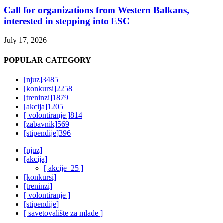
Call for organizations from Western Balkans,
interested in stepping into ESC
July 17, 2026
POPULAR CATEGORY
[njuz]
3485
[konkursi]
2258
[treninzi]
1879
[akcija]
1205
[ volontiranje ]
814
[zabavnik]
569
[stipendije]
396
[njuz]
[akcija]
[ akcije_25 ]
[konkursi]
[treninzi]
[ volontiranje ]
[stipendije]
[ savetovalište za mlade ]