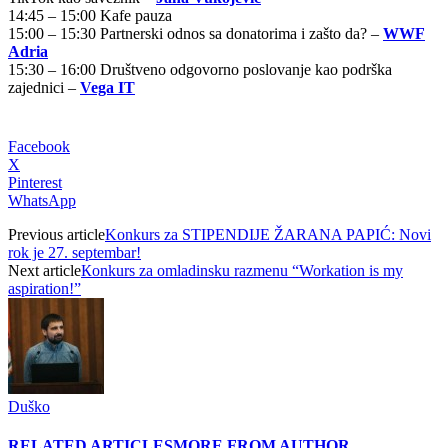
14:45 – 15:00 Kafe pauza
15:00 – 15:30 Partnerski odnos sa donatorima i zašto da? –
WWF
Adria
15:30 – 16:00 Društveno odgovorno poslovanje kao podrška
zajednici –
Vega IT
Facebook
X
Pinterest
WhatsApp
Previous article
Konkurs za STIPENDIJE ŽARANA PAPIĆ: Novi
rok je 27. septembar!
Next article
Кonkurs za omladinsku razmenu “Workation is my
aspiration!”
Duško
RELATED ARTICLES
MORE FROM AUTHOR