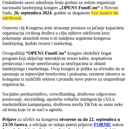
Omladinski savez udruženja šestu godinu za redom organizuje
nacionalni fandrejzing kongres
„OPENS FundCon“
u Novom
Sadu,
26. septembra 2024
. godine sa sloganom
Sve stanice do
održivosti
.
Osnovni cilj Kongresa jeste stvaranje prostora za jačanje kapaciteta
organizacija civilnog društva u cilju njihove održivosti kroz
pokretanje aktuelnih tema u tri ustaljena segmenta kongresa:
fandrejzing, ljudski resursi i marketing.
Ovogodišnji
“OPENS FundCon”
kongres obeležiće bogat
program koji uključuje interaktivne resurs kafee, inspirativna
predavanja i sesije umrežavanja sa stručnjacima iz oblasti
fandrejzinga i marketinga. Ovaj kongres je prilika za učesnike da se
upoznaju sa najnovijim trendovima i praksama, razmene iskustva sa
kolegama iz različitih sektora i pronađu nove puteve za unapređenje
organizacija.
Socijalno preduzetništvo, crowdfunding, društveno odgovorno
poslovanje, storytelling, upotreba veštačke inteligencije (AI) u
marketinškim kampanjama, društvena mreža TikTok su samo neke
od tema koje će se naći u agenda.
Prijave
za učešće na kongresu
otvorene su do 22. septembra u
23:59 časova
, a odvijaju se onlajn putem prijavne
FORME
nakon