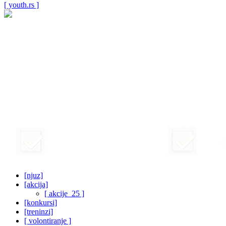
[ youth.rs ]
[njuz]
[akcija]
[ akcije_25 ]
[konkursi]
[treninzi]
[ volontiranje ]