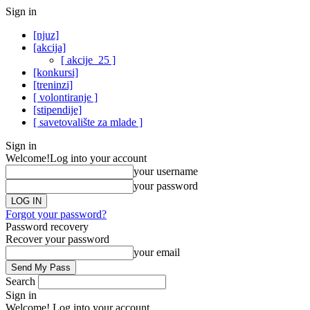
Sign in
[njuz]
[akcija]
[ akcije_25 ]
[konkursi]
[treninzi]
[ volontiranje ]
[stipendije]
[ savetovalište za mlade ]
Sign in
Welcome!
Log into your account
your username
your password
Forgot your password?
Password recovery
Recover your password
your email
Search
Sign in
Welcome! Log into your account