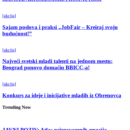
[akcija]
Sajam poslova i praksi „JobFair – Kreiraj svoju
budućnost!”
[akcija]
Najveći svetski mladi talenti na jednom mestu:
Beograd ponovo domaćin BBICC-a!
[akcija]
Konkurs za ideje i inicijative mladih iz Obrenovca
Trending Now
JAVNI POZIV: Atlas neizgovorenih emocija