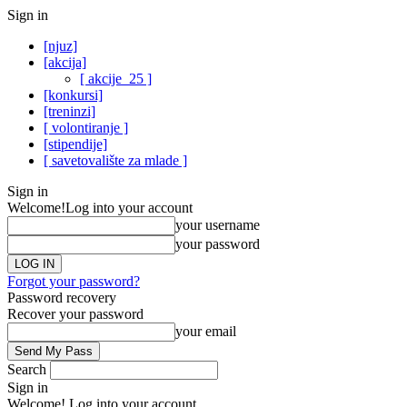
Sign in
[njuz]
[akcija]
[ akcije_25 ]
[konkursi]
[treninzi]
[ volontiranje ]
[stipendije]
[ savetovalište za mlade ]
Sign in
Welcome!
Log into your account
your username
your password
Forgot your password?
Password recovery
Recover your password
your email
Search
Sign in
Welcome! Log into your account