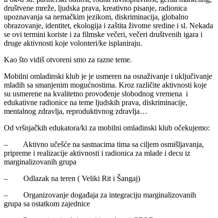
društvene mreže, ljudska prava, kreativno pisanje, radionica
upoznavanja sa nemačkim jezikom, diskriminacija, globalno
obrazovanje, identitet, ekologija i zaštita životne sredine i sl. Nekada
se ovi termini koriste i za filmske večeri, večeri društvenih igara i
druge aktivnosti koje volonteri/ke isplaniraju.
Kao što vidiš otvoreni smo za razne teme.
Mobilni omladinski klub je je usmeren na osnaživanje i uključivanje
mladih sa smanjenim mogućnostima. Kroz različite aktivnosti koje
su usmerene na kvalitetno provođenje slobodnog vremena i
edukativne radionice na teme ljudskih prava, diskriminacije,
mentalnog zdravlja, reproduktivnog zdravlja…
Od vršnjačkih edukatora/ki za mobilni omladinski klub očekujemo:
– Aktivno učešće na sastnacima tima sa ciljem osmišljavanja,
pripreme i realizacije aktivnosti i radionica za mlade i decu iz
marginalizovanih grupa
– Odlazak na teren ( Veliki Rit i Šangaj)
– Organizovanje događaja za integraciju marginalizovanih
grupa sa ostatkom zajednice