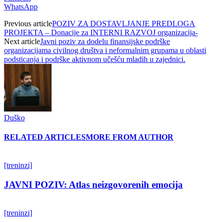
WhatsApp
Previous article
POZIV ZA DOSTAVLJANJE PREDLOGA
PROJEКTA – Donacije za INTERNI RAZVOJ organizacija-
Next article
Javni poziv za dodelu finansijske podrške
organizacijama civilnog društva i neformalnim grupama u oblasti
podsticanja i podrške aktivnom učešću mladih u zajednici.
Duško
RELATED ARTICLES
MORE FROM AUTHOR
[treninzi]
JAVNI POZIV: Atlas neizgovorenih emocija
[treninzi]