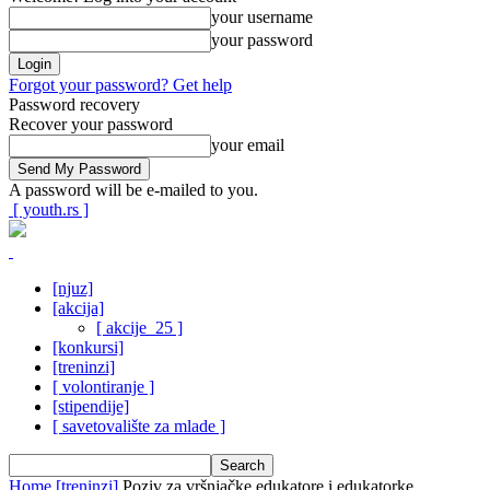
your username
your password
Forgot your password? Get help
Password recovery
Recover your password
your email
A password will be e-mailed to you.
[ youth.rs ]
[njuz]
[akcija]
[ akcije_25 ]
[konkursi]
[treninzi]
[ volontiranje ]
[stipendije]
[ savetovalište za mlade ]
Home
[treninzi]
Poziv za vršnjačke edukatore i edukatorke