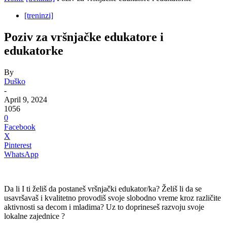
[treninzi]
Poziv za vršnjačke edukatore i
edukatorke
By
Duško
-
April 9, 2024
1056
0
Facebook
X
Pinterest
WhatsApp
Da li I ti želiš da postaneš vršnjački edukator/ka? Želiš li da se
usavršavaš i kvalitetno provodiš svoje slobodno vreme kroz različite
aktivnosti sa decom i mladima? Uz to doprineseš razvoju svoje
lokalne zajednice ?