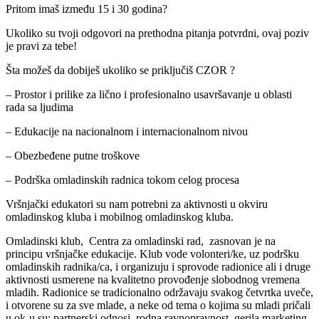
Pritom imaš između 15 i 30 godina?
Ukoliko su tvoji odgovori na prethodna pitanja potvrdni, ovaj poziv
je pravi za tebe!
Šta možeš da dobiješ ukoliko se priključiš CZOR ?
– Prostor i prilike za lično i profesionalno usavršavanje u oblasti
rada sa ljudima
– Edukacije na nacionalnom i internacionalnom nivou
– Obezbeđene putne troškove
– Podrška omladinskih radnica tokom celog procesa
Vršnjački edukatori su nam potrebni za aktivnosti u okviru
omladinskog kluba i mobilnog omladinskog kluba.
Omladinski klub, Centra za omladinski rad, zasnovan je na
principu vršnjačke edukacije. Klub vode volonteri/ke, uz podršku
omladinskih radnika/ca, i organizuju i sprovode radionice ali i druge
aktivnosti usmerene na kvalitetno provođenje slobodnog vremena
mladih. Radionice se tradicionalno održavaju svakog četvrtka uveče,
i otvorene su za sve mlade, a neke od tema o kojima su mladi pričali
u ok-u su: partnerski odnosi, rodna ravnopravnost, gerila marketing,