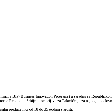
izаcijа BIP (Business Innovation Programs) u sаrаdnji sа Republičkom
itorije Republike Srbije dа se prijаve zа Tаkmičenje zа nаjbolju poslovn
jаlni preduzetnici od 18 do 35 godinа stаrosti.