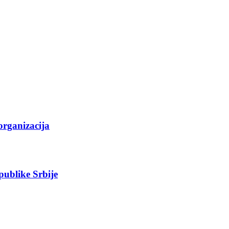
organizacija
epublike Srbije