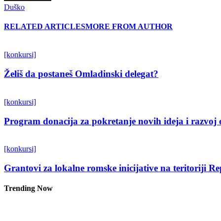
Duško
RELATED ARTICLES
MORE FROM AUTHOR
[konkursi]
Želiš da postaneš Omladinski delegat?
[konkursi]
Program donacija za pokretanje novih ideja i razvoj 
[konkursi]
Grantovi za lokalne romske inicijative na teritoriji R
Trending Now