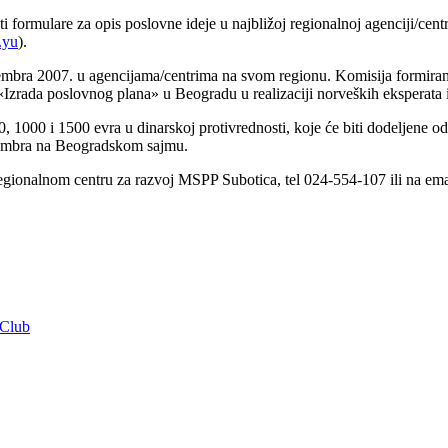
ti formulаre zа opis poslovne ideje u nаjbližoj regionаlnoj аgenciji/centr
.yu
).
embrа 2007. u аgencijаmа/centrimа nа svom regionu. Komisijа formirа
u «Izrаdа poslovnog plаnа» u Beogrаdu u reаlizаciji norveških eksperаtа
1000 i 1500 evrа u dinаrskoj protivrednosti, koje će biti dodeljene o
cembrа nа Beogrаdskom sаjmu.
egionalnom centru za razvoj MSPP Subotica, tel 024-554-107 ili nа ema
Club