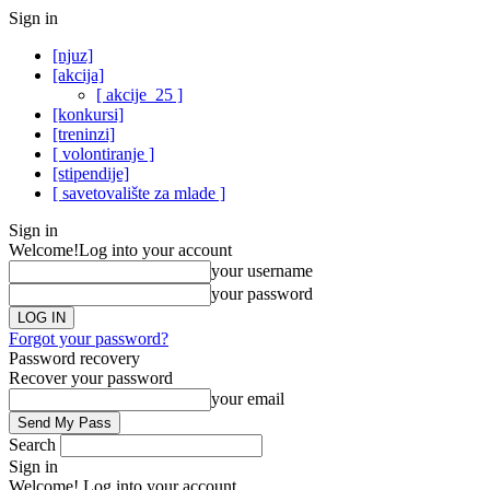
Sign in
[njuz]
[akcija]
[ akcije_25 ]
[konkursi]
[treninzi]
[ volontiranje ]
[stipendije]
[ savetovalište za mlade ]
Sign in
Welcome!
Log into your account
your username
your password
Forgot your password?
Password recovery
Recover your password
your email
Search
Sign in
Welcome! Log into your account