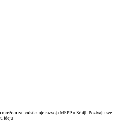
 mrežom zа podsticаnje rаzvojа MSPP u Srbiji. Pozivаju sve
u ideju