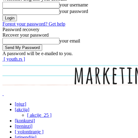
your username
your password
Forgot your password? Get help
Password recovery
Recover your password
your email
A password will be e-mailed to you.
[ youth.rs ]
[njuz]
[akcija]
[ akcije_25 ]
[konkursi]
[treninzi]
[ volontiranje ]
[stipendije]