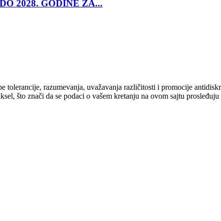
O 2028. GODINE ZA...
cipe tolerancije, razumevanja, uvažavanja različitosti i promocije antid
ksel, što znači da se podaci o vašem kretanju na ovom sajtu prosleđuju