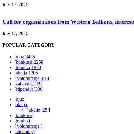
July 17, 2026
Call for organizations from Western Balkans, interest
July 17, 2026
POPULAR CATEGORY
[njuz]
3485
[konkursi]
2258
[treninzi]
1879
[akcija]
1205
[ volontiranje ]
814
[zabavnik]
569
[stipendije]
396
[njuz]
[akcija]
[ akcije_25 ]
[konkursi]
[treninzi]
[ volontiranje ]
[stipendije]