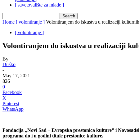
[ savetovalište za mlade ]
Home
[ volontiranje ]
Volontiranjem do iskustva u realizaciji kulturni
[ volontiranje ]
Volontiranjem do iskustva u realizaciji ku
By
Duško
-
May 17, 2021
826
0
Facebook
X
Pinterest
WhatsApp
Fondacija „Novi Sad – Evropska prestonica kulture
”
i Novosadski
programa do i u godini titule prestonice kulture.