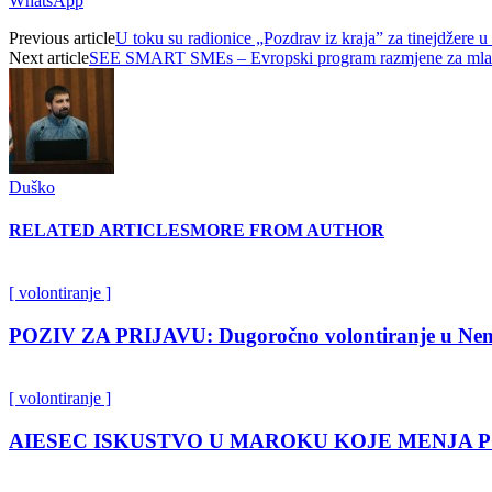
WhatsApp
Previous article
U toku su radionice „Pozdrav iz kraja” za tinejdžere 
Next article
SEE SMART SMEs – Evropski program razmjene za mlad
Duško
RELATED ARTICLES
MORE FROM AUTHOR
[ volontiranje ]
POZIV ZA PRIJAVU: Dugoročno volontiranje u Nem
[ volontiranje ]
AIESEC ISKUSTVO U MAROKU KOJE MENJA 