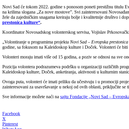
Novi Sad će tokom 2022. godine s ponosom poneti prestižnu titulu Ev
na krilima slogana „Za nove mostove”. Svi zainteresovani Novosađani ko
žele da zajedničkim snagama kreiraju bolje i kvalitetnije društvo i d
prestonica kulture“
.
Koordinator Novosadskog volonterskog servisa, Vojislav Prkosovački, sm
„Volontiranje u programima projekta
Novi Sad – Evropska prestonica 
godine, sa fokusom na Kaleidoskop kulture i Doček. Volonteri će biti p
Volonteri moraju imati više od 15 godina, a poziv se odnosi na sve one
Pozicija volontera podrazumeva podršku u organizaciji različitih progr
Kaleidoskop kulture, Doček, anketiranja, aktivnosti u kulturnim stani
Ovoga puta, volonteri će imati priliku da učestvuju i u promociji pro
zainteresovani za usavršavanje u nekoj od ovih oblasti, priključite se 
Sve informacije možete naći na
sajtu Fondacije „Novi Sad – Evropska
Facebook
X
Pinterest