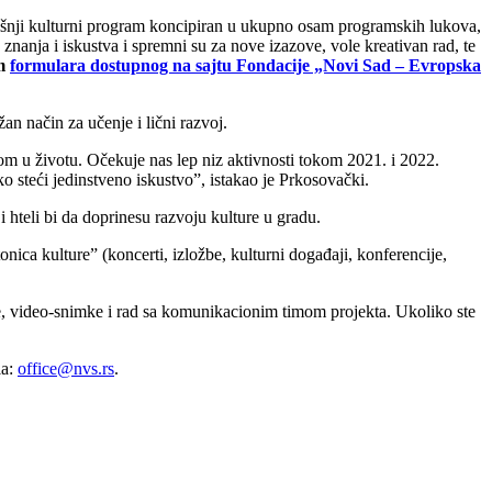
dišnji kulturni program koncipiran u ukupno osam programskih lukova,
znanja i iskustva i spremni su za nove izazove, vole kreativan rad, te
em
formulara dostupnog na sajtu Fondacije „Novi Sad – Evropska
an način za učenje i lični razvoj.
m u životu. Očekuje nas lep niz aktivnosti tokom 2021. i 2022.
ko steći jedinstveno iskustvo”, istakao je Prkosovački.
 hteli bi da doprinesu razvoju kulture u gradu.
nica kulture” (koncerti, izložbe, kulturni događaji, konferencije,
ije, video-snimke i rad sa komunikacionim timom projekta. Ukoliko ste
la:
office@nvs.rs
.