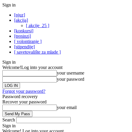
Sign in
[njuz]
[akcija]
[ akcije_25 ]
[konkursi]
[treninzi]
[ volontiranje ]
[stipendije]
[ savetovalište za mlade ]
Sign in
Welcome!
Log into your account
your username
your password
Forgot your password?
Password recovery
Recover your password
your email
Search
Sign in
Welcome! Log into your account