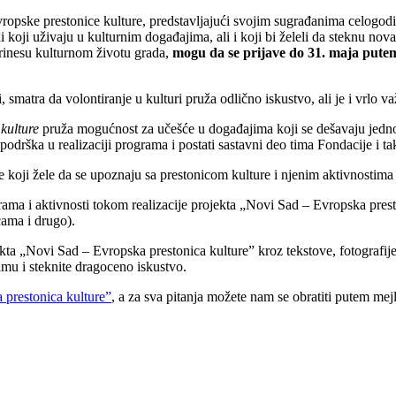
ropske prestonice kulture, predstavljajući svojim sugrađanima celogo
ji uživaju u kulturnim događajima, ali i koji bi želeli da steknu nova 
oprinesu kulturnom životu grada,
mogu da se prijave do 31. maja put
atra da volontiranje u kulturi pruža odlično iskustvo, ali je i vrlo važ
kulture
pruža mogućnost za učešće u događajima koji se dešavaju jedno
odrška u realizaciji programa i postati sastavni deo tima Fondacije i ta
 koji žele da se upoznaju sa prestonicom kulture i njenim aktivnostima i
ama i aktivnosti tokom realizacije projekta „Novi Sad – Evropska presto
cama i drugo).
jekta „Novi Sad – Evropska prestonica kulture” kroz tekstove, fotograf
timu i steknite dragoceno iskustvo.
 prestonica kulture
”
, a za sva pitanja možete nam se obratiti putem mej