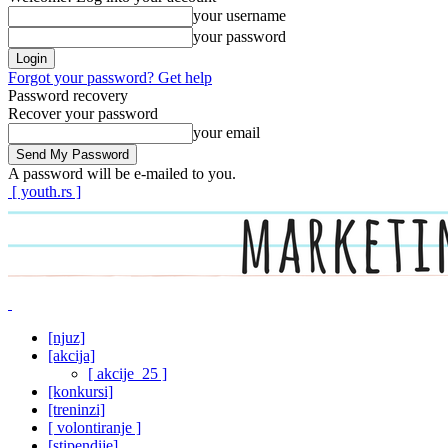
your username
your password
Forgot your password? Get help
Password recovery
Recover your password
your email
A password will be e-mailed to you.
[ youth.rs ]
[njuz]
[akcija]
[ akcije_25 ]
[konkursi]
[treninzi]
[ volontiranje ]
[stipendije]