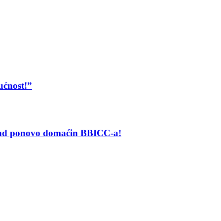
ućnost!”
grad ponovo domaćin BBICC-a!