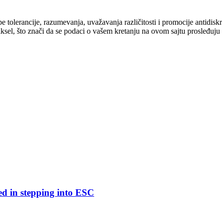
cipe tolerancije, razumevanja, uvažavanja različitosti i promocije antid
ksel, što znači da se podaci o vašem kretanju na ovom sajtu prosleđuju
ed in stepping into ESC