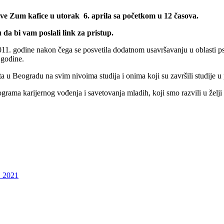
nove Zum kafice u utorak
6
.
aprila
sa početkom u 12 časova.
 da bi vam poslali link za pristup.
11. godine nakon čega se posvetila dodatnom usavršavanju u oblasti psi
 godine.
a u Beogradu na svim nivoima studija i onima koji su završili studije u
grama karijernog vođenja i savetovanja mladih, koji smo razvili u želji
B 2021