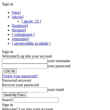
Sign in
[njuz]
[akcija]
[ akcije_25 ]
[konkursi]
[treninzi]
[ volontiranje ]
[stipendije]
[ savetovalište za mlade ]
Sign in
Welcome!
Log into your account
your username
your password
Forgot your password?
Password recovery
Recover your password
your email
Search
Sign in
Welcome! Log into your account