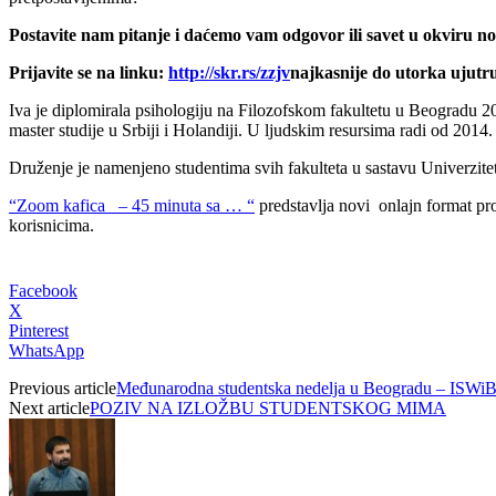
Postavite nam pitanje i daćemo vam odgovor ili savet u okviru 
Prijavite se na linku:
http://skr.rs/zzjv
najkasnije do utorka ujutru
Iva je diplomirala psihologiju na Filozofskom fakultetu u Beogradu 20
master studije u Srbiji i Holandiji. U ljudskim resursima radi od 2014.
Druženje je namenjeno studentima svih fakulteta u sastavu Univerzitet
“Zoom kafica – 45 minuta sa … “
predstavlja novi onlajn format pro
korisnicima.
Facebook
X
Pinterest
WhatsApp
Previous article
Međunarodna studentska nedelja u Beogradu – ISWi
Next article
POZIV NA IZLOŽBU STUDENTSKOG MIMA