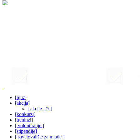
[njuz]
[akcija]
[ akcije_25 ]
[konkursi]
[treninzi]
[ volontiranje ]
[stipendije]
[ savetovalište za mlade ]