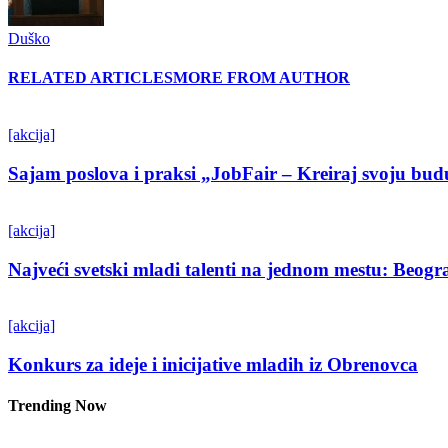
Duško
RELATED ARTICLES
MORE FROM AUTHOR
[akcija]
Sajam poslova i praksi „JobFair – Kreiraj svoju bud
[akcija]
Najveći svetski mladi talenti na jednom mestu: Beo
[akcija]
Konkurs za ideje i inicijative mladih iz Obrenovca
Trending Now