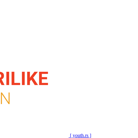
[ youth.rs ]