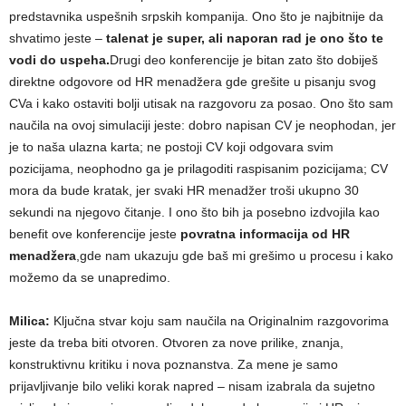
predstavnika uspešnih srpskih kompanija. Ono što je najbitnije da
shvatimo jeste –
talenat je super, ali naporan rad je ono što te
vodi do uspeha.
Drugi deo konferencije je bitan zato što dobiješ
direktne odgovore od HR menadžera gde grešite u pisanju svog
CVa i kako ostaviti bolji utisak na razgovoru za posao. Ono što sam
naučila na ovoj simulaciji jeste: dobro napisan CV je neophodan, jer
je to naša ulazna karta; ne postoji CV koji odgovara svim
pozicijama, neophodno ga je prilagoditi raspisanim pozicijama; CV
mora da bude kratak, jer svaki HR menadžer troši ukupno 30
sekundi na njegovo čitanje. I ono što bih ja posebno izdvojila kao
benefit ove konferencije jeste
povratna informacija od HR
menadžera
,gde nam ukazuju gde baš mi grešimo u procesu i kako
možemo da se unapredimo.
Milica:
Ključna stvar koju sam naučila na Originalnim razgovorima
jeste da treba biti otvoren. Otvoren za nove prilike, znanja,
konstruktivnu kritiku i nova poznanstva. Za mene je samo
prijavljivanje bilo veliki korak napred – nisam izabrala da sujetno