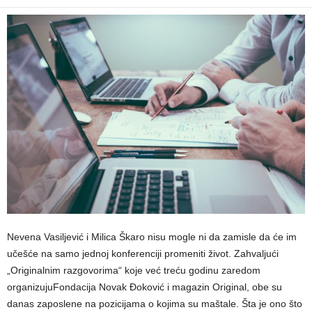
Nevena Vasiljević i Milica Škaro nisu mogle ni da zamisle da će im
učešće na samo jednoj konferenciji promeniti život. Zahvaljući
„Originalnim razgovorima“ koje već treću godinu zaredom
organizujuFondacija Novak Đoković i magazin Original, obe su
danas zaposlene na pozicijama o kojima su maštale. Šta je ono što