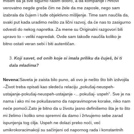
mislim da ja sve sigurno radim dobro, a da kompanije i HRovi
verovatno negde greše čim ne žele da me zaposle, nego sam
izabrala da čujem i tuđe objektivno mišljenje. Time sam naučila da,
svaki put kada uradimo nešto za lični razvoj, da će nas to zasigurno
odvesti do nekog napretka. Za mene su Originalni razgovori bili
upravo to – veliki napredak. Ovde sam takođe naučila koliko je
bitno ostati veran sebi i biti autentičan.
Koji savet, od onih koje si imala priliku da čuješ, bi ti
dala mladima?
Nevena:
Saveta je zaista bilo puno, ali ovo je nešto što bih izdvojila
–Život treba opisati kao sledeću relaciju „pokušaj-neuspeh-
ustajanje-pokušaj-neuspeh-ustajanje -…pokušaj- uspeh“. Sve je na
nama i ako mi ne pokušavamo da napravimoprve korake, niko nam
neće pomoći.Zato je bitno da u životu jasno definišemo šta je to što
mi želimo i koliko smo spremni da damo i žrtvujemo sebe zarad
ispunjenja tog cilja. Uspeh ne dolazi preko noći, već
umikrokoracimakoji su sačinjeni od napornog rada i konstantnih