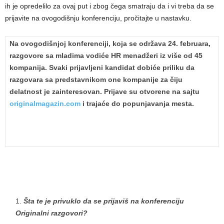
ih je opredelilo za ovaj put i zbog čega smatraju da i vi treba da se
prijavite na ovogodišnju konferenciju, pročitajte u nastavku.
Na ovogodišnjoj konferenciji, koja se održava 24. februara,
razgovore sa mladima vodiće HR menadžeri iz više od 45
kompanija. Svaki prijavljeni kandidat dobiće priliku da
razgovara sa predstavnikom one kompanije za čiju
delatnost je zainteresovan. Prijave su otvorene na sajtu
originalmagazin.com
i trajaće do popunjavanja mesta.
Šta te je privuklo da se prijaviš na konferenciju
Originalni razgovori?