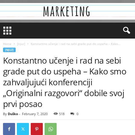
Home
[njuz]
Konstantno učenje i rad na sebi grade put do uspeha – Kako...
[NJUZ]
Konstantno učenje i rad na sebi
grade put do uspeha – Kako smo
zahvaljujući konferenciji
„Originalni razgovori“ dobile svoj
prvi posao
By
Duško
-
February 7, 2020
518
0