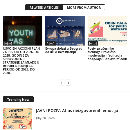
RELATED ARTICLES
MORE FROM AUTHOR
[njuz]
[njuz]
[njuz]
USVOJEN AKCIONI PLAN
Evropa dolazi u Beograd
Poziv za učesnike
ZA PERIOD OD 2026. DO
da uči o investiranju
treninga Praktična
2028. GODINE ZA
moderacija i facilitacija
SPROVOĐENjE
događaja u oblasti mladih
STRATEGIJE ZA MLADE U
REPUBLICI SRBIJI ZA
PERIOD OD 2023. DO
2030....
Trending Now
JAVNI POZIV: Atlas neizgovorenih emocija
July 20, 2026