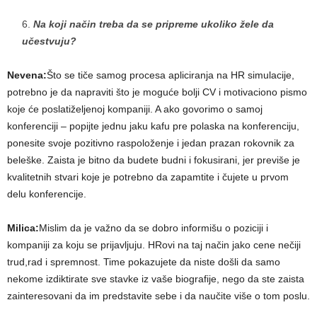
Na koji način treba da se pripreme ukoliko žele da
učestvuju?
Nevena:
Što se tiče samog procesa apliciranja na HR simulacije,
potrebno je da napraviti što je moguće bolji CV i motivaciono pismo
koje će poslatiželjenoj kompaniji. A ako govorimo o samoj
konferenciji – popijte jednu jaku kafu pre polaska na konferenciju,
ponesite svoje pozitivno raspoloženje i jedan prazan rokovnik za
beleške. Zaista je bitno da budete budni i fokusirani, jer previše je
kvalitetnih stvari koje je potrebno da zapamtite i čujete u prvom
delu konferencije.
Milica:
Mislim da je važno da se dobro informišu o poziciji i
kompaniji za koju se prijavljuju. HRovi na taj način jako cene nečiji
trud,rad i spremnost. Time pokazujete da niste došli da samo
nekome izdiktirate sve stavke iz vaše biografije, nego da ste zaista
zainteresovani da im predstavite sebe i da naučite više o tom poslu.