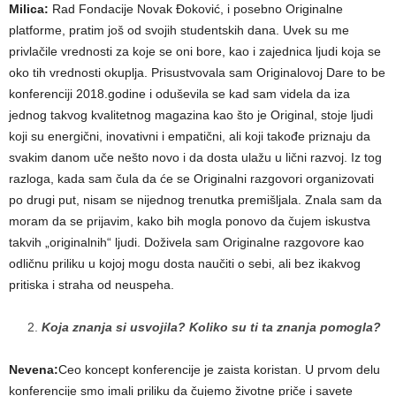
Milica:
Rad Fondacije Novak Đoković, i posebno Originalne
platforme, pratim još od svojih studentskih dana. Uvek su me
privlačile vrednosti za koje se oni bore, kao i zajednica ljudi koja se
oko tih vrednosti okuplja. Prisustvovala sam Originalovoj Dare to be
konferenciji 2018.godine i oduševila se kad sam videla da iza
jednog takvog kvalitetnog magazina kao što je Original, stoje ljudi
koji su energični, inovativni i empatični, ali koji takođe priznaju da
svakim danom uče nešto novo i da dosta ulažu u lični razvoj. Iz tog
razloga, kada sam čula da će se Originalni razgovori organizovati
po drugi put, nisam se nijednog trenutka premišljala. Znala sam da
moram da se prijavim, kako bih mogla ponovo da čujem iskustva
takvih „originalnih“ ljudi. Doživela sam Originalne razgovore kao
odličnu priliku u kojoj mogu dosta naučiti o sebi, ali bez ikakvog
pritiska i straha od neuspeha.
Koja znanja si usvojila? Koliko su ti ta znanja pomogla?
Nevena:
Ceo koncept konferencije je zaista koristan. U prvom delu
konferencije smo imali priliku da čujemo životne priče i savete