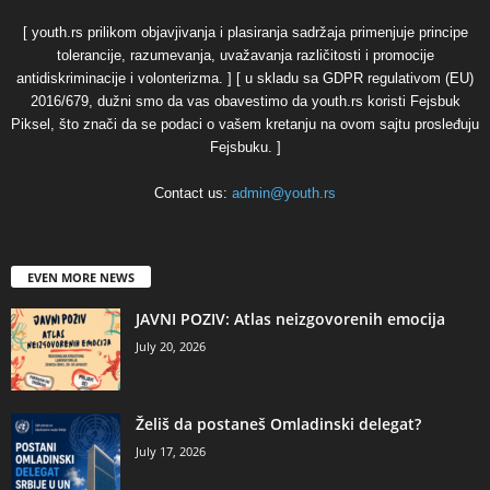
[ youth.rs prilikom objavjivanja i plasiranja sadržaja primenjuje principe
tolerancije, razumevanja, uvažavanja različitosti i promocije
antidiskriminacije i volonterizma. ] [ u skladu sa GDPR regulativom (EU)
2016/679, dužni smo da vas obavestimo da youth.rs koristi Fejsbuk
Piksel, što znači da se podaci o vašem kretanju na ovom sajtu prosleđuju
Fejsbuku. ]
Contact us:
admin@youth.rs
EVEN MORE NEWS
JAVNI POZIV: Atlas neizgovorenih emocija
July 20, 2026
Želiš da postaneš Omladinski delegat?
July 17, 2026