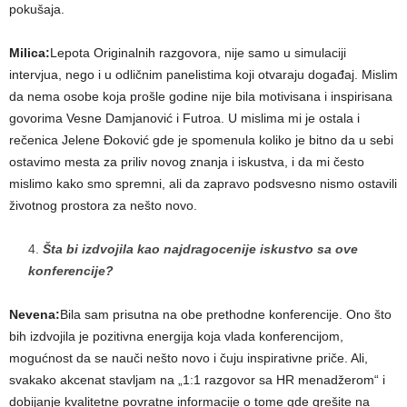
pokušaja.
Milica:
Lepota Originalnih razgovora, nije samo u simulaciji
intervjua, nego i u odličnim panelistima koji otvaraju događaj. Mislim
da nema osobe koja prošle godine nije bila motivisana i inspirisana
govorima Vesne Damjanović i Futroa. U mislima mi je ostala i
rečenica Jelene Đoković gde je spomenula koliko je bitno da u sebi
ostavimo mesta za priliv novog znanja i iskustva, i da mi često
mislimo kako smo spremni, ali da zapravo podsvesno nismo ostavili
životnog prostora za nešto novo.
Šta bi izdvojila kao najdragocenije iskustvo sa ove
konferencije?
Nevena:
Bila sam prisutna na obe prethodne konferencije. Ono što
bih izdvojila je pozitivna energija koja vlada konferencijom,
mogućnost da se nauči nešto novo i čuju inspirativne priče. Ali,
svakako akcenat stavljam na „1:1 razgovor sa HR menadžerom“ i
dobijanje kvalitetne povratne informacije o tome gde grešite na