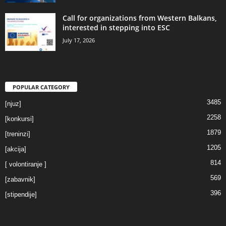
Call for organizations from Western Balkans,
interested in stepping into ESC
July 17, 2026
POPULAR CATEGORY
3485
[njuz]
2258
[konkursi]
1879
[treninzi]
1205
[akcija]
814
[ volontiranje ]
569
[zabavnik]
396
[stipendije]