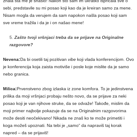
znala šta me je snašlo! Nakon što sam im ukratko ispričala sve o
sebi, predstavile su mi posao koji kao da je kreiran samo za mene.
Nisam mogla da verujem da sam napokon našla posao koji sam
sve vreme tražila i da je i on našao mene!
Zašto tvoji vršnjaci treba da se prijave na Originalne
razgovore?
Nevena:
Da bi osetili taj pozitivan
vibe
koji vlada konferencijom. Ovo
je konferencija koja zaista motiviše i posle koje mislite da je samo
nebo granica.
Milica:
Prvenstveno zbog izlaska iz zone komfora. To je jedinstvena
prilika da moji vršnjaci probaju nešto novo, da se prijave za neki
posao koji je van njihove struke, da se odvaže! Takođe, mislim da
moji primer najbolje pokazuje da se na Originalnim razgovorima
može desiti neočekivano! Nikada ne znaš ko te može primetiti i
koga možeš upoznati. Na tebi je „samo“ da napraviš taj korak
napred – da se prijaviš!