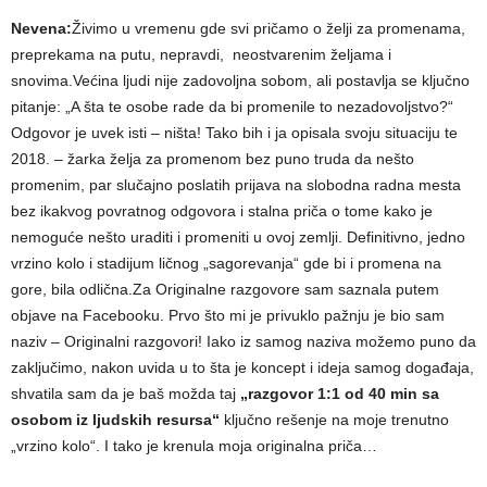
Nevena:
Živimo u vremenu gde svi pričamo o želji za promenama,
preprekama na putu, nepravdi, neostvarenim željama i
snovima.Većina ljudi nije zadovoljna sobom, ali postavlja se ključno
pitanje: „A šta te osobe rade da bi promenile to nezadovoljstvo?“
Odgovor je uvek isti – ništa! Tako bih i ja opisala svoju situaciju te
2018. – žarka želja za promenom bez puno truda da nešto
promenim, par slučajno poslatih prijava na slobodna radna mesta
bez ikakvog povratnog odgovora i stalna priča o tome kako je
nemoguće nešto uraditi i promeniti u ovoj zemlji. Definitivno, jedno
vrzino kolo i stadijum ličnog „sagorevanja“ gde bi i promena na
gore, bila odlična.Za Originalne razgovore sam saznala putem
objave na Facebooku. Prvo što mi je privuklo pažnju je bio sam
naziv – Originalni razgovori! Iako iz samog naziva možemo puno da
zaključimo, nakon uvida u to šta je koncept i ideja samog događaja,
shvatila sam da je baš možda taj
„razgovor 1:1 od 40 min sa
osobom iz ljudskih resursa“
ključno rešenje na moje trenutno
„vrzino kolo“. I tako je krenula moja originalna priča…