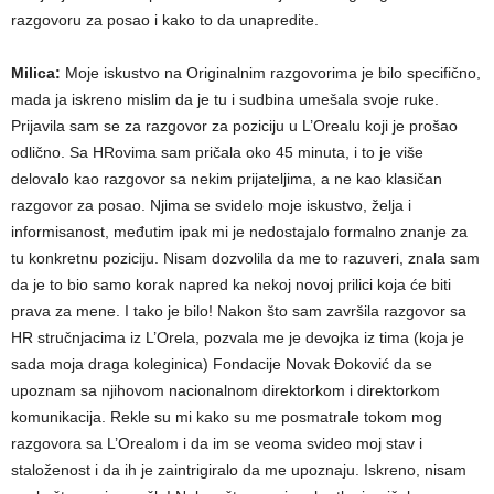
razgovoru za posao i kako to da unapredite.
Milica:
Moje iskustvo na Originalnim razgovorima je bilo specifično,
mada ja iskreno mislim da je tu i sudbina umešala svoje ruke.
Prijavila sam se za razgovor za poziciju u L’Orealu koji je prošao
odlično. Sa HRovima sam pričala oko 45 minuta, i to je više
delovalo kao razgovor sa nekim prijateljima, a ne kao klasičan
razgovor za posao. Njima se svidelo moje iskustvo, želja i
informisanost, međutim ipak mi je nedostajalo formalno znanje za
tu konkretnu poziciju. Nisam dozvolila da me to razuveri, znala sam
da je to bio samo korak napred ka nekoj novoj prilici koja će biti
prava za mene. I tako je bilo! Nakon što sam završila razgovor sa
HR stručnjacima iz L’Orela, pozvala me je devojka iz tima (koja je
sada moja draga koleginica) Fondacije Novak Đoković da se
upoznam sa njihovom nacionalnom direktorkom i direktorkom
komunikacija. Rekle su mi kako su me posmatrale tokom mog
razgovora sa L’Orealom i da im se veoma svideo moj stav i
staloženost i da ih je zaintrigiralo da me upoznaju. Iskreno, nisam