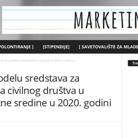
 VOLONTIRANJE ]
[STIPENDIJE]
[ SAVETOVALIŠTE ZA MLADE
a za podršku projektima civilnog društva u oblasti...
Tr
odelu sredstava za
 civilnog društva u
otne sredine u 2020. godini