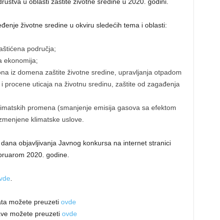
ruštva u oblasti zaštite životne sredine u 2020. godini.
eđenje životne sredine u okviru sledećih tema i oblasti:
aštićena područja;
a ekonomija;
na iz domena zaštite životne sredine, upravljanja otpadom
 procene uticaja na životnu sredinu, zaštite od zagađenja
limatskih promena (smanjenje emisija gasova sa efektom
 izmenjene klimatske uslove.
dana objavljivanja Javnog konkursa na internet stranici
ebruarom 2020. godine.
vde
.
ata možete preuzeti
ovde
ave možete preuzeti
ovde