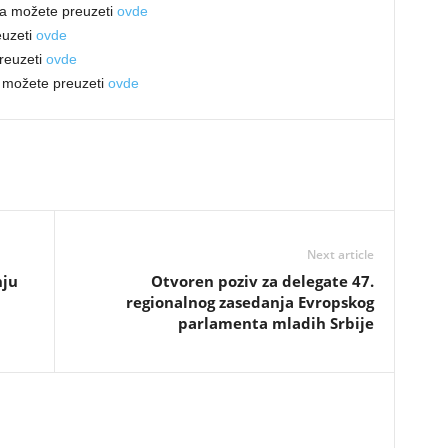
ta možete preuzeti
ovde
euzeti
ovde
reuzeti
ovde
a možete preuzeti
ovde
Next article
nju
Otvoren poziv za delegate 47.
regionalnog zasedanja Evropskog
parlamenta mladih Srbije