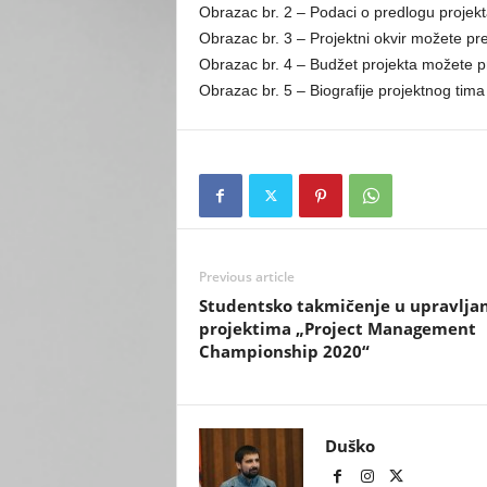
Obrazac br. 2 – Podaci o predlogu projek
Obrazac br. 3 – Projektni okvir možete pr
Obrazac br. 4 – Budžet projekta možete p
Obrazac br. 5 – Biografije projektnog tim
Previous article
Studentsko takmičenje u upravlja
projektima „Project Management
Championship 2020“
Duško