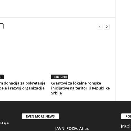
i]
[konkursi]
m donacija za pokretanje
Grantovi za lokalne romske
deja i razvoj organizacija
inicijative na teritoriji Republike
Srbije
EVEN MORE NEWS
PO
držaja
[njuz]
JAVNI POZIV: Atlas