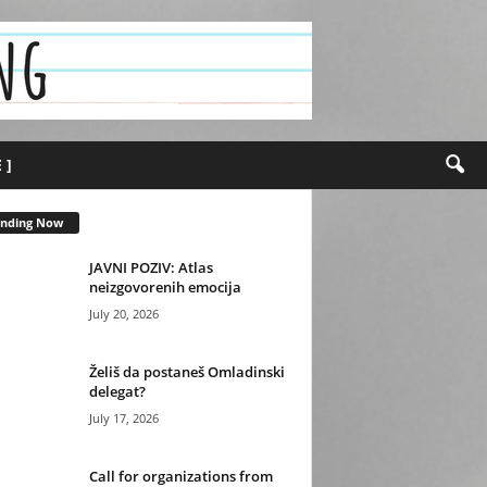
 ]
ending Now
JAVNI POZIV: Atlas
neizgovorenih emocija
July 20, 2026
Želiš da postaneš Omladinski
delegat?
July 17, 2026
Call for organizations from