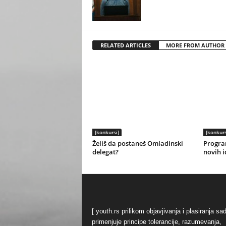
RELATED ARTICLES
MORE FROM AUTHOR
[konkursi]
[konkurs
Želiš da postaneš Omladinski
Progra
delegat?
novih i
[ youth.rs prilikom objavjivanja i plasiranja sa
primenjuje principe tolerancije, razumevanja,