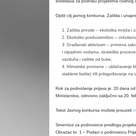
sredstava za podršku projektima civilnog d
Opšti cilj javnog konkursa: Zaštita i unapr
Zaštita prirode – ekološka mreža i z
Ekološko preduzetništvo – cirkularn
Građanski aktivizam – primena zako
i otpadnim vodama, strateške procene i
vazduha i zaštite od buke;
Klimatske promene – ublažavanje k
staklene bašte) i/ili prilagođavanje na
Rok za podnošenje prijava je: 20 dana od 
Ministarstva, odnosno zaključno sa 20. f
Tekst Javnog konkursa možete preuzeti
o
Smernice za podnosioce predloga projek
Obrazac br. 1 – Podaci o podnosiocu Prij