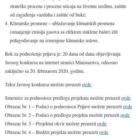
strateške procene i procene uticaja na životnu sredinu, zaštite
od zagađenja vazduha i zaštite od buke;
Klimatske promene – ublažavanje klimatskih promena
(smanjenje emisija gasova sa efektom staklene bašte) i/ili
prilagođavanje na izmenjene klimatske uslove.
Rok za podnošenje prijava je: 20 dana od dana objavljivanja
Javnog konkursa na internet stranici Ministarstva, odnosno
zaključno sa 20. februarom 2020. godine.
Tekst Javnog konkursa možete preuzeti
ovde
.
Smernice za podnosioce predloga projekata možete preuzeti
ovde
Obrazac br. 1 – Podaci o podnosiocu Prijave možete preuzeti
ovde
Obrazac br. 2 – Podaci o predlogu projekta možete preuzeti
ovde
Obrazac br. 3 – Projektni okvir možete preuzeti
ovde
Obrazac br. 4 – Budžet projekta možete preuzeti
ovde