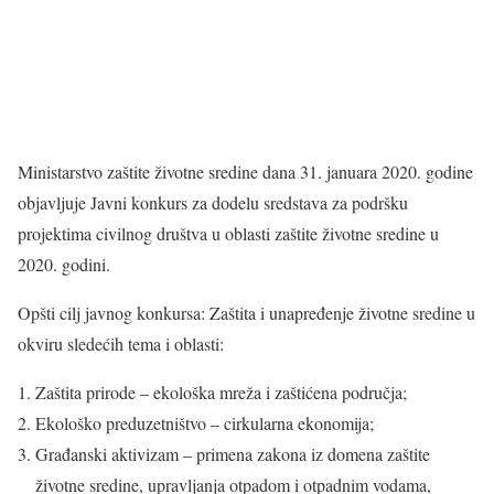
Ministarstvo zaštite životne sredine dana 31. januara 2020. godine
objavljuje Javni konkurs za dodelu sredstava za podršku
projektima civilnog društva u oblasti zaštite životne sredine u
2020. godini.
Opšti cilj javnog konkursa: Zaštita i unapređenje životne sredine u
okviru sledećih tema i oblasti:
Zaštita prirode – ekološka mreža i zaštićena područja;
Ekološko preduzetništvo – cirkularna ekonomija;
Građanski aktivizam – primena zakona iz domena zaštite
životne sredine, upravljanja otpadom i otpadnim vodama,