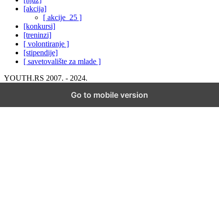
[akcija]
[ akcije_25 ]
[konkursi]
[treninzi]
[ volontiranje ]
[stipendije]
[ savetovalište za mlade ]
YOUTH.RS 2007. - 2024.
Go to mobile version