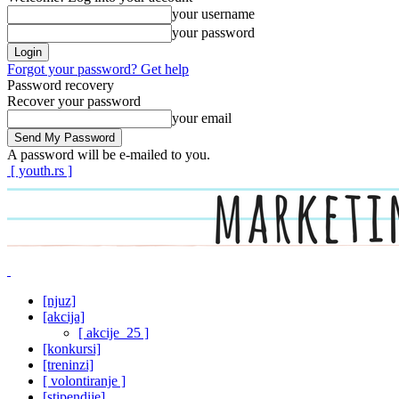
your username
your password
Forgot your password? Get help
Password recovery
Recover your password
your email
A password will be e-mailed to you.
[ youth.rs ]
[njuz]
[akcija]
[ akcije_25 ]
[konkursi]
[treninzi]
[ volontiranje ]
[stipendije]