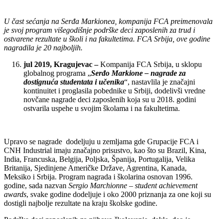
U čast sećanja na Serđa Markionea, kompanija FCA preimenovala
je svoj program višegodišnje podrške deci zaposlenih za trud i
ostvarene rezultate u školi i na fakultetima. FCA Srbija, ove godine
nagradila je 20 najboljih.
jul 2019, Kragujevac –
Kompanija FCA Srbija, u sklopu
globalnog programa „
Serđo Markione – nagrade za
dostignuća studentata i učenika
“, nastavlila je značajni
kontinuitet i proglasila pobednike u Srbiji, dodelivši vredne
novčane nagrade deci zaposlenih koja su u 2018. godini
ostvarila uspehe u svojim školama i na fakultetima.
Upravo se nagrade dodeljuju u zemljama gde Grupacije FCA i
CNH Industrial imaju značajno prisustvo, kao što su Brazil, Kina,
India, Francuska, Belgija, Poljska, Španija, Portugalija, Velika
Britanija, Sjedinjene Američke Države, Agrentina, Kanada,
Meksiko i Srbija. Program nagrada i školarina osnovan 1996.
godine, sada nazvan
Sergio Marchionne – student achievement
awards
, svake godine dodeljuje i oko 2000 priznanja za one koji su
dostigli najbolje rezultate na kraju školske godine.