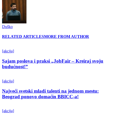
Duško
RELATED ARTICLES
MORE FROM AUTHOR
[akcija]
Sajam poslova i praksi „JobFair – Kreiraj svoju
budućnost!”
[akcija]
Najveći svetski mladi talenti na jednom mestu:
Beograd ponovo domaćin BBICC-a!
[akcija]