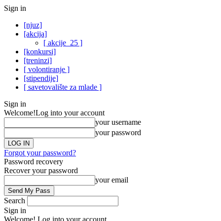
Sign in
[njuz]
[akcija]
[ akcije_25 ]
[konkursi]
[treninzi]
[ volontiranje ]
[stipendije]
[ savetovalište za mlade ]
Sign in
Welcome!
Log into your account
your username
your password
Forgot your password?
Password recovery
Recover your password
your email
Search
Sign in
Welcome! Log into your account