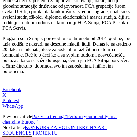
Podrška deci zaposlenih za njihovo školovanje, dakle, deo je
globalne strategije društvene odgovornosti FCA grupacije širom
sveta. U Srbiji priliku da konkurušu za vredne nagrade, imali su svi
svršeni srednjoškolci, diplomci akademskih i master studija, čiji su
roditelji u radnom odnosu u kompaniji FCA Srbija, FCA Plastik i
FCA Servis.
Program se u Srbiji srporovodi u kontinuitetu od 2014. godine, i od
tada godišnje nagradi na desetine mladih ljudi. Danas je nagrađeno
20 đaka i studenata, dece zaposlenih u različitim sektorima
kompanije. Reč je o deci koja su svojim trudom i posvećenošću
pokazala kako se stiže do uspeha, čemu je i FCA Srbija posvećena,
a čime direktno doprinosi svojim zaposlenima i njihovim
porodicma.
Facebook
X
Pinterest
WhatsApp
Previous article
Poziv na trening “Perform your identity in a
changing Europe”
Next article
KONKURS ZA VOLONTERE NA ART
SEQUENCES PROJEKTU