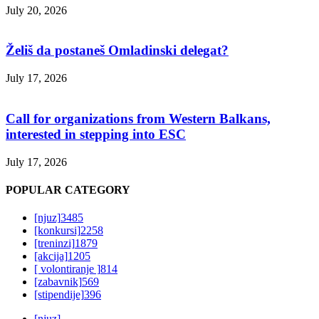
July 20, 2026
Želiš da postaneš Omladinski delegat?
July 17, 2026
Call for organizations from Western Balkans,
interested in stepping into ESC
July 17, 2026
POPULAR CATEGORY
[njuz]
3485
[konkursi]
2258
[treninzi]
1879
[akcija]
1205
[ volontiranje ]
814
[zabavnik]
569
[stipendije]
396
[njuz]