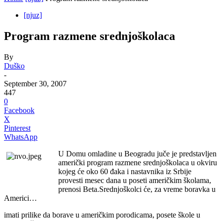
[njuz]
Program razmene srednjoškolaca
By
Duško
-
September 30, 2007
447
0
Facebook
X
Pinterest
WhatsApp
U Domu omladine u Beogradu juče je predstavljen
američki program razmene srednjoškolaca u okviru
kojeg će oko 60 đaka i nastavnika iz Srbije
provesti mesec dana u poseti američkim školama,
prenosi Beta.Srednjoškolci će, za vreme boravka u
Americi…
imati prilike da borave u američkim porodicama, posete škole u