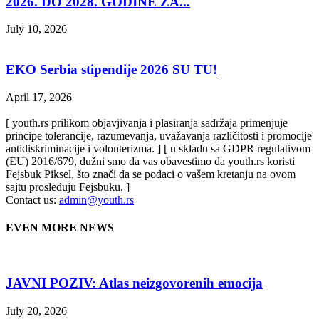
2026. DO 2028. GODINE ZA...
July 10, 2026
EKO Serbia stipendije 2026 SU TU!
April 17, 2026
[ youth.rs prilikom objavjivanja i plasiranja sadržaja primenjuje
principe tolerancije, razumevanja, uvažavanja različitosti i promocije
antidiskriminacije i volonterizma. ] [ u skladu sa GDPR regulativom
(EU) 2016/679, dužni smo da vas obavestimo da youth.rs koristi
Fejsbuk Piksel, što znači da se podaci o vašem kretanju na ovom
sajtu prosleđuju Fejsbuku. ]
Contact us:
admin@youth.rs
EVEN MORE NEWS
JAVNI POZIV: Atlas neizgovorenih emocija
July 20, 2026