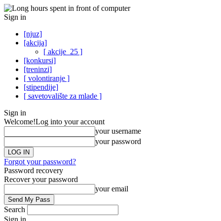
Sign in
[njuz]
[akcija]
[ akcije_25 ]
[konkursi]
[treninzi]
[ volontiranje ]
[stipendije]
[ savetovalište za mlade ]
Sign in
Welcome!
Log into your account
your username
your password
Forgot your password?
Password recovery
Recover your password
your email
Search
Sign in