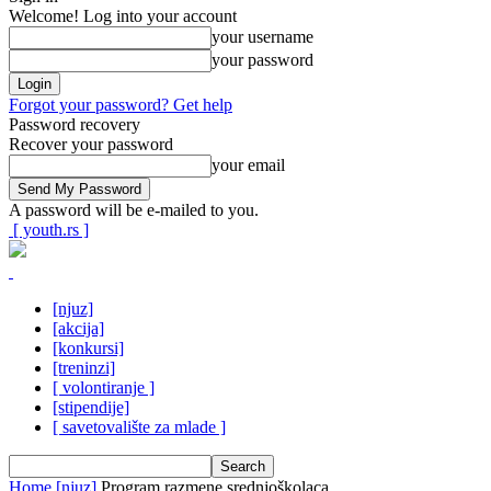
Welcome! Log into your account
your username
your password
Forgot your password? Get help
Password recovery
Recover your password
your email
A password will be e-mailed to you.
[ youth.rs ]
[njuz]
[akcija]
[konkursi]
[treninzi]
[ volontiranje ]
[stipendije]
[ savetovalište za mlade ]
Home
[njuz]
Program razmene srednjoškolaca