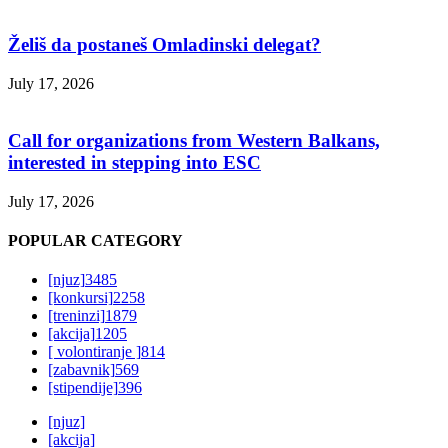
Želiš da postaneš Omladinski delegat?
July 17, 2026
Call for organizations from Western Balkans,
interested in stepping into ESC
July 17, 2026
POPULAR CATEGORY
[njuz]
3485
[konkursi]
2258
[treninzi]
1879
[akcija]
1205
[ volontiranje ]
814
[zabavnik]
569
[stipendije]
396
[njuz]
[akcija]