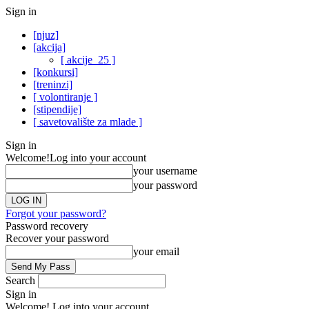
Sign in
[njuz]
[akcija]
[ akcije_25 ]
[konkursi]
[treninzi]
[ volontiranje ]
[stipendije]
[ savetovalište za mlade ]
Sign in
Welcome!
Log into your account
your username
your password
Forgot your password?
Password recovery
Recover your password
your email
Search
Sign in
Welcome! Log into your account