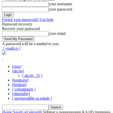
your username
your password
Forgot your password? Get help
Password recovery
Recover your password
your email
A password will be e-mailed to you.
[ youth.rs ]
[njuz]
[akcija]
[ akcije_25 ]
[konkursi]
[treninzi]
[ volontiranje ]
[stipendije]
[ savetovalište za mlade ]
Home
Saveti od iskusnih
Vebinar o popunjavanju KA105 formulara