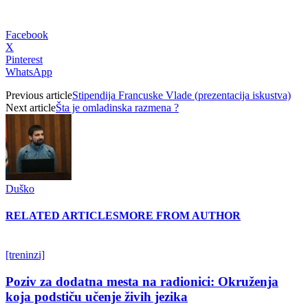
Facebook
X
Pinterest
WhatsApp
Previous article
Stipendija Francuske Vlade (prezentacija iskustva)
Next article
Šta je omladinska razmena ?
Duško
RELATED ARTICLES
MORE FROM AUTHOR
[treninzi]
Poziv za dodatna mesta na radionici: Okruženja
koja podstiču učenje živih jezika