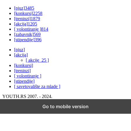
[njuz]
3485
[konkursi]
2258
[treninzi]
1879
[akcija]
1205
[ volontiranje ]
814
[zabavnik]
569
[stipendije]
396
[njuz]
[akcija]
[ akcije_25 ]
[konkursi]
[treninzi]
[ volontiranje ]
[stipendije]
[ savetovalište za mlade ]
YOUTH.RS 2007. - 2024.
Go to mobile version