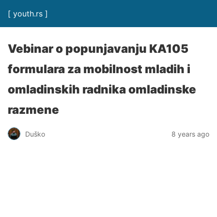
[ youth.rs ]
Vebinar o popunjavanju KA105
formulara za mobilnost mladih i
omladinskih radnika omladinske
razmene
Duško
8 years ago