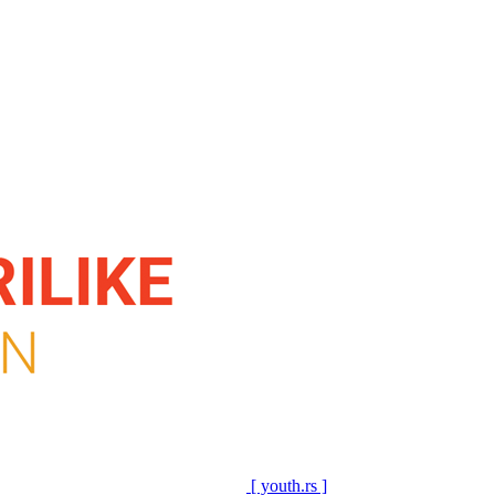
[ youth.rs ]