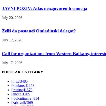
JAVNI POZIV: Atlas neizgovorenih emocija
July 20, 2026
Želiš da postaneš Omladinski delegat?
July 17, 2026
Call for organizations from Western Balkans, interest
July 17, 2026
POPULAR CATEGORY
[njuz]
3485
[konkursi]
2258
[treninzi]
1879
[akcija]
1205
[ volontiranje ]
814
[zabavnik]
569