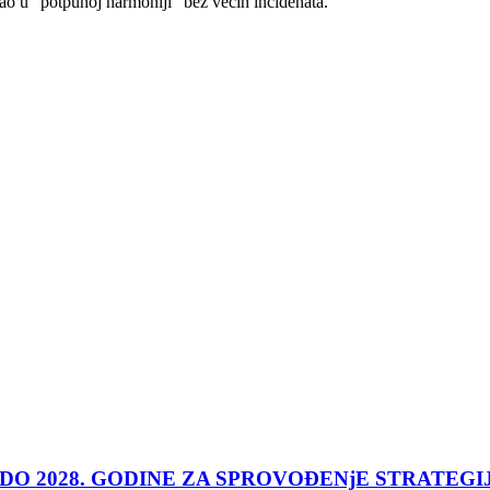
ošao u "potpunoj harmoniji" bez većih incidenata.
 DO 2028. GODINE ZA SPROVOĐENjE STRATEGI