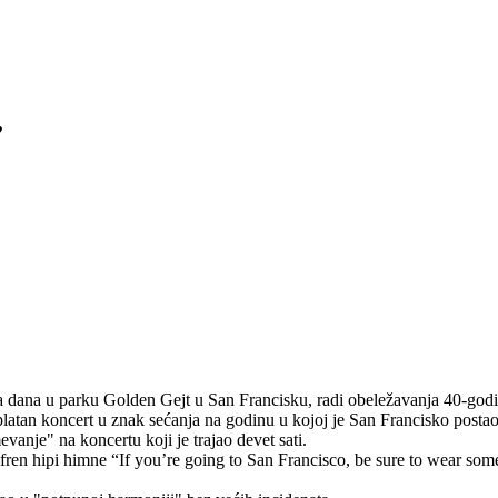
”
a dana u parku Golden Gejt u San Francisku, radi obeležavanja 40-godiš
besplatan koncert u znak sećanja na godinu u kojoj je San Francisko posta
evanje" na koncertu koji je trajao devet sati.
efren hipi himne “If you’re going to San Francisco, be sure to wear s