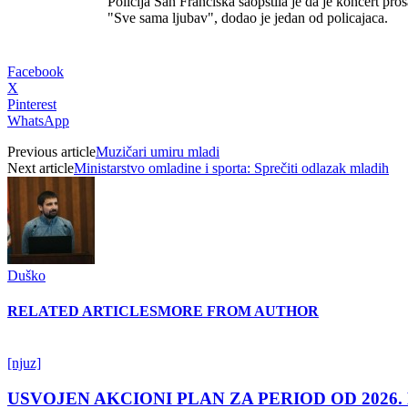
Policija San Franciska saopštila je da je koncert pr
"Sve sama ljubav", dodao je jedan od policajaca.
Facebook
X
Pinterest
WhatsApp
Previous article
Muzičari umiru mladi
Next article
Ministarstvo omladine i sporta: Sprečiti odlazak mladih
Duško
RELATED ARTICLES
MORE FROM AUTHOR
[njuz]
USVOJEN AKCIONI PLAN ZA PERIOD OD 2026.