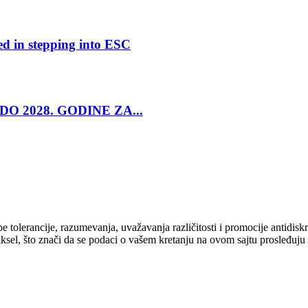
ed in stepping into ESC
O 2028. GODINE ZA...
cipe tolerancije, razumevanja, uvažavanja različitosti i promocije antid
ksel, što znači da se podaci o vašem kretanju na ovom sajtu prosleđuju