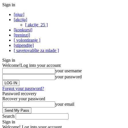
Sign in
[njuz]
[akcija]
[ akcije_25 ]
[konkursi]
[treninzi]
[ volontiranje ]
[stipendije]
[ savetovalište za mlade ]
Sign in
Welcome!
Log into your account
your username
your password
Forgot your password?
Password recovery
Recover your password
your email
Search
Sign in
Welcome! Log into your account