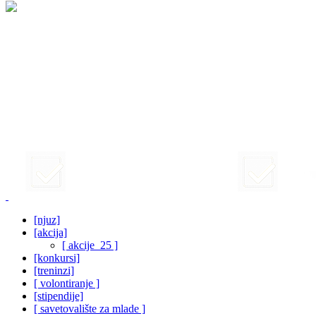
[njuz]
[akcija]
[ akcije_25 ]
[konkursi]
[treninzi]
[ volontiranje ]
[stipendije]
[ savetovalište za mlade ]