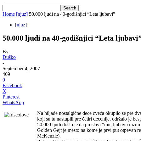
Home
[njuz]
50.000 ljudi na 40-godišnjici “Leta ljubavi”
[njuz]
50.000 ljudi na 40-godišnjici “Leta ljubavi
By
Duško
-
September 4, 2007
469
0
Facebook
X
Pinterest
WhatsApp
Na hiljade nostalgične dece cveća okupilo se pre dv
koji su tu nastupili pre četiri decenije, održalo je 
50.000 ljudi došlo je da proslavi "mir, ljubav i razum
Golden Gejt je mesto na kome je prvi put otpevan r
McKenzie).