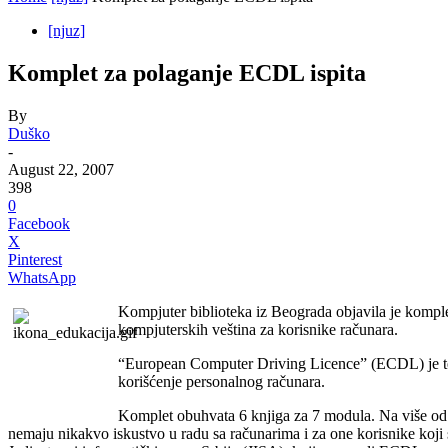
[njuz]
Komplet za polaganje ECDL ispita
By
Duško
-
August 22, 2007
398
0
Facebook
X
Pinterest
WhatsApp
Kompjuter biblioteka iz Beograda objavila je kompl
kompjuterskih veština za korisnike računara.
“European Computer Driving Licence” (ECDL) je test 
korišćenje personalnog računara.
Komplet obuhvata 6 knjiga za 7 modula. Na više od 
nemaju nikakvo iskustvo u radu sa računarima i za one korisnike koji