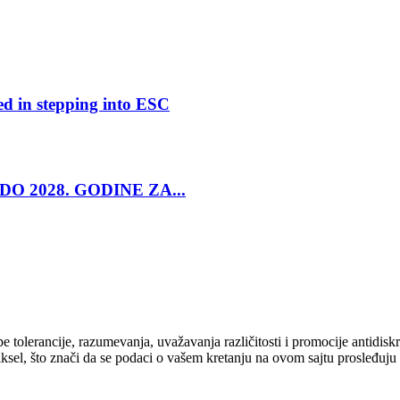
ed in stepping into ESC
O 2028. GODINE ZA...
cipe tolerancije, razumevanja, uvažavanja različitosti i promocije antid
ksel, što znači da se podaci o vašem kretanju na ovom sajtu prosleđuju