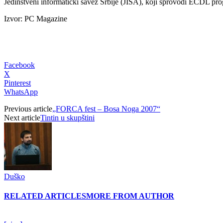
Jedinstveni informatički savez Srbije (JISA), koji sprovodi ECDL progr
Izvor: PC Magazine
Facebook
X
Pinterest
WhatsApp
Previous article
„FORCA fest – Bosa Noga 2007“
Next article
Tintin u skupštini
Duško
RELATED ARTICLES
MORE FROM AUTHOR