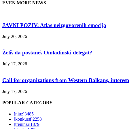
EVEN MORE NEWS
JAVNI POZIV: Atlas neizgovorenih emocija
July 20, 2026
Želiš da postaneš Omladinski delegat?
July 17, 2026
Call for organizations from Western Balkans, interest
July 17, 2026
POPULAR CATEGORY
[njuz]
3485
[konkursi]
2258
[treninzi]
1879