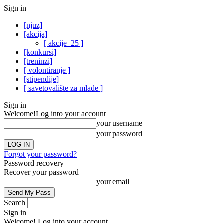
Sign in
[njuz]
[akcija]
[ akcije_25 ]
[konkursi]
[treninzi]
[ volontiranje ]
[stipendije]
[ savetovalište za mlade ]
Sign in
Welcome!
Log into your account
your username
your password
Forgot your password?
Password recovery
Recover your password
your email
Search
Sign in
Welcome! Log into your account