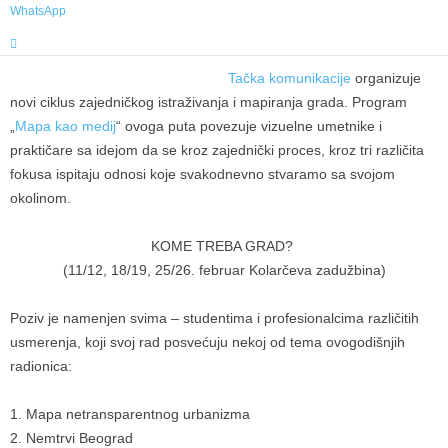
WhatsApp
Tačka komunikacije
organizuje
novi ciklus zajedničkog istraživanja i mapiranja grada. Program
„
Mapa kao medij
“ ovoga puta povezuje vizuelne umetnike i
praktičare sa idejom da se kroz zajednički proces, kroz tri različita
fokusa ispitaju odnosi koje svakodnevno stvaramo sa svojom
okolinom.
KOME TREBA GRAD?
(11/12, 18/19, 25/26. februar Kolarčeva zadužbina)
Poziv je namenjen
svima – studentima i profesionalcima različitih
usmerenja,
koji svoj rad posvećuju nekoj od tema ovogodišnjih
radionica:
1. Mapa netransparentnog urbanizma
2. Nemtrvi Beograd