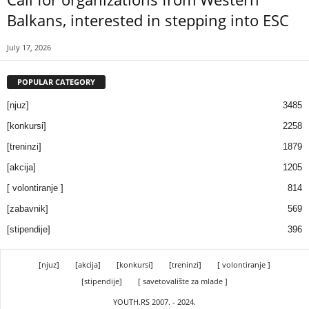
Balkans, interested in stepping into ESC
July 17, 2026
POPULAR CATEGORY
[njuz]
3485
[konkursi]
2258
[treninzi]
1879
[akcija]
1205
[ volontiranje ]
814
[zabavnik]
569
[stipendije]
396
[njuz]
[akcija]
[konkursi]
[treninzi]
[ volontiranje ]
[stipendije]
[ savetovalište za mlade ]
YOUTH.RS 2007. - 2024.