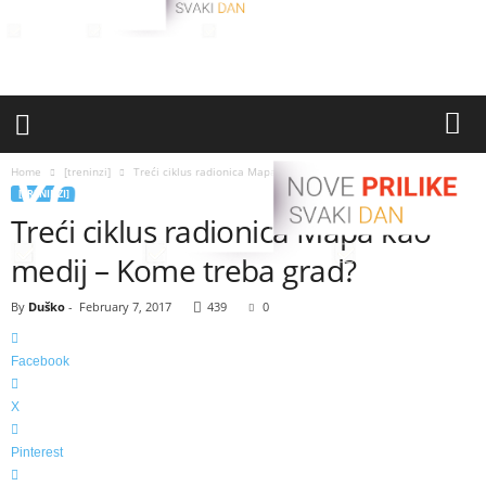
[
y
o
u
t
h
Home
[treninzi]
Treći ciklus radionica Mapa kao medij – Kome treba grad?
.
[TRENINZI]
r
Treći ciklus radionica Mapa kao
s
]
medij – Kome treba grad?
By
Duško
-
February 7, 2017
439
0
Facebook
X
Pinterest