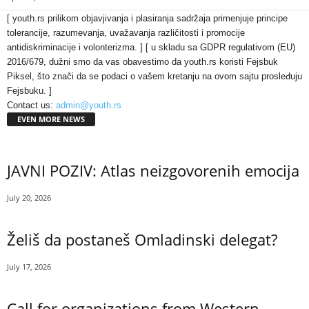
[ youth.rs prilikom objavjivanja i plasiranja sadržaja primenjuje principe
tolerancije, razumevanja, uvažavanja različitosti i promocije
antidiskriminacije i volonterizma. ] [ u skladu sa GDPR regulativom (EU)
2016/679, dužni smo da vas obavestimo da youth.rs koristi Fejsbuk
Piksel, što znači da se podaci o vašem kretanju na ovom sajtu prosleđuju
Fejsbuku. ]
Contact us:
admin@youth.rs
EVEN MORE NEWS
JAVNI POZIV: Atlas neizgovorenih emocija
July 20, 2026
Želiš da postaneš Omladinski delegat?
July 17, 2026
Call for organizations from Western