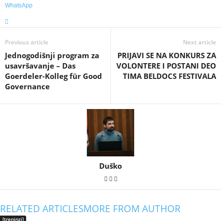
WhatsApp
Previous article
Next article
Јednogodišnji program za
PRIJAVI SE NA KONKURS ZA
usavršavanje – Das
VOLONTERE I POSTANI DEO
Goerdeler-Kolleg für Good
TIMA BELDOCS FESTIVALA
Governance
Duško
RELATED ARTICLES
MORE FROM AUTHOR
[treninzi]