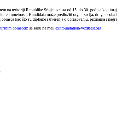
štem na teritoriji Republike Srbije uzrasta od 15. do 30. godina koji im
kulture i umetnosti. Kandidata može predložiti organizacija, druga osob
brasca kao što su diplome i uverenja o obrazovanju, priznanja i nagrade
ursnim obrascem
se šalju na mejl
exitfoundation@exitfest.org
.
e