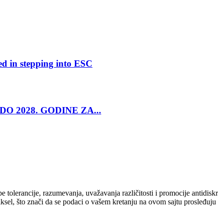
ed in stepping into ESC
O 2028. GODINE ZA...
cipe tolerancije, razumevanja, uvažavanja različitosti i promocije antid
ksel, što znači da se podaci o vašem kretanju na ovom sajtu prosleđuju