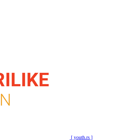
[ youth.rs ]