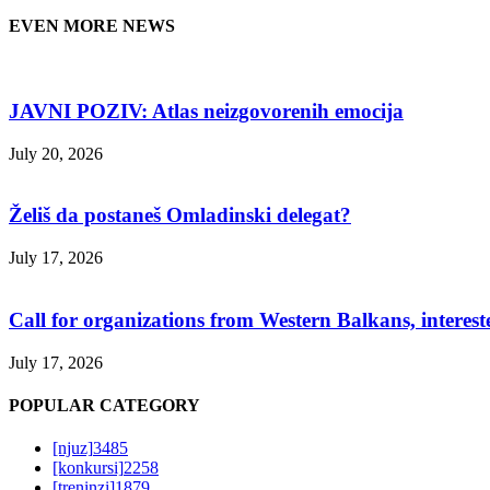
EVEN MORE NEWS
JAVNI POZIV: Atlas neizgovorenih emocija
July 20, 2026
Želiš da postaneš Omladinski delegat?
July 17, 2026
Call for organizations from Western Balkans, interest
July 17, 2026
POPULAR CATEGORY
[njuz]
3485
[konkursi]
2258
[treninzi]
1879