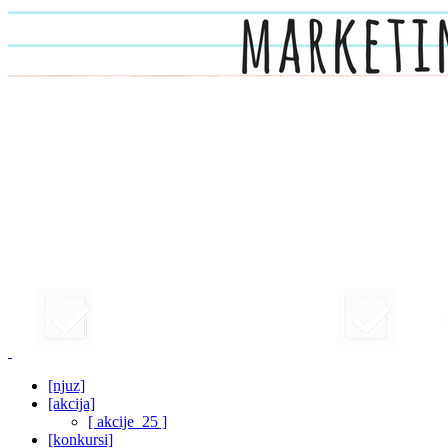
[njuz]
[akcija]
[ akcije_25 ]
[konkursi]