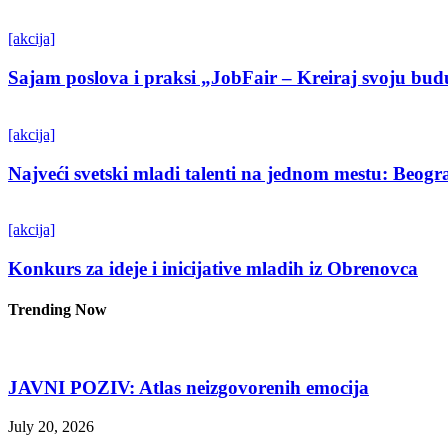
[akcija]
Sajam poslova i praksi „JobFair – Kreiraj svoju bud
[akcija]
Najveći svetski mladi talenti na jednom mestu: Beo
[akcija]
Konkurs za ideje i inicijative mladih iz Obrenovca
Trending Now
JAVNI POZIV: Atlas neizgovorenih emocija
July 20, 2026