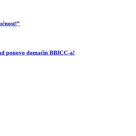
ućnost!”
grad ponovo domaćin BBICC-a!