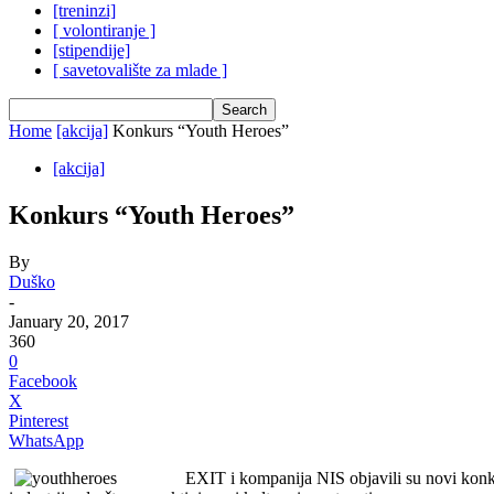
[treninzi]
[ volontiranje ]
[stipendije]
[ savetovalište za mlade ]
Home
[akcija]
Konkurs “Youth Heroes”
[akcija]
Konkurs “Youth Heroes”
By
Duško
-
January 20, 2017
360
0
Facebook
X
Pinterest
WhatsApp
EXIT i kompanija NIS objavili su novi konkur