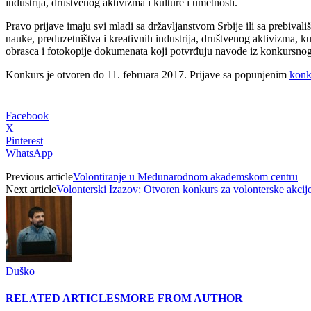
industrija, društvenog aktivizma i kulture i umetnosti.
Pravo prijave imaju svi mladi sa državljanstvom Srbije ili sa prebivali
nauke, preduzetništva i kreativnih industrija, društvenog aktivizma, 
obrasca i fotokopije dokumenata koji potvrđuju navode iz konkursnog o
Konkurs je otvoren do 11. februara 2017. Prijave sa popunjenim
konk
Facebook
X
Pinterest
WhatsApp
Previous article
Volontiranje u Međunarodnom akademskom centru
Next article
Volonterski Izazov: Otvoren konkurs za volonterske akcij
Duško
RELATED ARTICLES
MORE FROM AUTHOR