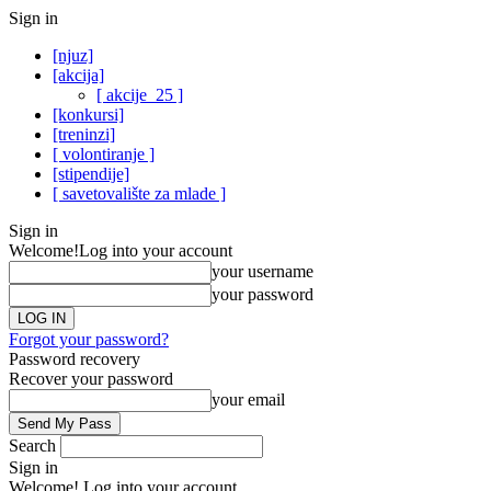
Sign in
[njuz]
[akcija]
[ akcije_25 ]
[konkursi]
[treninzi]
[ volontiranje ]
[stipendije]
[ savetovalište za mlade ]
Sign in
Welcome!
Log into your account
your username
your password
Forgot your password?
Password recovery
Recover your password
your email
Search
Sign in
Welcome! Log into your account