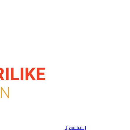
[ youth.rs ]