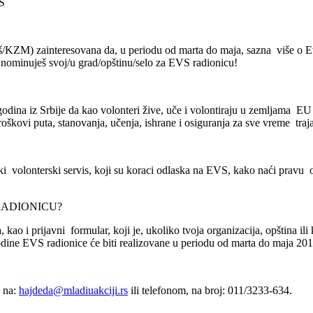
IS
g/opš/KZM) zainteresovana da, u periodu od marta do maja, sazna više 
 nominuješ svoj/u grad/opštinu/selo za EVS radionicu!
 godina iz Srbije da kao volonteri žive, uče i volontiraju u zemljama
roškovi puta, stanovanja, učenja, ishrane i osiguranja za sve vreme traja
ki volonterski servis, koji su koraci odlaska na EVS, kako naći pravu 
RADIONICU?
, kao i prijavni formular, koji je, ukoliko tvoja organizacija, opština i
godine EVS radionice će biti realizovane u periodu od marta do maja 20
a na:
hajdeda@mladiuakciji.rs
ili telefonom, na broj: 011/3233-634.