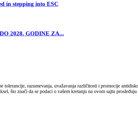
ed in stepping into ESC
O 2028. GODINE ZA...
cipe tolerancije, razumevanja, uvažavanja različitosti i promocije antid
ksel, što znači da se podaci o vašem kretanju na ovom sajtu prosleđuju