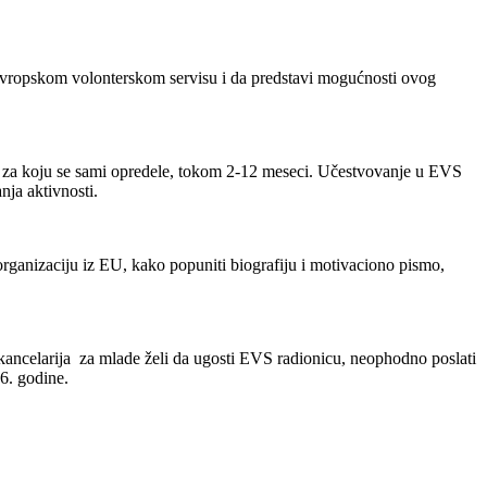
o Evropskom volonterskom servisu i da predstavi mogućnosti ovog
 EU za koju se sami opredele, tokom 2-12 meseci. Učestvovanje u EVS
nja aktivnosti.
organizaciju iz EU, kako popuniti biografiju i motivaciono pismo,
li kancelarija za mlade želi da ugosti EVS radionicu, neophodno poslati
16. godine.