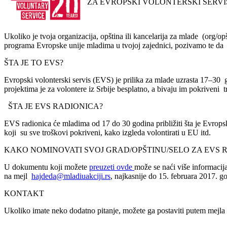
ZA EVROPSKI VOLONTERSKI SERV
Ukoliko je tvoja organizacija, opština ili kancelarija za mlade (or
programa Evropske unije mladima u tvojoj zajednici, pozivamo te da
ŠTA JE TO EVS?
Evropski volonterski servis (EVS) je prilika za mlade uzrasta 17–30
projektima je za volontere iz Srbije besplatno, a bivaju im pokriveni t
ŠTA JE EVS RADIONICA?
EVS radionica će mladima od 17 do 30 godina približiti šta je Evrops
koji su sve troškovi pokriveni, kako izgleda volontirati u EU itd.
KAKO NOMINOVATI SVOJ GRAD/OPŠTINU/SELO ZA EVS 
U dokumentu koji možete
preuzeti ovde
može se naći više informacija
na mejl
hajdeda@mladiuakciji.rs
, najkasnije do 15. februara 2017. 
KONTAKT
Ukoliko imate neko dodatno pitanje, možete ga postaviti putem mejl