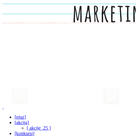
[njuz]
[akcija]
[ akcije_25 ]
[konkursi]