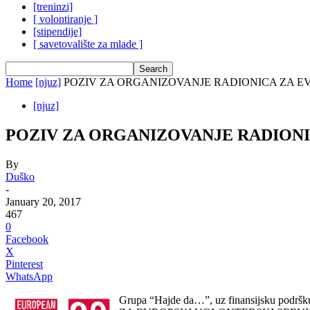
[treninzi]
[ volontiranje ]
[stipendije]
[ savetovalište za mlade ]
Home
[njuz]
POZIV ZA ORGANIZOVANJE RADIONICA ZA E
[njuz]
POZIV ZA ORGANIZOVANJE RADIONI
By
Duško
-
January 20, 2017
467
0
Facebook
X
Pinterest
WhatsApp
Grupa “Hajde da…”, uz finansijsku podr