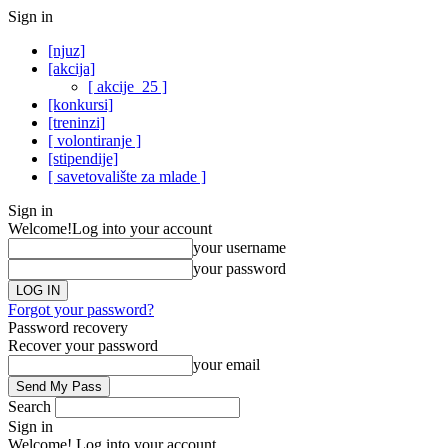
Sign in
[njuz]
[akcija]
[ akcije_25 ]
[konkursi]
[treninzi]
[ volontiranje ]
[stipendije]
[ savetovalište za mlade ]
Sign in
Welcome!
Log into your account
your username
your password
Forgot your password?
Password recovery
Recover your password
your email
Search
Sign in
Welcome! Log into your account