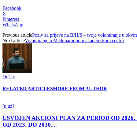
Facebook
X
Pinterest
WhatsApp
Previous article
Poziv za prijave na B/H/S – tvoje volontiranje u okv
Next article
Volontiranje u Međunarodnom akademskom centru
Duško
RELATED ARTICLES
MORE FROM AUTHOR
[njuz]
USVOJEN AKCIONI PLAN ZA PERIOD OD 2026.
OD 2023. DO 2030....