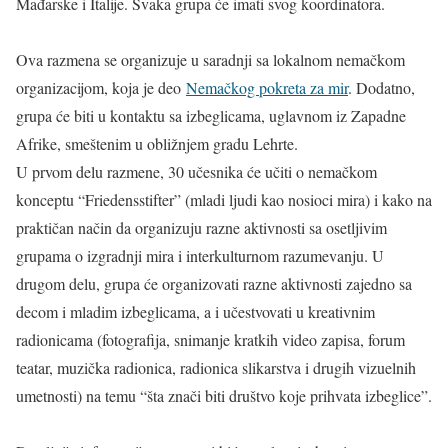
Mađarske i Italije. Svaka grupa će imati svog koordinatora.
Ova razmena se organizuje u saradnji sa lokalnom nemačkom
organizacijom, koja je deo
Nemačkog pokreta za mir
. Dodatno,
grupa će biti u kontaktu sa izbeglicama, uglavnom iz Zapadne
Afrike, smeštenim u obližnjem gradu Lehrte.
U prvom delu razmene, 30 učesnika će učiti o nemačkom
konceptu “Friedensstifter” (mladi ljudi kao nosioci mira) i kako na
praktičan način da organizuju razne aktivnosti sa osetljivim
grupama o izgradnji mira i interkulturnom razumevanju. U
drugom delu, grupa će organizovati razne aktivnosti zajedno sa
decom i mladim izbeglicama, a i učestvovati u kreativnim
radionicama (fotografija, snimanje kratkih video zapisa, forum
teatar, muzička radionica, radionica slikarstva i drugih vizuelnih
umetnosti) na temu “šta znači biti društvo koje prihvata izbeglice”.