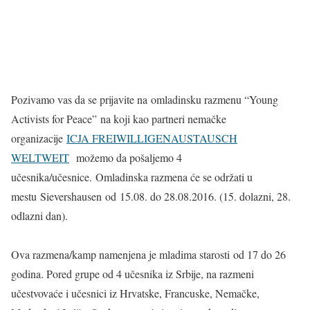
Pozivamo vas da se prijavite na omladinsku razmenu “Young
Activists for Peace” na koji kao partneri nemačke
organizacije
ICJA FREIWILLIGENAUSTAUSCH
WELTWEIT
možemo da pošaljemo 4
učesnika/učesnice. Omladinska razmena će se održati u
mestu Sievershausen od 15.08. do 28.08.2016. (15. dolazni, 28.
odlazni dan).
Ova razmena/kamp namenjena je mladima starosti od 17 do 26
godina. Pored grupe od 4 učesnika iz Srbije, na razmeni
učestvovaće i učesnici iz Hrvatske, Francuske, Nemačke,