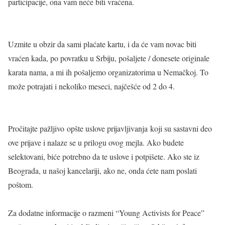
participacije, ona vam neće biti vraćena.
Uzmite u obzir da sami plaćate kartu, i da će vam novac biti
vraćen kada, po povratku u Srbiju, pošaljete / donesete originale
karata nama, a mi ih pošaljemo organizatorima u Nemačkoj. To
može potrajati i nekoliko meseci, najčešće od 2 do 4.
Pročitajte pažljivo opšte uslove prijavljivanja koji su sastavni deo
ove prijave i nalaze se u prilogu ovog mejla. Ako budete
selektovani, biće potrebno da te uslove i potpišete. Ako ste iz
Beograda, u našoj kancelariji, ako ne, onda ćete nam poslati
poštom.
Za dodatne informacije o razmeni “Young Activists for Peace”