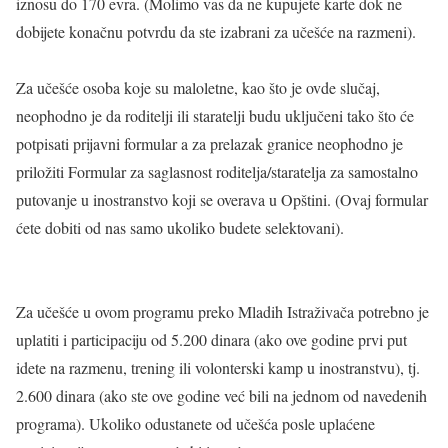
iznosu do 170 evra. (Molimo vas da ne kupujete karte dok ne
dobijete konačnu potvrdu da ste izabrani za učešće na razmeni).
Za učešće osoba koje su maloletne, kao što je ovde slučaj,
neophodno je da roditelji ili staratelji budu uključeni tako što će
potpisati prijavni formular a za prelazak granice neophodno je
priložiti Formular za saglasnost roditelja/staratelja za samostalno
putovanje u inostranstvo koji se overava u Opštini. (Ovaj formular
ćete dobiti od nas samo ukoliko budete selektovani).
Za učešće u ovom programu preko Mladih Istraživača potrebno je
uplatiti i participaciju od 5.200 dinara (ako ove godine prvi put
idete na razmenu, trening ili volonterski kamp u inostranstvu), tj.
2.600 dinara (ako ste ove godine već bili na jednom od navedenih
programa). Ukoliko odustanete od učešća posle uplaćene