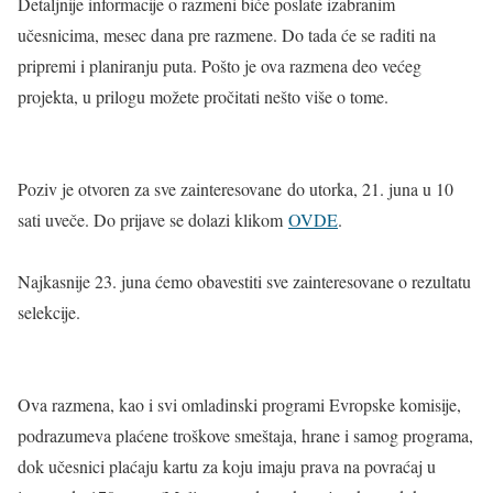
Detaljnije informacije o razmeni biće poslate izabranim
učesnicima, mesec dana pre razmene. Do tada će se raditi na
pripremi i planiranju puta. Pošto je ova razmena deo većeg
projekta, u prilogu možete pročitati nešto više o tome.
Poziv je otvoren za sve zainteresovane do utorka, 21. juna u 10
sati uveče. Do prijave se dolazi klikom
OVDE​
.
Najkasnije 23. juna ćemo obavestiti sve zainteresovane o rezultatu
selekcije.
Ova razmena, kao i svi omladinski programi Evropske komisije,
podrazumeva plaćene troškove smeštaja, hrane i samog programa,
dok učesnici plaćaju kartu za koju imaju prava na povraćaj u